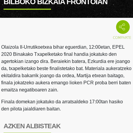
BILBOKO BIZKAIA FRONTOIAN
Olaizola II-Urrutikoetxea bihar eguerdian, 12:00etan, EPEL
2020 Binakako Txapelketako final handia jokatuko den
agertokian izango dira. Beraiekin batera, Ezkurdia ere joango
da, txapelketako beste finalistetako bat. Materiala aukeratzeko
ekitaldira bakarrik joango da ordea, Martija etxean baitago,
finala jokatzeko aukera emango lioken PCR proba berri baten
emaitza negatiboaren zain.
Finala domekan jokatuko da arratsaldeko 17:00tan hasiko
den pilota jaialdiaren baitan.
AZKEN ALBISTEAK