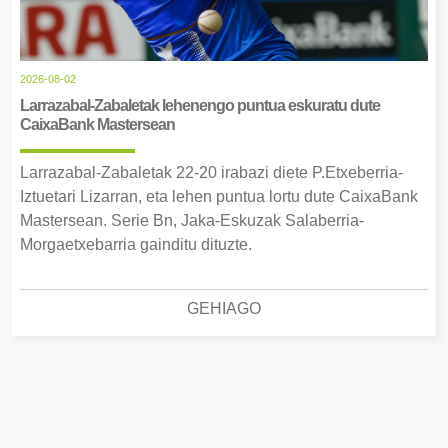
2026-08-02
Larrazabal-Zabaletak lehenengo puntua eskuratu dute
CaixaBank Mastersean
Larrazabal-Zabaletak 22-20 irabazi diete P.Etxeberria-
Iztuetari Lizarran, eta lehen puntua lortu dute CaixaBank
Mastersean. Serie Bn, Jaka-Eskuzak Salaberria-
Morgaetxebarria gainditu dituzte.
GEHIAGO