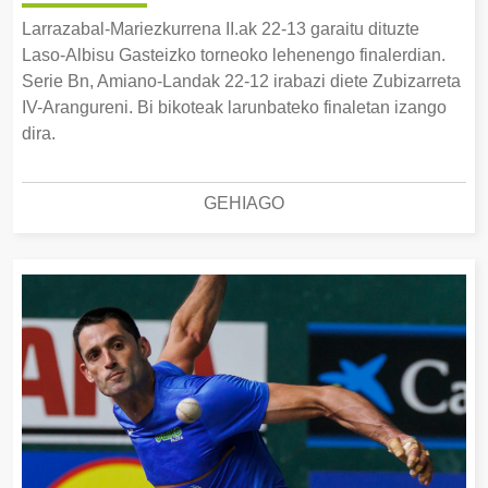
Larrazabal-Mariezkurrena II.ak 22-13 garaitu dituzte
Laso-Albisu Gasteizko torneoko lehenengo finalerdian.
Serie Bn, Amiano-Landak 22-12 irabazi diete Zubizarreta
IV-Arangureni. Bi bikoteak larunbateko finaletan izango
dira.
GEHIAGO