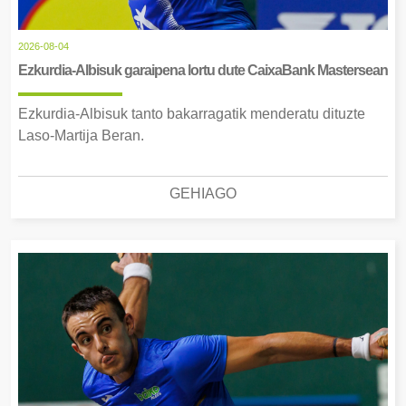
2026-08-04
Ezkurdia-Albisuk garaipena lortu dute CaixaBank Mastersean
Ezkurdia-Albisuk tanto bakarragatik menderatu dituzte
Laso-Martija Beran.
GEHIAGO