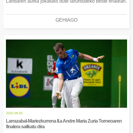
Landaren aurka jokatuko dute larunbateko beste finalean.
GEHIAGO
2026-08-05
Larrazabal-Mariezkurrena II.a Andre Maria Zuria Torneoaren
finalera sailkatu dira