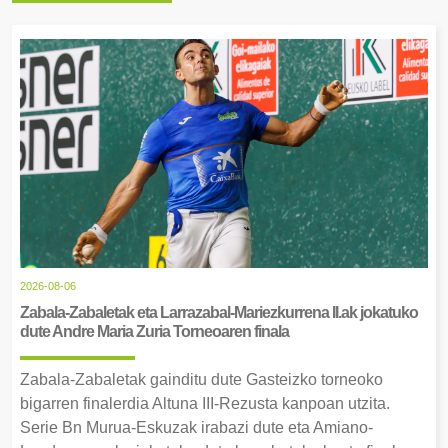
2026-08-06
Zabala-Zabaletak eta Larrazabal-Mariezkurrena II.ak jokatuko
dute Andre Maria Zuria Torneoaren finala
Zabala-Zabaletak gainditu dute Gasteizko torneoko
bigarren finalerdia Altuna III-Rezusta kanpoan utzita.
Serie Bn Murua-Eskuzak irabazi dute eta Amiano-