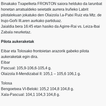
Binakako Txapelketa FRONTON saiora helduko da larunbat
honetan arratsaldeko seietatik aurrera Iruñeko Labrit
pilotalekuan jokatuko den Olaizola I.a-Patxi Ruiz eta Mtz. de
Irujo-Goñi III.aren aurkako partiduaz.
Jaialdia bera 16:45 etan hasiko da Agirre-Rai vs. Leiza-Ibai
Zabala neurketaz.
Pilota aukeraketak
Eibar eta Tolosako frontoietan arazorik gabeko pilota
aukeraketak egin dira.
Eibar
Pascual: 105,9-106,6-105,4 g.
Olaizola II-Mendizabal II: 105,1 – 105,6 106,1 g.
Tolosa
Bengoetxea VI-Beloki: 105,2 104,8 104,8 g.
Xala-Pascual: 104,1 104,3 104,8 g.