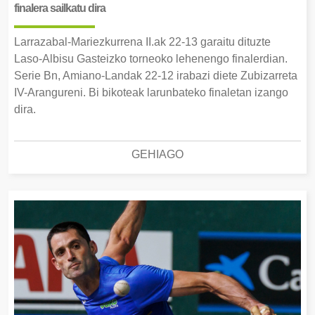
finalera sailkatu dira
Larrazabal-Mariezkurrena II.ak 22-13 garaitu dituzte
Laso-Albisu Gasteizko torneoko lehenengo finalerdian.
Serie Bn, Amiano-Landak 22-12 irabazi diete Zubizarreta
IV-Arangureni. Bi bikoteak larunbateko finaletan izango
dira.
GEHIAGO