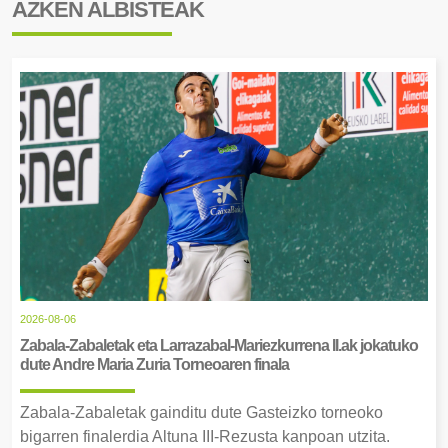
AZKEN ALBISTEAK
2026-08-06
Zabala-Zabaletak eta Larrazabal-Mariezkurrena II.ak jokatuko
dute Andre Maria Zuria Torneoaren finala
Zabala-Zabaletak gainditu dute Gasteizko torneoko
bigarren finalerdia Altuna III-Rezusta kanpoan utzita.