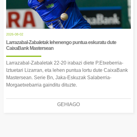
2026-08-02
Larrazabal-Zabaletak lehenengo puntua eskuratu dute
CaixaBank Mastersean
Larrazabal-Zabaletak 22-20 irabazi diete P.Etxeberria-
Iztuetari Lizarran, eta lehen puntua lortu dute CaixaBank
Mastersean. Serie Bn, Jaka-Eskuzak Salaberria-
Morgaetxebarria gainditu dituzte.
GEHIAGO