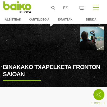
ES
ALBISTEAK
KARTELDEGIA
EMAITZAK
DENDA
BINAKAKO TXAPELKETA FRONTON
SAIOAN