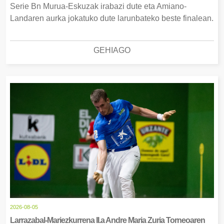
Serie Bn Murua-Eskuzak irabazi dute eta Amiano-
Landaren aurka jokatuko dute larunbateko beste finalean.
GEHIAGO
2026-08-05
Larrazabal-Mariezkurrena II.a Andre Maria Zuria Torneoaren