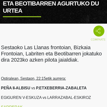
ETA BEOTIBARREN AGURTUKO DU
URTEA
Sestaoko Las Llanas frontoian, Bizkaia
Frontoian, Labriten eta Beotibarren jokatuko
dira 2023ko azken pilota jaialdiak.
Ostiralean, Sestaon, 22:15etik aurrera:
PEÑA II-ALBISU
vs
P.ETXEBERRIA-ZABALETA
EGIGUREN V-ESKUZA vs LARRAZABAL-ESKIROZ