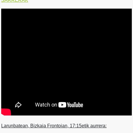
SARRERAK
Larunbatean, Bizkaia Frontoian, 17:15etik aurrera: