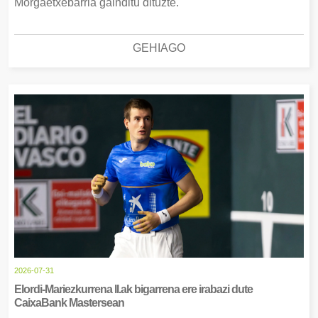
Morgaetxebarria gainditu dituzte.
GEHIAGO
2026-07-31
Elordi-Mariezkurrena II.ak bigarrena ere irabazi dute
CaixaBank Mastersean