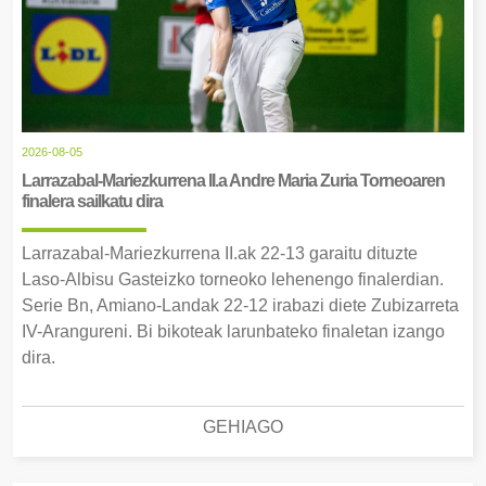
2026-08-05
Larrazabal-Mariezkurrena II.a Andre Maria Zuria Torneoaren
finalera sailkatu dira
Larrazabal-Mariezkurrena II.ak 22-13 garaitu dituzte
Laso-Albisu Gasteizko torneoko lehenengo finalerdian.
Serie Bn, Amiano-Landak 22-12 irabazi diete Zubizarreta
IV-Arangureni. Bi bikoteak larunbateko finaletan izango
dira.
GEHIAGO