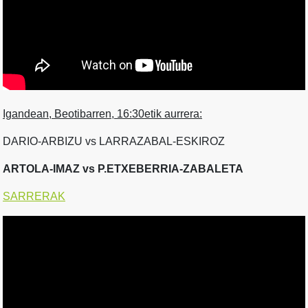
Igandean, Beotibarren, 16:30etik aurrera:
DARIO-ARBIZU vs LARRAZABAL-ESKIROZ
ARTOLA-IMAZ vs P.ETXEBERRIA-ZABALETA
SARRERAK