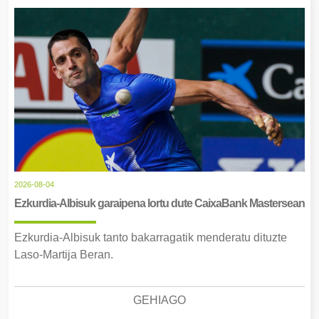
2026-08-04
Ezkurdia-Albisuk garaipena lortu dute CaixaBank Mastersean
Ezkurdia-Albisuk tanto bakarragatik menderatu dituzte
Laso-Martija Beran.
GEHIAGO