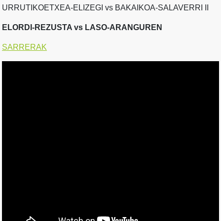
URRUTIKOETXEA-ELIZEGI vs BAKAIKOA-SALAVERRI II
ELORDI-REZUSTA vs LASO-ARANGUREN
SARRERAK