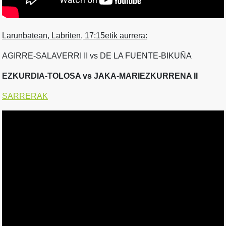
Larunbatean, Labriten, 17:15etik aurrera:
AGIRRE-SALAVERRI II vs DE LA FUENTE-BIKUÑA
EZKURDIA-TOLOSA vs JAKA-MARIEZKURRENA II
SARRERAK