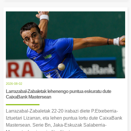
2026-08-02
Larrazabal-Zabaletak lehenengo puntua eskuratu dute
CaixaBank Mastersean
Larrazabal-Zabaletak 22-20 irabazi diete P.Etxeberria-
Iztuetari Lizarran, eta lehen puntua lortu dute CaixaBank
Mastersean. Serie Bn, Jaka-Eskuzak Salaberria-