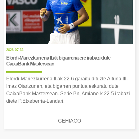
2026-07-31
Elordi-Mariezkurrena II.ak bigarrena ere irabazi dute
CaixaBank Mastersean
Elordi-Mariezkurrena II.ak 22-6 garaitu dituzte Altuna III-
Imaz Oiartzunen, eta bigarren puntua eskuratu dute
CaixaBank Mastersean. Serie Bn, Amiano-k 22-5 irabazi
diete P.Etxeberria-Landari.
GEHIAGO