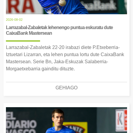
2026-08-02
Larrazabal-Zabaletak lehenengo puntua eskuratu dute
CaixaBank Mastersean
Larrazabal-Zabaletak 22-20 irabazi diete P.Etxeberria-
Iztuetari Lizarran, eta lehen puntua lortu dute CaixaBank
Mastersean. Serie Bn, Jaka-Eskuzak Salaberria-
Morgaetxebarria gainditu dituzte.
GEHIAGO