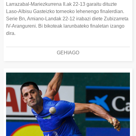
Larrazabal-Mariezkurrena II.ak 22-13 garaitu dituzte
Laso-Albisu Gasteizko torneoko lehenengo finalerdian.
Serie Bn, Amiano-Landak 22-12 irabazi diete Zubizarreta
IV-Arangureni. Bi bikoteak larunbateko finaletan izango
dira.
GEHIAGO