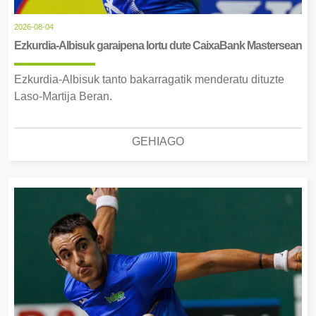
2026-08-04
Ezkurdia-Albisuk garaipena lortu dute CaixaBank Mastersean
Ezkurdia-Albisuk tanto bakarragatik menderatu dituzte
Laso-Martija Beran.
GEHIAGO