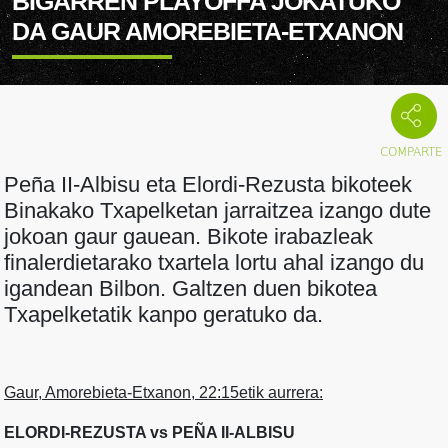
BIGARREN PLAYOFFA JOKATUKO
DA GAUR AMOREBIETA-ETXANON
Peña II-Albisu eta Elordi-Rezusta bikoteek
Binakako Txapelketan jarraitzea izango dute
jokoan gaur gauean. Bikote irabazleak
finalerdietarako txartela lortu ahal izango du
igandean Bilbon. Galtzen duen bikotea
Txapelketatik kanpo geratuko da.
Gaur, Amorebieta-Etxanon, 22:15etik aurrera:
ELORDI-REZUSTA vs PEÑA II-ALBISU