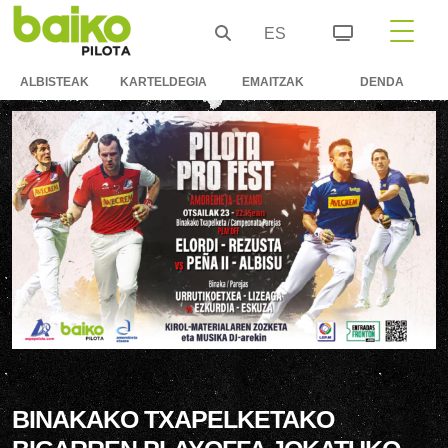
ES
ALBISTEAK
KARTELDEGIA
EMAITZAK
DENDA
BINAKAKO TXAPELKETAKO