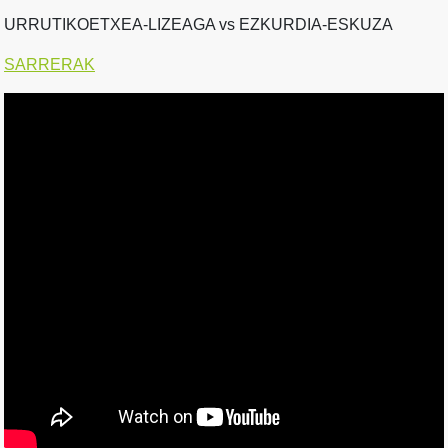
URRUTIKOETXEA-LIZEAGA vs EZKURDIA-ESKUZA
SARRERAK