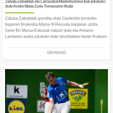
Zabala-Zabaletak eta Larrazabal-Mariezkurrena II.ak jokatuko
dute Andre Maria Zuria Torneoaren finala
Zabala-Zabaletak gainditu dute Gasteizko torneoko
bigarren finalerdia Altuna III-Rezusta kanpoan utzita.
Serie Bn Murua-Eskuzak irabazi dute eta Amiano-
Landaren aurka jokatuko dute larunbateko beste finalean.
GEHIAGO