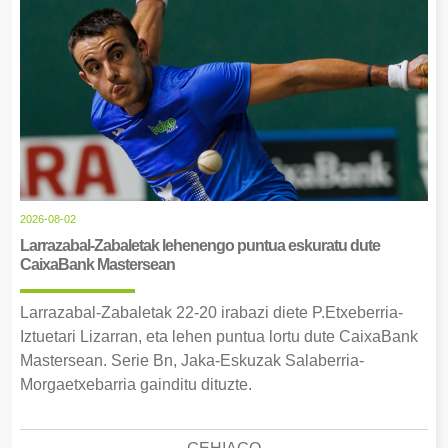
2026-08-02
Larrazabal-Zabaletak lehenengo puntua eskuratu dute
CaixaBank Mastersean
Larrazabal-Zabaletak 22-20 irabazi diete P.Etxeberria-
Iztuetari Lizarran, eta lehen puntua lortu dute CaixaBank
Mastersean. Serie Bn, Jaka-Eskuzak Salaberria-
Morgaetxebarria gainditu dituzte.