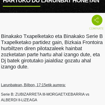
HARTUKO DU LARUNBAT HONETAN
Binakako Txapelketako eta Binakako Serie B
Txapelketako partidez gain, Bizkaia Frontoira
hurbiltzen diren pilotazaleek hainbat
zozketatan parte hartu ahal izango dute, eta
Dj batek girotutako jaialdiaz gozatu ahal
izango dute.
Larunbatean, Bilbon, 17:15etik aurrera:
Serie B: ZUBIZARRETA III-MORGAETXEBARRIA vs
ALBERDI II-LIZEAGA