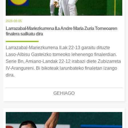
2026-08-05
Larrazabal-Mariezkurrena II.a Andre Maria Zuria Torneoaren
finalera sailkatu dira
Larrazabal-Mariezkurrena II.ak 22-13 garaitu dituzte
Laso-Albisu Gasteizko torneoko lehenengo finalerdian.
Serie Bn, Amiano-Landak 22-12 irabazi diete Zubizarreta
IV-Arangureni. Bi bikoteak larunbateko finaletan izango
dira.
GEHIAGO