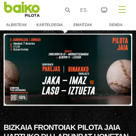
ES
ALBISTEAK
KARTELDEGIA
EMAITZAK
DENDA
BIZKAIA FRONTOIAK PILOTA JAIA