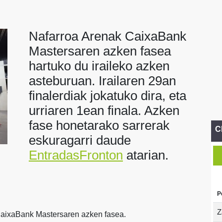
Nafarroa Arenak CaixaBank
Mastersaren azken fasea
hartuko du iraileko azken
asteburuan. Irailaren 29an
finalerdiak jokatuko dira, eta
urriaren 1ean finala. Azken
fase honetarako sarrerak
C
eskuragarri daude
EntradasFronton
atarian.
P
Z
CaixaBank Mastersaren azken fasea.