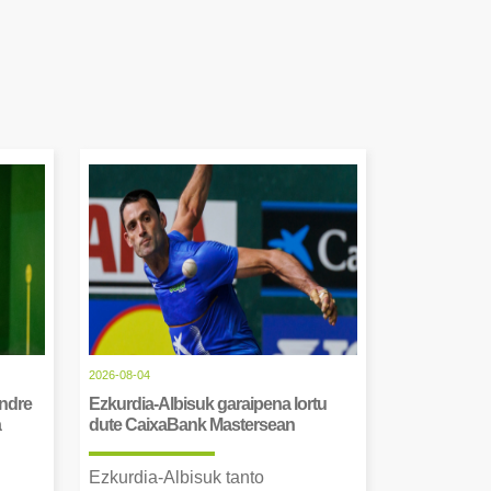
2026-08-04
Andre
Ezkurdia-Albisuk garaipena lortu
a
dute CaixaBank Mastersean
Ezkurdia-Albisuk tanto