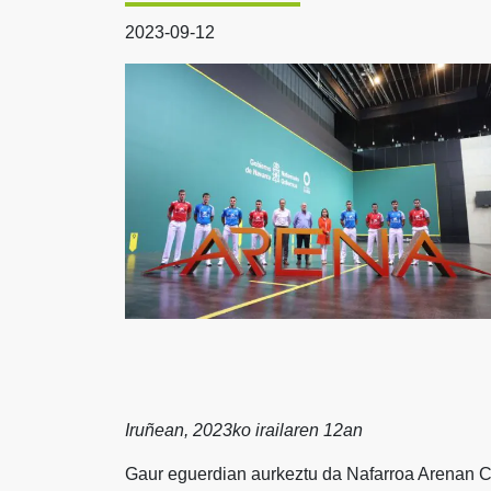
2023-09-12
Iruñean, 2023ko irailaren 12an
Gaur eguerdian aurkeztu da Nafarroa Arenan 