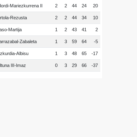
lordi-Mariezkurrena II
2
2
44
24
20
rtola-Rezusta
2
2
44
34
10
aso-Martija
1
2
43
41
2
arrazabal-Zabaleta
1
3
59
64
-5
zkurdia-Albisu
1
3
48
65
-17
ltuna III-Imaz
0
3
29
66
-37