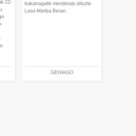
ak 22-
bakarragatik menderatu dituzte
u
Laso-Martija Beran.
go
o-
i
an
GEHIAGO