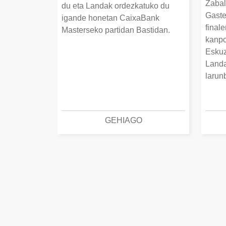
Zabal
du eta Landak ordezkatuko du
Gaste
igande honetan CaixaBank
finale
Masterseko partidan Bastidan.
kanpo
Eskuz
Landa
larun
GEHIAGO