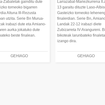
a-Zabaletak gainditu dute
Larrazabal-Mariezkurrena II.
izko torneoko bigarren
13 garaitu dituzte Laso-Albis
rdia Altuna III-Rezusta
Gasteizko torneoko lehenen
an utzita. Serie Bn Murua-
finalerdian. Serie Bn, Amian
ak irabazi dute eta Amiano-
Landak 22-12 irabazi diete
ren aurka jokatuko dute
Zubizarreta IV-Arangureni. B
bateko beste finalean.
bikoteak larunbateko finalet
izango dira.
GEHIAGO
GEHIAGO