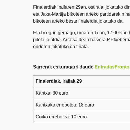
Finalerdiak irailaren 29an, ostirala, jokatuko di
eta Jaka-Martija bikoteen arteko partidarekin h
bikoteen arteko beste finalerdia jokatuko da.
Eta bi egun geroago, urriaren 1ean, 17:00etan
pilota jaialdia. Arratsaldeari hasiera P.Etxebe
ondoren jokatuko da finala.
Sarrerak eskuragarri daude
EntradasFronto
Finalerdiak. Irailak 29
Kantxa: 30 euro
Kantxako errebotea: 18 euro
Goiko errebotea: 10 euro