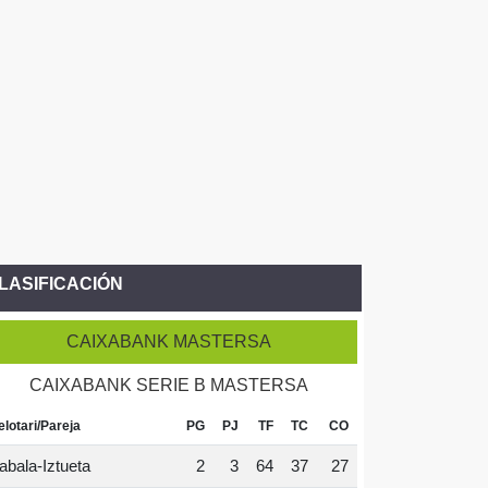
LASIFICACIÓN
CAIXABANK MASTERSA
CAIXABANK SERIE B MASTERSA
elotari/Pareja
PG
PJ
TF
TC
CO
abala-Iztueta
2
3
64
37
27