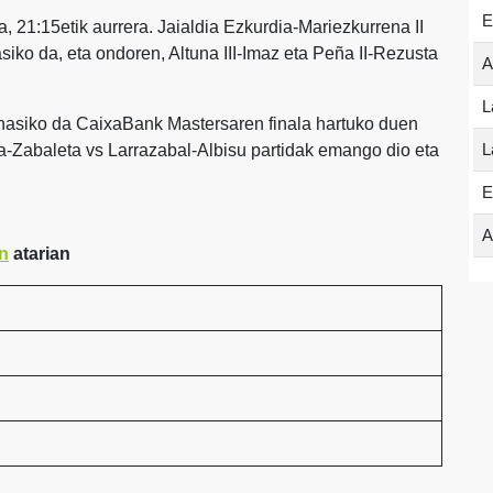
E
ra, 21:15etik aurrera. Jaialdia Ezkurdia-Mariezkurrena II
asiko da, eta ondoren, Altuna III-Imaz eta Peña II-Rezusta
A
L
 hasiko da CaixaBank Mastersaren finala hartuko duen
L
rria-Zabaleta vs Larrazabal-Albisu partidak emango dio eta
E
A
n
atarian