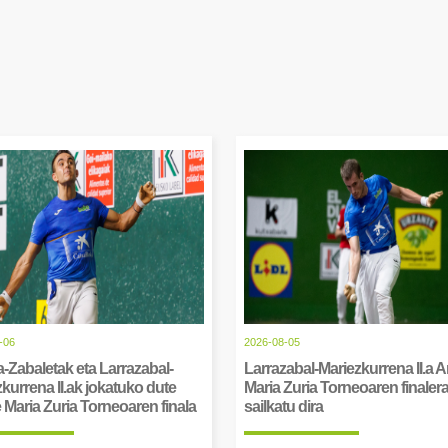
-06
2026-08-05
-Zabaletak eta Larrazabal-
Larrazabal-Mariezkurrena II.a 
kurrena II.ak jokatuko dute
Maria Zuria Torneoaren finaler
Maria Zuria Torneoaren finala
sailkatu dira