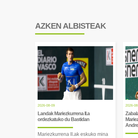
AZKEN ALBISTEAK
2026-08-09
2026-08
Landak Mariezkurrena II.a
Zabala
ordezkatuko du Bastidan
Mariez
Andre 
Mariezkurrena II.ak eskuko mina