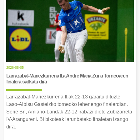
2026-08-05
Larrazabal-Mariezkurrena II.a Andre Maria Zuria Torneoaren
finalera sailkatu dira
Larrazabal-Mariezkurrena II.ak 22-13 garaitu dituzte
Laso-Albisu Gasteizko torneoko lehenengo finalerdian.
Serie Bn, Amiano-Landak 22-12 irabazi diete Zubizarreta
IV-Arangureni. Bi bikoteak larunbateko finaletan izango
dira.