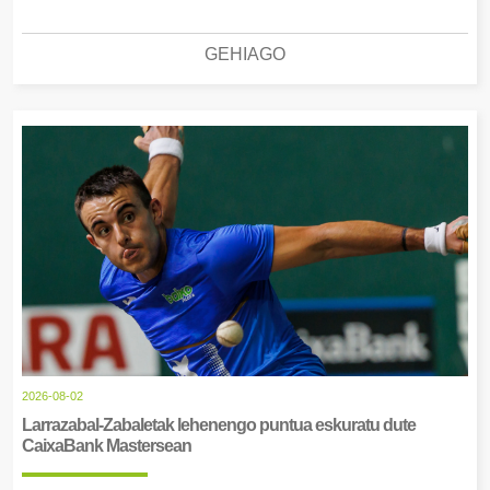
GEHIAGO
2026-08-02
Larrazabal-Zabaletak lehenengo puntua eskuratu dute
CaixaBank Mastersean