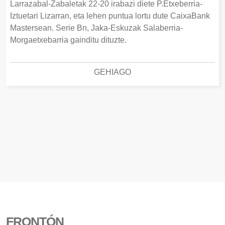
Larrazabal-Zabaletak 22-20 irabazi diete P.Etxeberria-
Iztuetari Lizarran, eta lehen puntua lortu dute CaixaBank
Mastersean. Serie Bn, Jaka-Eskuzak Salaberria-
Morgaetxebarria gainditu dituzte.
GEHIAGO
FRONTÓN