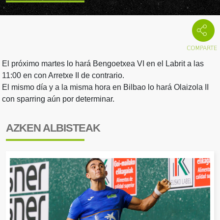
El próximo martes lo hará Bengoetxea VI en el Labrit a las
11:00 en con Arretxe II de contrario.
El mismo día y a la misma hora en Bilbao lo hará Olaizola II
con sparring aún por determinar.
AZKEN ALBISTEAK