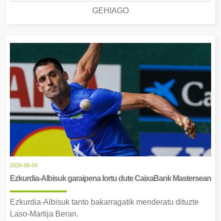
GEHIAGO
2026-08-04
Ezkurdia-Albisuk garaipena lortu dute CaixaBank Mastersean
Ezkurdia-Albisuk tanto bakarragatik menderatu dituzte
Laso-Martija Beran.