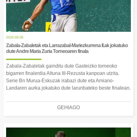
2026-08-06
Zabala-Zabaletak eta Larrazabal-Mariezkurrena II.ak jokatuko
dute Andre Maria Zuria Torneoaren finala
Zabala-Zabaletak gainditu dute Gasteizko torneoko
bigarren finalerdia Altuna III-Rezusta kanpoan utzita.
Serie Bn Murua-Eskuzak irabazi dute eta Amiano-
Landaren aurka jokatuko dute larunbateko beste finalean.
GEHIAGO