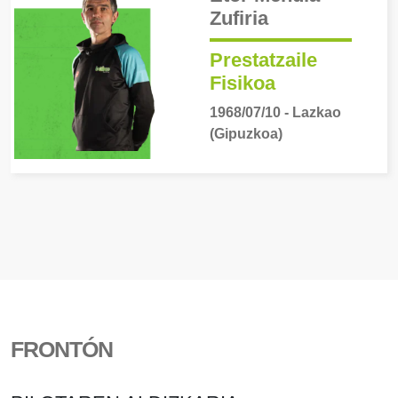
Zufiria
Prestatzaile
Fisikoa
1968/07/10 - Lazkao
(Gipuzkoa)
FRONTÓN