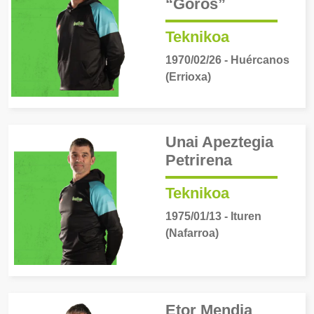
“Goros”
Teknikoa
1970/02/26 - Huércanos
(Errioxa)
Unai Apeztegia
Petrirena
Teknikoa
1975/01/13 - Ituren
(Nafarroa)
Etor Mendia