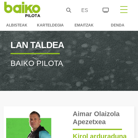
ES
ALBISTEAK
KARTELDEGIA
EMAITZAK
DENDA
LAN TALDEA
BAIKO PILOTA
Aimar Olaizola
Apezetxea
Kirol arduraduna