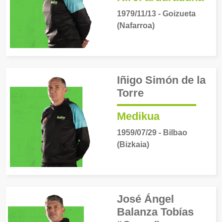
1979/11/13 - Goizueta
(Nafarroa)
Iñigo Simón de la
Torre
Medikua
1959/07/29 - Bilbao
(Bizkaia)
José Ángel
Balanza Tobías