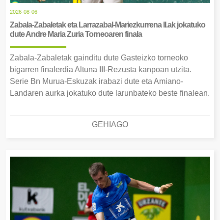
2026-08-06
Zabala-Zabaletak eta Larrazabal-Mariezkurrena II.ak jokatuko
dute Andre Maria Zuria Torneoaren finala
Zabala-Zabaletak gainditu dute Gasteizko torneoko
bigarren finalerdia Altuna III-Rezusta kanpoan utzita.
Serie Bn Murua-Eskuzak irabazi dute eta Amiano-
Landaren aurka jokatuko dute larunbateko beste finalean.
GEHIAGO