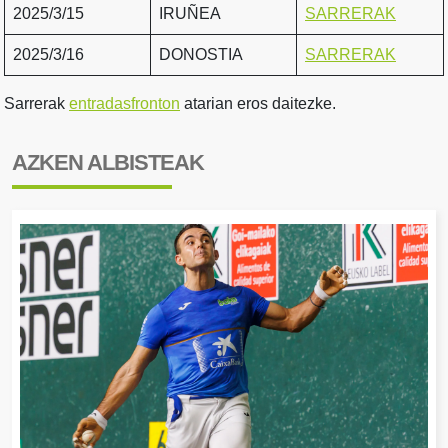
2025/3/15
IRUÑEA
SARRERAK
2025/3/16
DONOSTIA
SARRERAK
Sarrerak
entradasfronton
atarian eros daitezke.
AZKEN ALBISTEAK