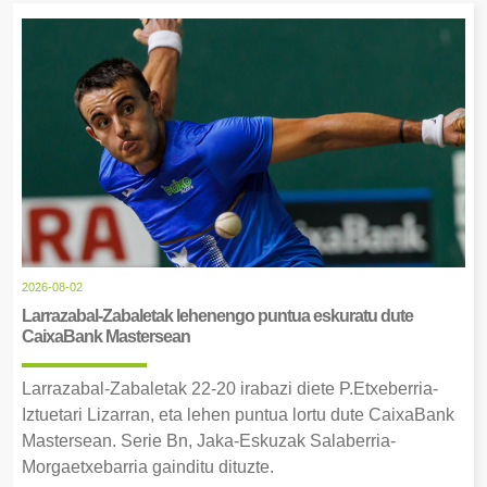
2026-08-02
Larrazabal-Zabaletak lehenengo puntua eskuratu dute
CaixaBank Mastersean
Larrazabal-Zabaletak 22-20 irabazi diete P.Etxeberria-
Iztuetari Lizarran, eta lehen puntua lortu dute CaixaBank
Mastersean. Serie Bn, Jaka-Eskuzak Salaberria-
Morgaetxebarria gainditu dituzte.