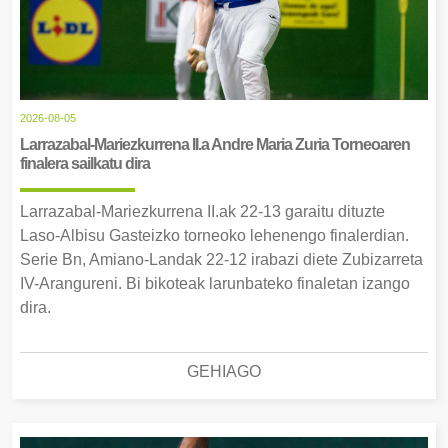
2026-08-05
Larrazabal-Mariezkurrena II.a Andre Maria Zuria Torneoaren
finalera sailkatu dira
Larrazabal-Mariezkurrena II.ak 22-13 garaitu dituzte
Laso-Albisu Gasteizko torneoko lehenengo finalerdian.
Serie Bn, Amiano-Landak 22-12 irabazi diete Zubizarreta
IV-Arangureni. Bi bikoteak larunbateko finaletan izango
dira.
GEHIAGO