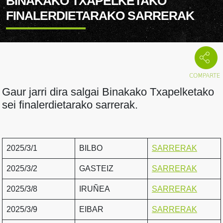
BINAKAKO TXAPELKETAKO
FINALERDIETARAKO SARRERAK
Gaur jarri dira salgai Binakako Txapelketako
sei finalerdietarako sarrerak.
2025/3/1
BILBO
SARRERAK
2025/3/2
GASTEIZ
SARRERAK
2025/3/8
IRUÑEA
SARRERAK
2025/3/9
EIBAR
SARRERAK