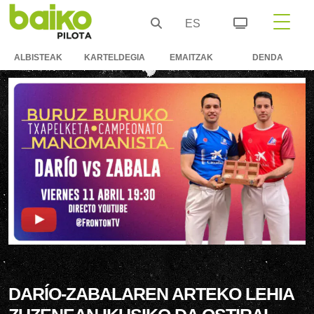
ES
ALBISTEAK
KARTELDEGIA
EMAITZAK
DENDA
DARÍO-ZABALAREN ARTEKO LEHIA