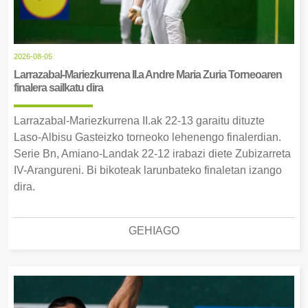
2026-08-05
Larrazabal-Mariezkurrena II.a Andre Maria Zuria Torneoaren
finalera sailkatu dira
Larrazabal-Mariezkurrena II.ak 22-13 garaitu dituzte
Laso-Albisu Gasteizko torneoko lehenengo finalerdian.
Serie Bn, Amiano-Landak 22-12 irabazi diete Zubizarreta
IV-Arangureni. Bi bikoteak larunbateko finaletan izango
dira.
GEHIAGO