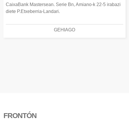
CaixaBank Mastersean. Serie Bn, Amiano-k 22-5 irabazi
diete P.Etxeberria-Landari.
GEHIAGO
FRONTÓN