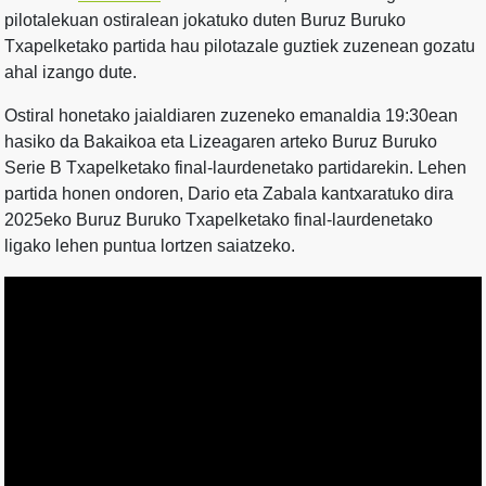
pilotalekuan ostiralean jokatuko duten Buruz Buruko
Txapelketako partida hau pilotazale guztiek zuzenean gozatu
ahal izango dute.
Ostiral honetako jaialdiaren zuzeneko emanaldia 19:30ean
hasiko da Bakaikoa eta Lizeagaren arteko Buruz Buruko
Serie B Txapelketako final-laurdenetako partidarekin. Lehen
partida honen ondoren, Dario eta Zabala kantxaratuko dira
2025eko Buruz Buruko Txapelketako final-laurdenetako
ligako lehen puntua lortzen saiatzeko.