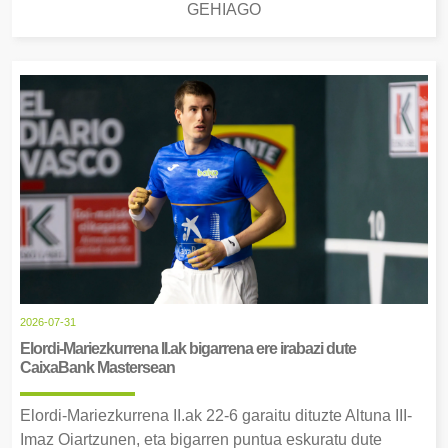
GEHIAGO
2026-07-31
Elordi-Mariezkurrena II.ak bigarrena ere irabazi dute
CaixaBank Mastersean
Elordi-Mariezkurrena II.ak 22-6 garaitu dituzte Altuna III-
Imaz Oiartzunen, eta bigarren puntua eskuratu dute