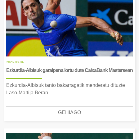
2026-08-04
Ezkurdia-Albisuk garaipena lortu dute CaixaBank Mastersean
Ezkurdia-Albisuk tanto bakarragatik menderatu dituzte
Laso-Martija Beran.
GEHIAGO