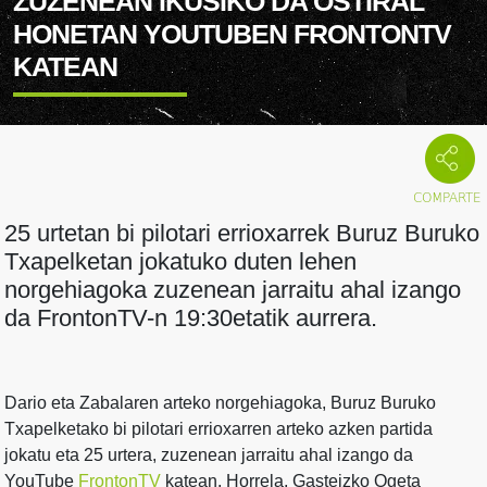
ZUZENEAN IKUSIKO DA OSTIRAL
HONETAN YOUTUBEN FRONTONTV
KATEAN
25 urtetan bi pilotari errioxarrek Buruz Buruko
Txapelketan jokatuko duten lehen
norgehiagoka zuzenean jarraitu ahal izango
da FrontonTV-n 19:30etatik aurrera.
Dario eta Zabalaren arteko norgehiagoka, Buruz Buruko
Txapelketako bi pilotari errioxarren arteko azken partida
jokatu eta 25 urtera, zuzenean jarraitu ahal izango da
YouTube
FrontonTV
katean. Horrela, Gasteizko Ogeta