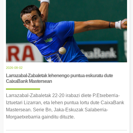
2026-08-02
Larrazabal-Zabaletak lehenengo puntua eskuratu dute
CaixaBank Mastersean
Larrazabal-Zabaletak 22-20 irabazi diete P.Etxeberria-
Iztuetari Lizarran, eta lehen puntua lortu dute CaixaBank
Mastersean. Serie Bn, Jaka-Eskuzak Salaberria-
Morgaetxebarria gainditu dituzte.