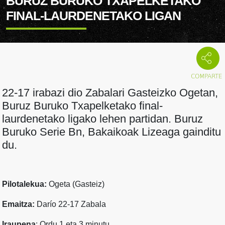
BURUZ BURUKO TXAPELKETAKO
FINAL-LAURDENETAKO LIGAN
22-17 irabazi dio Zabalari Gasteizko Ogetan,
Buruz Buruko Txapelketako final-
laurdenetako ligako lehen partidan. Buruz
Buruko Serie Bn, Bakaikoak Lizeaga gainditu
du.
Pilotalekua:
Ogeta (Gasteiz)
Emaitza:
Darío 22-17 Zabala
Iraupena
: Ordu 1 eta 3 minutu