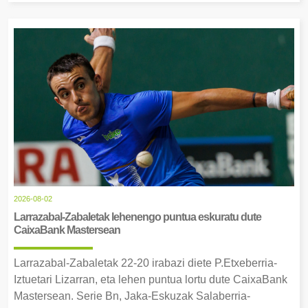
2026-08-02
Larrazabal-Zabaletak lehenengo puntua eskuratu dute
CaixaBank Mastersean
Larrazabal-Zabaletak 22-20 irabazi diete P.Etxeberria-
Iztuetari Lizarran, eta lehen puntua lortu dute CaixaBank
Mastersean. Serie Bn, Jaka-Eskuzak Salaberria-