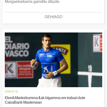
Morgaetxebarria gainditu dituzte.
GEHIAGO
2026-07-31
Elordi-Mariezkurrena II.ak bigarrena ere irabazi dute
CaixaBank Mastersean