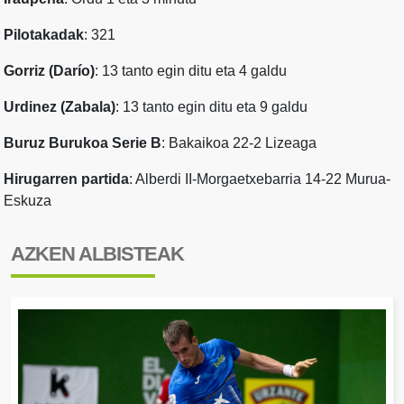
Pilotakadak
: 321
Gorriz (Darío)
: 13 tanto egin ditu eta 4 galdu
Urdinez (Zabala)
: 13 tanto egin ditu eta 9 galdu
Buruz Burukoa Serie B
: Bakaikoa 22-2 Lizeaga
Hirugarren partida
: Alberdi II-Morgaetxebarria 14-22 Murua-
Eskuza
AZKEN ALBISTEAK