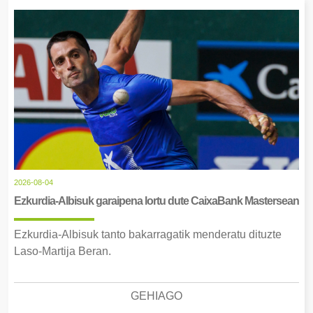
2026-08-04
Ezkurdia-Albisuk garaipena lortu dute CaixaBank Mastersean
Ezkurdia-Albisuk tanto bakarragatik menderatu dituzte
Laso-Martija Beran.
GEHIAGO