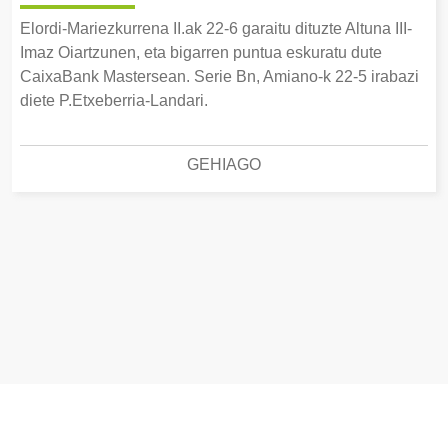
Elordi-Mariezkurrena II.ak 22-6 garaitu dituzte Altuna III-
Imaz Oiartzunen, eta bigarren puntua eskuratu dute
CaixaBank Mastersean. Serie Bn, Amiano-k 22-5 irabazi
diete P.Etxeberria-Landari.
GEHIAGO