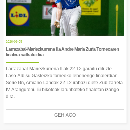
2026-08-05
Larrazabal-Mariezkurrena II.a Andre Maria Zuria Torneoaren
finalera sailkatu dira
Larrazabal-Mariezkurrena II.ak 22-13 garaitu dituzte
Laso-Albisu Gasteizko torneoko lehenengo finalerdian.
Serie Bn, Amiano-Landak 22-12 irabazi diete Zubizarreta
IV-Arangureni. Bi bikoteak larunbateko finaletan izango
dira.
GEHIAGO