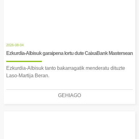
2026-08-04
Ezkurdia-Albisuk garaipena lortu dute CaixaBank Mastersean
Ezkurdia-Albisuk tanto bakarragatik menderatu dituzte
Laso-Martija Beran.
GEHIAGO