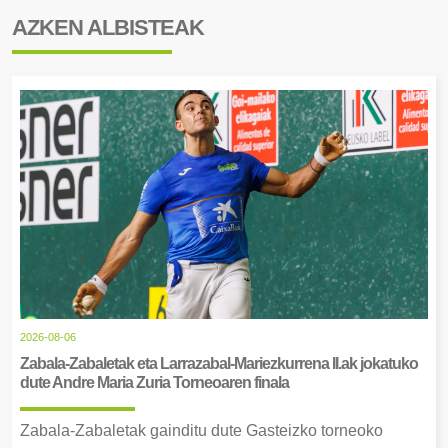
AZKEN ALBISTEAK
2026-08-06
Zabala-Zabaletak eta Larrazabal-Mariezkurrena II.ak jokatuko
dute Andre Maria Zuria Torneoaren finala
Zabala-Zabaletak gainditu dute Gasteizko torneoko