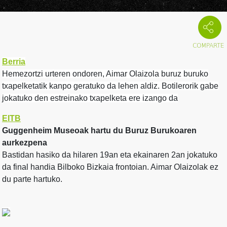
Berria
Hemezortzi urteren ondoren, Aimar Olaizola buruz buruko
txapelketatik kanpo geratuko da lehen aldiz. Botilerorik gabe
jokatuko den estreinako txapelketa ere izango da
EITB
Guggenheim Museoak hartu du Buruz Burukoaren
aurkezpena
Bastidan hasiko da hilaren 19an eta ekainaren 2an jokatuko
da final handia Bilboko Bizkaia frontoian. Aimar Olaizolak ez
du parte hartuko.