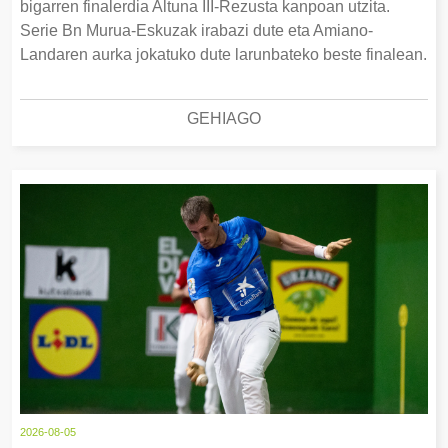
bigarren finalerdia Altuna III-Rezusta kanpoan utzita.
Serie Bn Murua-Eskuzak irabazi dute eta Amiano-
Landaren aurka jokatuko dute larunbateko beste finalean.
GEHIAGO
2026-08-05