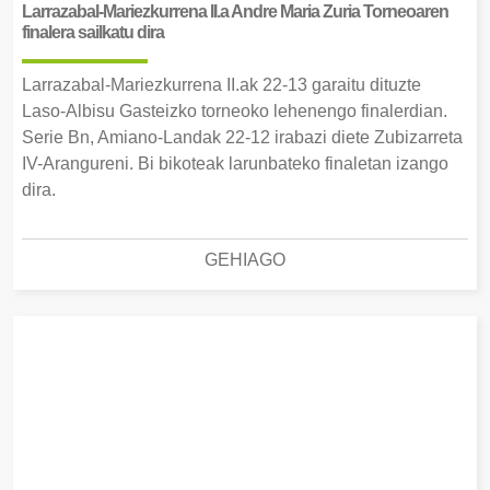
Larrazabal-Mariezkurrena II.a Andre Maria Zuria Torneoaren
finalera sailkatu dira
Larrazabal-Mariezkurrena II.ak 22-13 garaitu dituzte
Laso-Albisu Gasteizko torneoko lehenengo finalerdian.
Serie Bn, Amiano-Landak 22-12 irabazi diete Zubizarreta
IV-Arangureni. Bi bikoteak larunbateko finaletan izango
dira.
GEHIAGO