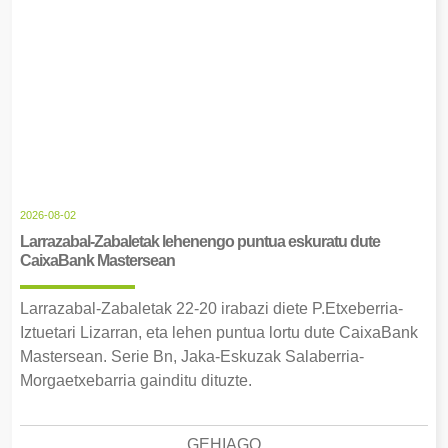
2026-08-02
Larrazabal-Zabaletak lehenengo puntua eskuratu dute
CaixaBank Mastersean
Larrazabal-Zabaletak 22-20 irabazi diete P.Etxeberria-
Iztuetari Lizarran, eta lehen puntua lortu dute CaixaBank
Mastersean. Serie Bn, Jaka-Eskuzak Salaberria-
Morgaetxebarria gainditu dituzte.
GEHIAGO