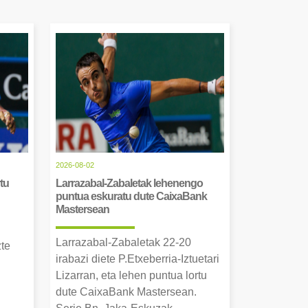
2026-08-02
tu
Larrazabal-Zabaletak lehenengo
puntua eskuratu dute CaixaBank
Mastersean
Larrazabal-Zabaletak 22-20
zte
irabazi diete P.Etxeberria-Iztuetari
Lizarran, eta lehen puntua lortu
dute CaixaBank Mastersean.