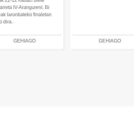
k 22-12 irabazi diete
arreta IV-Arangureni. Bi
eak larunbateko finaletan
o dira.
GEHIAGO
GEHIAGO