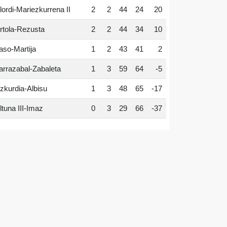
lordi-Mariezkurrena II
2
2
44
24
20
rtola-Rezusta
2
2
44
34
10
aso-Martija
1
2
43
41
2
arrazabal-Zabaleta
1
3
59
64
-5
zkurdia-Albisu
1
3
48
65
-17
ltuna III-Imaz
0
3
29
66
-37