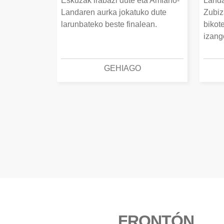
Eskuzak irabazi dute eta Amiano-
Landa
Landaren aurka jokatuko dute
Zubiz
larunbateko beste finalean.
bikot
izang
GEHIAGO
FRONTÓN