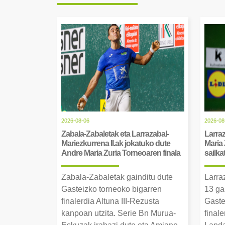
2026-08-06
2026-08
Zabala-Zabaletak eta Larrazabal-
Larraz
Mariezkurrena II.ak jokatuko dute
Maria 
Andre Maria Zuria Torneoaren finala
sailka
Zabala-Zabaletak gainditu dute
Larra
Gasteizko torneoko bigarren
13 ga
finalerdia Altuna III-Rezusta
Gaste
kanpoan utzita. Serie Bn Murua-
final