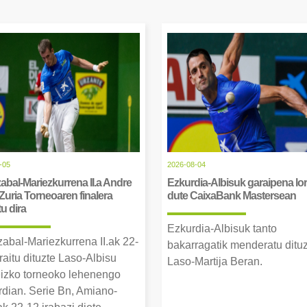
-05
2026-08-04
abal-Mariezkurrena II.a Andre
Ezkurdia-Albisuk garaipena lor
Zuria Torneoaren finalera
dute CaixaBank Mastersean
tu dira
Ezkurdia-Albisuk tanto
zabal-Mariezkurrena II.ak 22-
bakarragatik menderatu ditu
raitu dituzte Laso-Albisu
Laso-Martija Beran.
izko torneoko lehenengo
erdian. Serie Bn, Amiano-