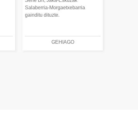
Serie Bn, Jaka-Eskuzak
Salaberria-Morgaetxebarria
gainditu dituzte.
GEHIAGO