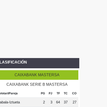
LASIFICACIÓN
CAIXABANK MASTERSA
CAIXABANK SERIE B MASTERSA
elotari/Pareja
PG
PJ
TF
TC
CO
abala-Iztueta
2
3
64
37
27