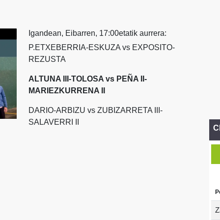
Igandean, Eibarren, 17:00etatik aurrera:
P.ETXEBERRIA-ESKUZA vs EXPOSITO-
REZUSTA
ALTUNA III-TOLOSA vs PEÑA II-
MARIEZKURRENA II
DARIO-ARBIZU vs ZUBIZARRETA III-
SALAVERRI II
C
P
Z