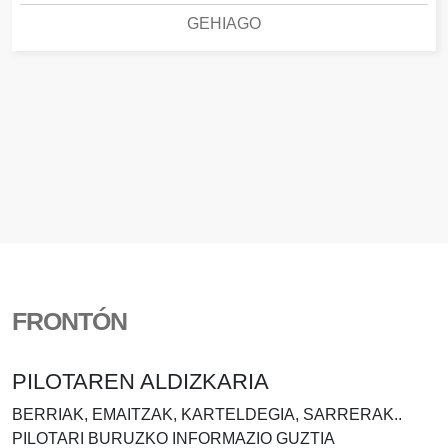
GEHIAGO
FRONTÓN
PILOTAREN ALDIZKARIA
BERRIAK, EMAITZAK, KARTELDEGIA, SARRERAK..
PILOTARI BURUZKO INFORMAZIO GUZTIA