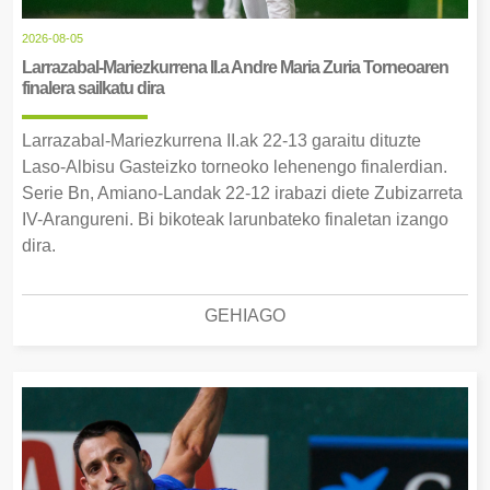
2026-08-05
Larrazabal-Mariezkurrena II.a Andre Maria Zuria Torneoaren
finalera sailkatu dira
Larrazabal-Mariezkurrena II.ak 22-13 garaitu dituzte
Laso-Albisu Gasteizko torneoko lehenengo finalerdian.
Serie Bn, Amiano-Landak 22-12 irabazi diete Zubizarreta
IV-Arangureni. Bi bikoteak larunbateko finaletan izango
dira.
GEHIAGO