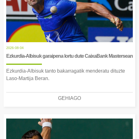
2026-08-04
Ezkurdia-Albisuk garaipena lortu dute CaixaBank Mastersean
Ezkurdia-Albisuk tanto bakarragatik menderatu dituzte
Laso-Martija Beran.
GEHIAGO