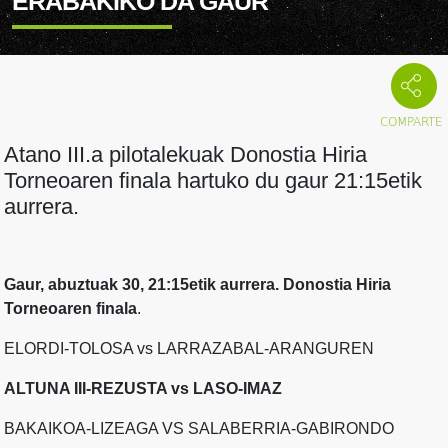
ERABAKIKO DA GAUR
Atano III.a pilotalekuak Donostia Hiria
Torneoaren finala hartuko du gaur 21:15etik
aurrera.
Gaur, abuztuak 30, 21:15etik aurrera. Donostia Hiria
Torneoaren finala
.
ELORDI-TOLOSA vs LARRAZABAL-ARANGUREN
ALTUNA III-REZUSTA vs LASO-IMAZ
BAKAIKOA-LIZEAGA VS SALABERRIA-GABIRONDO