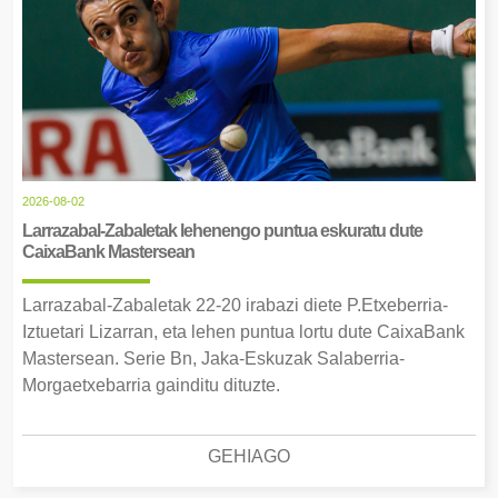
2026-08-02
Larrazabal-Zabaletak lehenengo puntua eskuratu dute
CaixaBank Mastersean
Larrazabal-Zabaletak 22-20 irabazi diete P.Etxeberria-
Iztuetari Lizarran, eta lehen puntua lortu dute CaixaBank
Mastersean. Serie Bn, Jaka-Eskuzak Salaberria-
Morgaetxebarria gainditu dituzte.
GEHIAGO