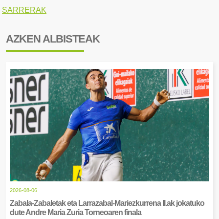
SARRERAK
AZKEN ALBISTEAK
2026-08-06
Zabala-Zabaletak eta Larrazabal-Mariezkurrena II.ak jokatuko
dute Andre Maria Zuria Torneoaren finala