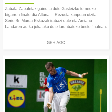
Zabala-Zabaletak gainditu dute Gasteizko torneoko
bigarren finalerdia Altuna III-Rezusta kanpoan utzita.
Serie Bn Murua-Eskuzak irabazi dute eta Amiano-
Landaren aurka jokatuko dute larunbateko beste finalean.
GEHIAGO