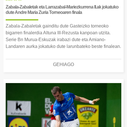
Zabala-Zabaletak eta Larrazabal-Mariezkurrena II.ak jokatuko
dute Andre Maria Zuria Torneoaren finala
Zabala-Zabaletak gainditu dute Gasteizko torneoko
bigarren finalerdia Altuna III-Rezusta kanpoan utzita.
Serie Bn Murua-Eskuzak irabazi dute eta Amiano-
Landaren aurka jokatuko dute larunbateko beste finalean.
GEHIAGO