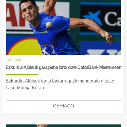
2026-08-04
Ezkurdia-Albisuk garaipena lortu dute CaixaBank Mastersean
Ezkurdia-Albisuk tanto bakarragatik menderatu dituzte
Laso-Martija Beran.
GEHIAGO