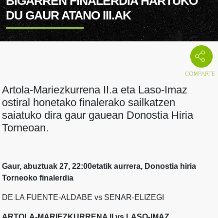
BIGARREN FINALERDIA HARTUKO
DU GAUR ATANO III.AK
Artola-Mariezkurrena II.a eta Laso-Imaz
ostiral honetako finalerako sailkatzen
saiatuko dira gaur gauean Donostia Hiria
Torneoan.
Gaur, abuztuak 27, 22:00etatik aurrera, Donostia hiria
Torneoko finalerdia
DE LA FUENTE-ALDABE vs SENAR-ELIZEGI
ARTOLA-MARIEZKURRENA II vs LASO-IMAZ