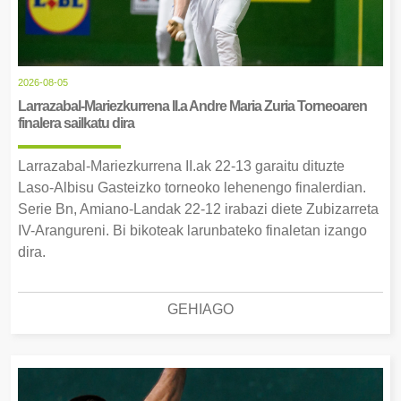
2026-08-05
Larrazabal-Mariezkurrena II.a Andre Maria Zuria Torneoaren
finalera sailkatu dira
Larrazabal-Mariezkurrena II.ak 22-13 garaitu dituzte
Laso-Albisu Gasteizko torneoko lehenengo finalerdian.
Serie Bn, Amiano-Landak 22-12 irabazi diete Zubizarreta
IV-Arangureni. Bi bikoteak larunbateko finaletan izango
dira.
GEHIAGO