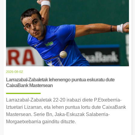
2026-08-02
Larrazabal-Zabaletak lehenengo puntua eskuratu dute
CaixaBank Mastersean
Larrazabal-Zabaletak 22-20 irabazi diete P.Etxeberria-
Iztuetari Lizarran, eta lehen puntua lortu dute CaixaBank
Mastersean. Serie Bn, Jaka-Eskuzak Salaberria-
Morgaetxebarria gainditu dituzte.