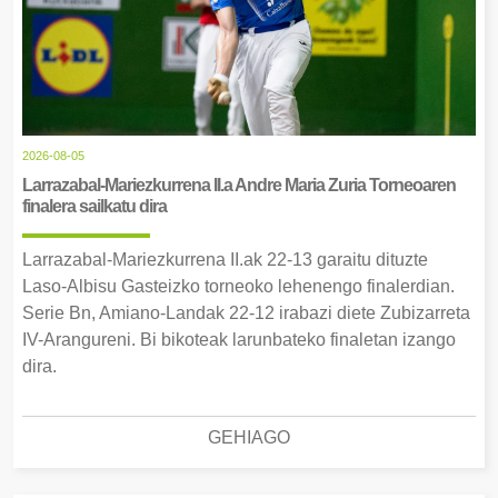
2026-08-05
Larrazabal-Mariezkurrena II.a Andre Maria Zuria Torneoaren
finalera sailkatu dira
Larrazabal-Mariezkurrena II.ak 22-13 garaitu dituzte
Laso-Albisu Gasteizko torneoko lehenengo finalerdian.
Serie Bn, Amiano-Landak 22-12 irabazi diete Zubizarreta
IV-Arangureni. Bi bikoteak larunbateko finaletan izango
dira.
GEHIAGO