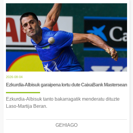
2026-08-04
Ezkurdia-Albisuk garaipena lortu dute CaixaBank Mastersean
Ezkurdia-Albisuk tanto bakarragatik menderatu dituzte
Laso-Martija Beran.
GEHIAGO