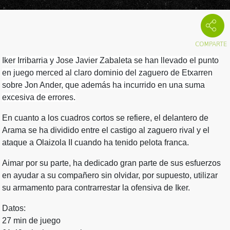
Iker Irribarria y Jose Javier Zabaleta se han llevado el punto
en juego merced al claro dominio del zaguero de Etxarren
sobre Jon Ander, que además ha incurrido en una suma
excesiva de errores.
En cuanto a los cuadros cortos se refiere, el delantero de
Arama se ha dividido entre el castigo al zaguero rival y el
ataque a Olaizola II cuando ha tenido pelota franca.
Aimar por su parte, ha dedicado gran parte de sus esfuerzos
en ayudar a su compañero sin olvidar, por supuesto, utilizar
su armamento para contrarrestar la ofensiva de Iker.
Datos:
27 min de juego