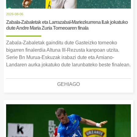
2026-08-06
Zabala-Zabaletak eta Larrazabal-Mariezkurrena II.ak jokatuko
dute Andre Maria Zuria Torneoaren finala
Zabala-Zabaletak gainditu dute Gasteizko torneoko
bigarren finalerdia Altuna III-Rezusta kanpoan utzita.
Serie Bn Murua-Eskuzak irabazi dute eta Amiano-
Landaren aurka jokatuko dute larunbateko beste finalean.
GEHIAGO