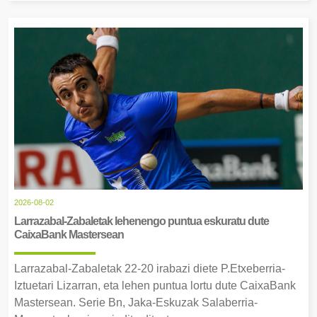
2026-08-02
Larrazabal-Zabaletak lehenengo puntua eskuratu dute
CaixaBank Mastersean
Larrazabal-Zabaletak 22-20 irabazi diete P.Etxeberria-
Iztuetari Lizarran, eta lehen puntua lortu dute CaixaBank
Mastersean. Serie Bn, Jaka-Eskuzak Salaberria-