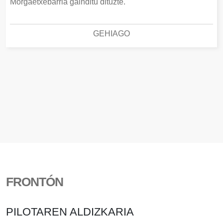
Morgaetxebarria gainditu dituzte.
GEHIAGO
FRONTÓN
PILOTAREN ALDIZKARIA