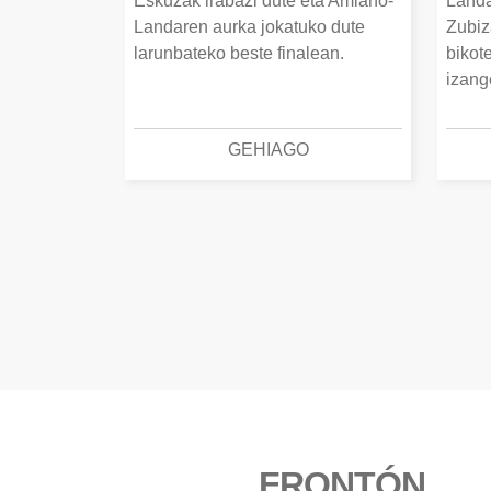
Eskuzak irabazi dute eta Amiano-
Landa
Landaren aurka jokatuko dute
Zubiz
larunbateko beste finalean.
bikot
izang
GEHIAGO
FRONTÓN