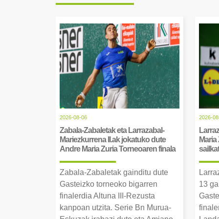
2026-08-06
2026-08
Zabala-Zabaletak eta Larrazabal-
Larraz
Mariezkurrena II.ak jokatuko dute
Maria 
Andre Maria Zuria Torneoaren finala
sailka
Zabala-Zabaletak gainditu dute
Larra
Gasteizko torneoko bigarren
13 ga
finalerdia Altuna III-Rezusta
Gaste
kanpoan utzita. Serie Bn Murua-
final