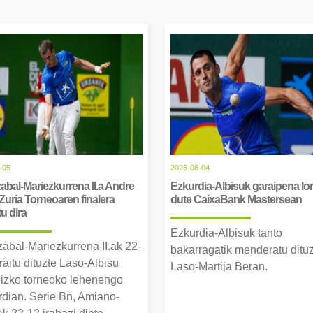
-05
2026-08-04
abal-Mariezkurrena II.a Andre
Ezkurdia-Albisuk garaipena lor
Zuria Torneoaren finalera
dute CaixaBank Mastersean
tu dira
Ezkurdia-Albisuk tanto
zabal-Mariezkurrena II.ak 22-
bakarragatik menderatu ditu
raitu dituzte Laso-Albisu
Laso-Martija Beran.
izko torneoko lehenengo
erdian. Serie Bn, Amiano-