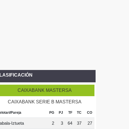
LASIFICACIÓN
CAIXABANK MASTERSA
CAIXABANK SERIE B MASTERSA
elotari/Pareja
PG
PJ
TF
TC
CO
abala-Iztueta
2
3
64
37
27