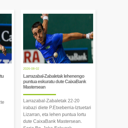
2026-08-02
tu
Larrazabal-Zabaletak lehenengo
puntua eskuratu dute CaixaBank
Mastersean
Larrazabal-Zabaletak 22-20
zte
irabazi diete P.Etxeberria-Iztuetari
Lizarran, eta lehen puntua lortu
dute CaixaBank Mastersean.