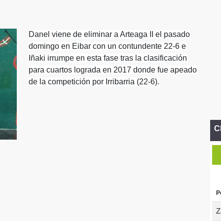
Danel viene de eliminar a Arteaga II el pasado
domingo en Eibar con un contundente 22-6 e
Iñaki irrumpe en esta fase tras la clasificación
para cuartos lograda en 2017 donde fue apeado
de la competición por Irribarria (22-6).
C
P
Z