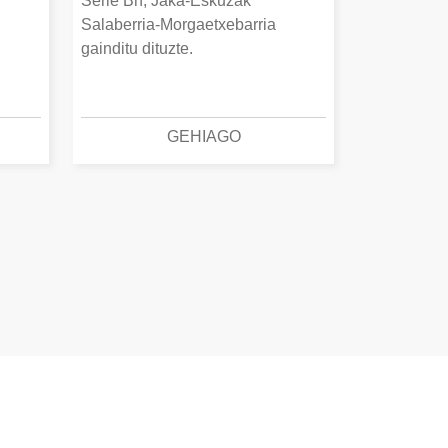
Serie Bn, Jaka-Eskuzak
Salaberria-Morgaetxebarria
gainditu dituzte.
GEHIAGO