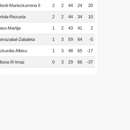
lordi-Mariezkurrena II
2
2
44
24
20
rtola-Rezusta
2
2
44
34
10
aso-Martija
1
2
43
41
2
arrazabal-Zabaleta
1
3
59
64
-5
zkurdia-Albisu
1
3
48
65
-17
ltuna III-Imaz
0
3
29
66
-37