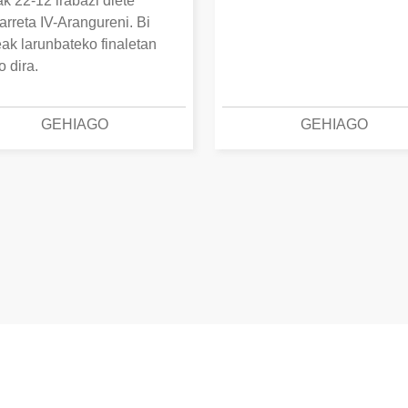
k 22-12 irabazi diete
arreta IV-Arangureni. Bi
eak larunbateko finaletan
o dira.
GEHIAGO
GEHIAGO