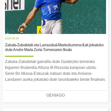
2026-08-06
Zabala-Zabaletak eta Larrazabal-Mariezkurrena II.ak jokatuko
dute Andre Maria Zuria Torneoaren finala
Zabala-Zabaletak gainditu dute Gasteizko torneoko
bigarren finalerdia Altuna III-Rezusta kanpoan utzita.
Serie Bn Murua-Eskuzak irabazi dute eta Amiano-
Landaren aurka jokatuko dute larunbateko beste finalean.
GEHIAGO