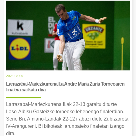
2026-08-05
Larrazabal-Mariezkurrena II.a Andre Maria Zuria Torneoaren
finalera sailkatu dira
Larrazabal-Mariezkurrena II.ak 22-13 garaitu dituzte
Laso-Albisu Gasteizko torneoko lehenengo finalerdian.
Serie Bn, Amiano-Landak 22-12 irabazi diete Zubizarreta
IV-Arangureni. Bi bikoteak larunbateko finaletan izango
dira.