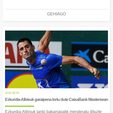
GEHIAGO
2026-08-04
Ezkurdia-Albisuk garaipena lortu dute CaixaBank Mastersean
Ezkurdia-Albisuk tanto bakarragatik menderatu dituzte