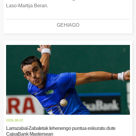
Laso-Martija Beran.
GEHIAGO
2026-08-02
Larrazabal-Zabaletak lehenengo puntua eskuratu dute
CaixaBank Mastersean