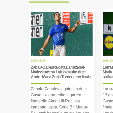
2026-08-06
2026-08
Zabala-Zabaletak eta Larrazabal-
Larraz
Mariezkurrena II.ak jokatuko dute
Maria 
Andre Maria Zuria Torneoaren finala
sailka
Zabala-Zabaletak gainditu dute
Larra
Gasteizko torneoko bigarren
13 ga
finalerdia Altuna III-Rezusta
Gaste
kanpoan utzita. Serie Bn Murua-
final