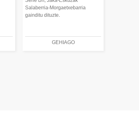
Serie Bn, Jaka-Eskuzak
Salaberria-Morgaetxebarria
gainditu dituzte.
GEHIAGO