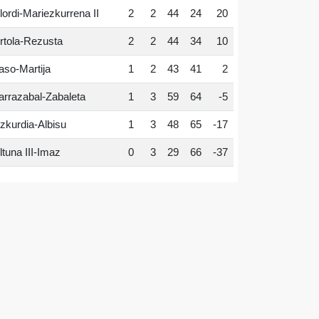
lordi-Mariezkurrena II
2
2
44
24
20
rtola-Rezusta
2
2
44
34
10
aso-Martija
1
2
43
41
2
arrazabal-Zabaleta
1
3
59
64
-5
zkurdia-Albisu
1
3
48
65
-17
ltuna III-Imaz
0
3
29
66
-37