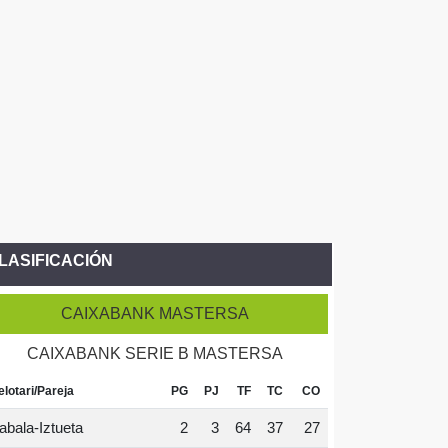
LASIFICACIÓN
CAIXABANK MASTERSA
CAIXABANK SERIE B MASTERSA
elotari/Pareja
PG
PJ
TF
TC
CO
abala-Iztueta
2
3
64
37
27