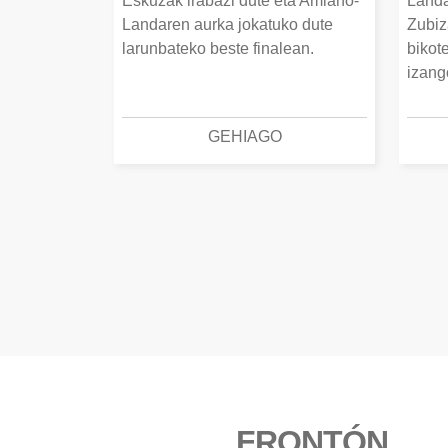
Eskuzak irabazi dute eta Amiano-
Landa
Landaren aurka jokatuko dute
Zubiz
larunbateko beste finalean.
bikot
izang
GEHIAGO
FRONTÓN