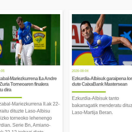
-05
2026-08-04
abal-Mariezkurrena II.a Andre
Ezkurdia-Albisuk garaipena lor
Zuria Torneoaren finalera
dute CaixaBank Mastersean
tu dira
Ezkurdia-Albisuk tanto
zabal-Mariezkurrena II.ak 22-
bakarragatik menderatu ditu
raitu dituzte Laso-Albisu
Laso-Martija Beran.
izko torneoko lehenengo
erdian. Serie Bn, Amiano-