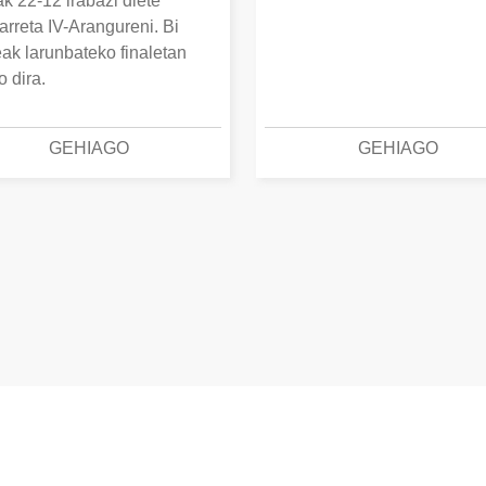
k 22-12 irabazi diete
arreta IV-Arangureni. Bi
eak larunbateko finaletan
o dira.
GEHIAGO
GEHIAGO