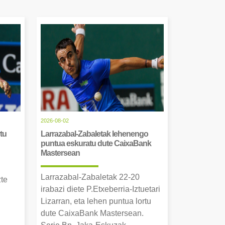
2026-08-02
tu
Larrazabal-Zabaletak lehenengo
puntua eskuratu dute CaixaBank
Mastersean
Larrazabal-Zabaletak 22-20
zte
irabazi diete P.Etxeberria-Iztuetari
Lizarran, eta lehen puntua lortu
dute CaixaBank Mastersean.