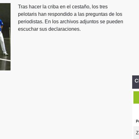
Tras hacer la criba en el cestaño, los tres
pelotaris han respondido a las preguntas de los
periodistas. En los archivos adjuntos se pueden
escuchar sus declaraciones.
C
P
Z