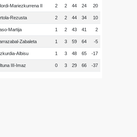
lordi-Mariezkurrena II
2
2
44
24
20
rtola-Rezusta
2
2
44
34
10
aso-Martija
1
2
43
41
2
arrazabal-Zabaleta
1
3
59
64
-5
zkurdia-Albisu
1
3
48
65
-17
ltuna III-Imaz
0
3
29
66
-37