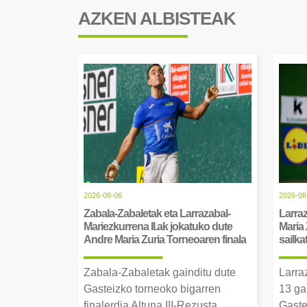
AZKEN ALBISTEAK
2026-08-06
2026-08
Zabala-Zabaletak eta Larrazabal-
Larraz
Mariezkurrena II.ak jokatuko dute
Maria 
Andre Maria Zuria Torneoaren finala
sailka
Zabala-Zabaletak gainditu dute
Larra
Gasteizko torneoko bigarren
13 ga
finalerdia Altuna III-Rezusta
Gaste