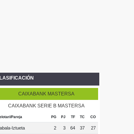
LASIFICACIÓN
CAIXABANK MASTERSA
CAIXABANK SERIE B MASTERSA
elotari/Pareja
PG
PJ
TF
TC
CO
abala-Iztueta
2
3
64
37
27