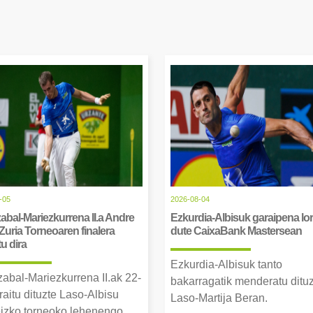
-05
2026-08-04
abal-Mariezkurrena II.a Andre
Ezkurdia-Albisuk garaipena lor
Zuria Torneoaren finalera
dute CaixaBank Mastersean
tu dira
Ezkurdia-Albisuk tanto
zabal-Mariezkurrena II.ak 22-
bakarragatik menderatu ditu
raitu dituzte Laso-Albisu
Laso-Martija Beran.
izko torneoko lehenengo