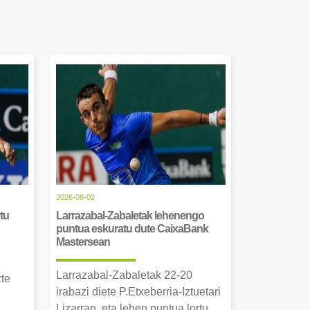
2026-08-02
tu
Larrazabal-Zabaletak lehenengo
puntua eskuratu dute CaixaBank
Mastersean
Larrazabal-Zabaletak 22-20
zte
irabazi diete P.Etxeberria-Iztuetari
Lizarran, eta lehen puntua lortu