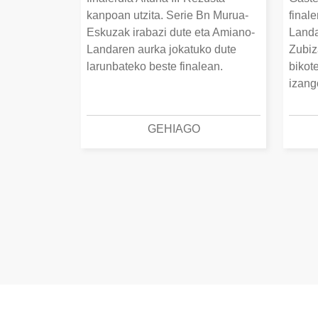
kanpoan utzita. Serie Bn Murua-
final
Eskuzak irabazi dute eta Amiano-
Landa
Landaren aurka jokatuko dute
Zubiz
larunbateko beste finalean.
bikot
izang
GEHIAGO