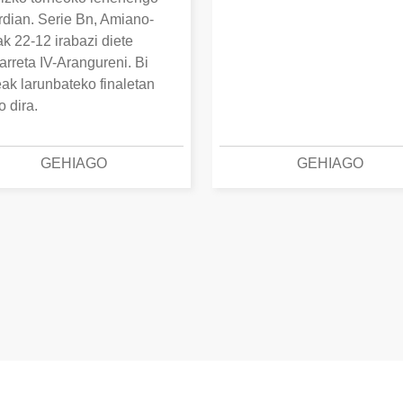
erdian. Serie Bn, Amiano-
k 22-12 irabazi diete
arreta IV-Arangureni. Bi
eak larunbateko finaletan
o dira.
GEHIAGO
GEHIAGO