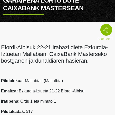
GARAIPENA LORTU DUTE
CAIXABANK MASTERSEAN
Elordi-Albisuk 22-21 irabazi diete Ezkurdia-
Iztuetari Mallabian, CaixaBank Masterseko
bostgarren jardunaldiaren hasieran.
Pilotalekua:
Mallabia I (Mallalbia)
Emaitza:
Ezkurdia-Iztueta 21-22 Elordi-Albisu
Iraupena
: Ordu 1 eta minuto 1
Pilotakadak
: 517