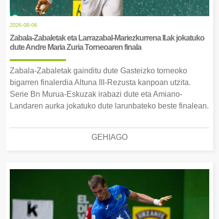
2026-08-06
Zabala-Zabaletak eta Larrazabal-Mariezkurrena II.ak jokatuko
dute Andre Maria Zuria Torneoaren finala
Zabala-Zabaletak gainditu dute Gasteizko torneoko
bigarren finalerdia Altuna III-Rezusta kanpoan utzita.
Serie Bn Murua-Eskuzak irabazi dute eta Amiano-
Landaren aurka jokatuko dute larunbateko beste finalean.
GEHIAGO