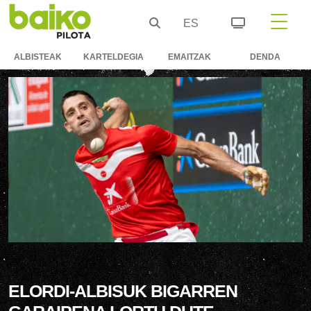
ES
ALBISTEAK
KARTELDEGIA
EMAITZAK
DENDA
ELORDI-ALBISUK BIGARREN