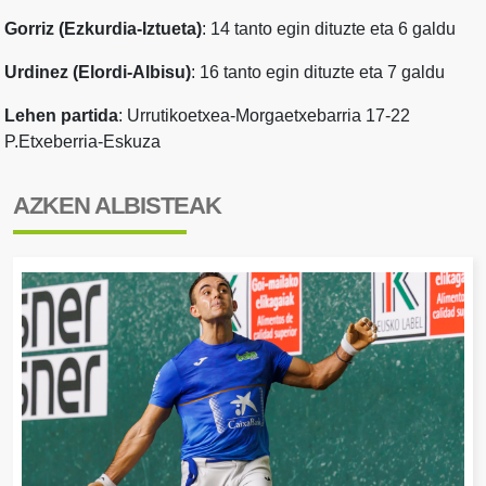
Gorriz (Ezkurdia-Iztueta)
: 14 tanto egin dituzte eta 6 galdu
Urdinez (Elordi-Albisu)
: 16 tanto egin dituzte eta 7 galdu
Lehen partida
:
Urrutikoetxea-Morgaetxebarria 17-22
P.Etxeberria-Eskuza
AZKEN ALBISTEAK