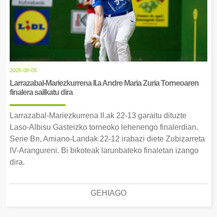
2026-08-05
Larrazabal-Mariezkurrena II.a Andre Maria Zuria Torneoaren
finalera sailkatu dira
Larrazabal-Mariezkurrena II.ak 22-13 garaitu dituzte
Laso-Albisu Gasteizko torneoko lehenengo finalerdian.
Serie Bn, Amiano-Landak 22-12 irabazi diete Zubizarreta
IV-Arangureni. Bi bikoteak larunbateko finaletan izango
dira.
GEHIAGO