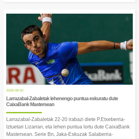
2026-08-02
Larrazabal-Zabaletak lehenengo puntua eskuratu dute
CaixaBank Mastersean
Larrazabal-Zabaletak 22-20 irabazi diete P.Etxeberria-
Iztuetari Lizarran, eta lehen puntua lortu dute CaixaBank
Mastersean. Serie Bn, Jaka-Eskuzak Salaberria-