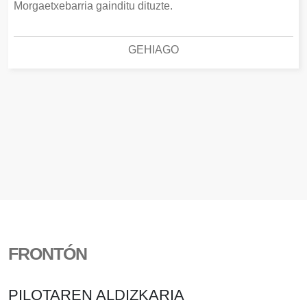
Morgaetxebarria gainditu dituzte.
GEHIAGO
FRONTÓN
PILOTAREN ALDIZKARIA