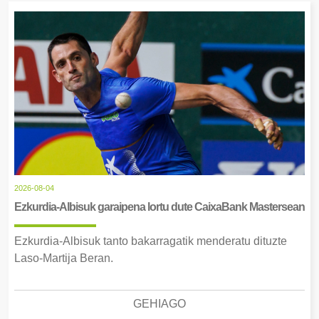
2026-08-04
Ezkurdia-Albisuk garaipena lortu dute CaixaBank Mastersean
Ezkurdia-Albisuk tanto bakarragatik menderatu dituzte
Laso-Martija Beran.
GEHIAGO