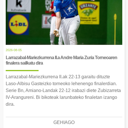
2026-08-05
Larrazabal-Mariezkurrena II.a Andre Maria Zuria Torneoaren
finalera sailkatu dira
Larrazabal-Mariezkurrena II.ak 22-13 garaitu dituzte
Laso-Albisu Gasteizko torneoko lehenengo finalerdian.
Serie Bn, Amiano-Landak 22-12 irabazi diete Zubizarreta
IV-Arangureni. Bi bikoteak larunbateko finaletan izango
dira.
GEHIAGO