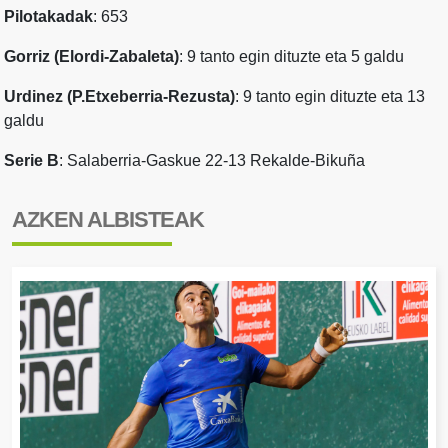
Pilotakadak
: 653
Gorriz (Elordi-Zabaleta)
: 9 tanto egin dituzte eta 5 galdu
Urdinez (P.Etxeberria-Rezusta)
: 9 tanto egin dituzte eta 13
galdu
Serie B
: Salaberria-Gaskue 22-13 Rekalde-Bikuña
AZKEN ALBISTEAK