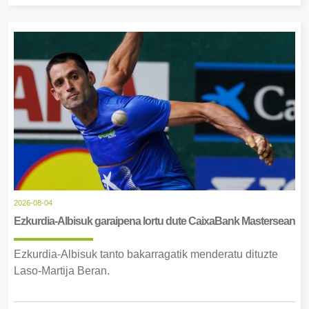
2026-08-04
Ezkurdia-Albisuk garaipena lortu dute CaixaBank Mastersean
Ezkurdia-Albisuk tanto bakarragatik menderatu dituzte
Laso-Martija Beran.