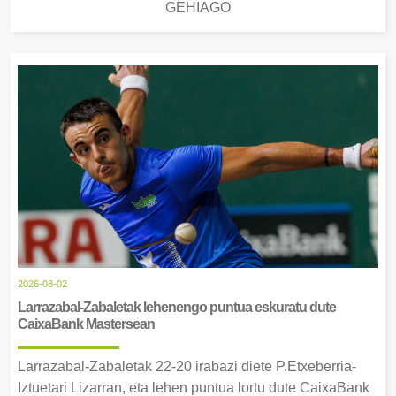
GEHIAGO
2026-08-02
Larrazabal-Zabaletak lehenengo puntua eskuratu dute
CaixaBank Mastersean
Larrazabal-Zabaletak 22-20 irabazi diete P.Etxeberria-
Iztuetari Lizarran, eta lehen puntua lortu dute CaixaBank