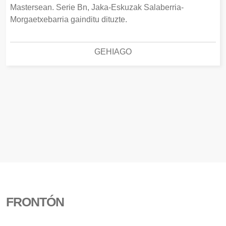
Mastersean. Serie Bn, Jaka-Eskuzak Salaberria-
Morgaetxebarria gainditu dituzte.
GEHIAGO
FRONTÓN