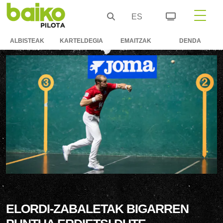
ES
ALBISTEAK
KARTELDEGIA
EMAITZAK
DENDA
ELORDI-ZABALETAK BIGARREN