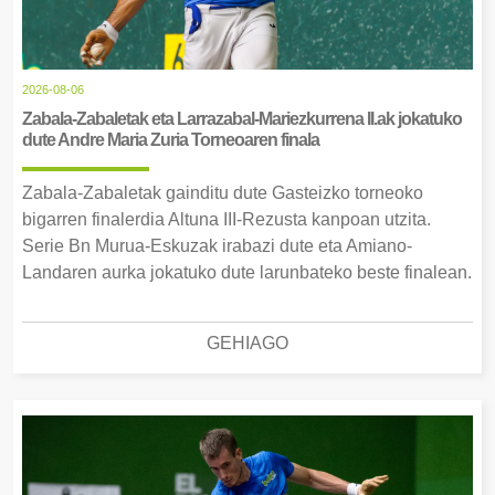
2026-08-06
Zabala-Zabaletak eta Larrazabal-Mariezkurrena II.ak jokatuko
dute Andre Maria Zuria Torneoaren finala
Zabala-Zabaletak gainditu dute Gasteizko torneoko
bigarren finalerdia Altuna III-Rezusta kanpoan utzita.
Serie Bn Murua-Eskuzak irabazi dute eta Amiano-
Landaren aurka jokatuko dute larunbateko beste finalean.
GEHIAGO