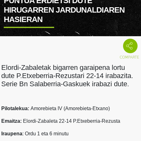
PUNTUA ERDIETSI DUTE
HIRUGARREN JARDUNALDIAREN
HASIERAN
Elordi-Zabaletak bigarren garaipena lortu
dute P.Etxeberria-Rezustari 22-14 irabazita.
Serie Bn Salaberria-Gaskuek irabazi dute.
Pilotalekua:
Amorebieta IV (Amorebieta-Etxano)
Emaitza:
Elordi-Zabaleta 22-14 P.Etxeberria-Rezusta
Iraupena
: Ordu 1 eta 6 minutu