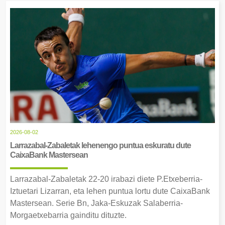
2026-08-02
Larrazabal-Zabaletak lehenengo puntua eskuratu dute
CaixaBank Mastersean
Larrazabal-Zabaletak 22-20 irabazi diete P.Etxeberria-
Iztuetari Lizarran, eta lehen puntua lortu dute CaixaBank
Mastersean. Serie Bn, Jaka-Eskuzak Salaberria-
Morgaetxebarria gainditu dituzte.