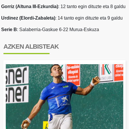
Gorriz (Altuna III-Ezkurdia)
: 12 tanto egin dituzte eta 8 galdu
Urdinez (Elordi-Zabaleta)
: 14 tanto egin dituzte eta 9 galdu
Serie B
: Salaberria-Gaskue 6-22 Murua-Eskuza
AZKEN ALBISTEAK