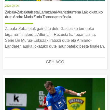
2026-08-06
Zabala-Zabaletak eta Larrazabal-Mariezkurrena II.ak jokatuko
dute Andre Maria Zuria Torneoaren finala
Zabala-Zabaletak gainditu dute Gasteizko torneoko
bigarren finalerdia Altuna III-Rezusta kanpoan utzita.
Serie Bn Murua-Eskuzak irabazi dute eta Amiano-
Landaren aurka jokatuko dute larunbateko beste finalean.
GEHIAGO