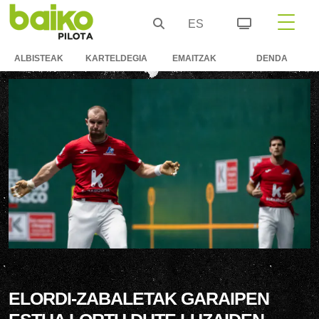
ES
ALBISTEAK
KARTELDEGIA
EMAITZAK
DENDA
ELORDI-ZABALETAK GARAIPEN