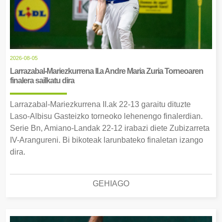
2026-08-05
Larrazabal-Mariezkurrena II.a Andre Maria Zuria Torneoaren
finalera sailkatu dira
Larrazabal-Mariezkurrena II.ak 22-13 garaitu dituzte
Laso-Albisu Gasteizko torneoko lehenengo finalerdian.
Serie Bn, Amiano-Landak 22-12 irabazi diete Zubizarreta
IV-Arangureni. Bi bikoteak larunbateko finaletan izango
dira.
GEHIAGO