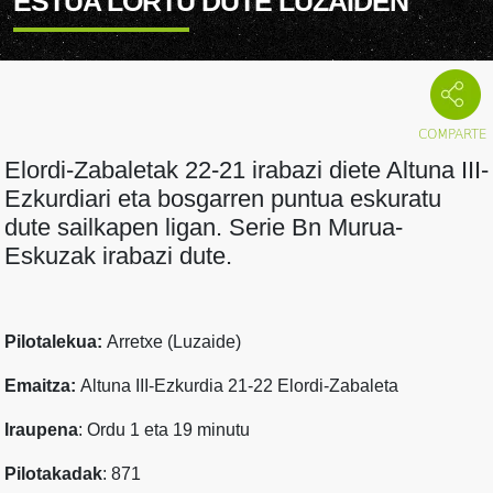
ESTUA LORTU DUTE LUZAIDEN
Elordi-Zabaletak 22-21 irabazi diete Altuna III-
Ezkurdiari eta bosgarren puntua eskuratu
dute sailkapen ligan. Serie Bn Murua-
Eskuzak irabazi dute.
Pilotalekua:
Arretxe (Luzaide)
Emaitza:
Altuna III-Ezkurdia 21-22 Elordi-Zabaleta
Iraupena
: Ordu 1 eta 19 minutu
Pilotakadak
: 871