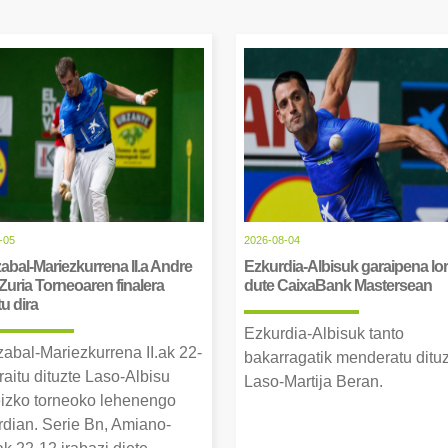
-05
2026-08-04
abal-Mariezkurrena II.a Andre
Ezkurdia-Albisuk garaipena lor
Zuria Torneoaren finalera
dute CaixaBank Mastersean
tu dira
Ezkurdia-Albisuk tanto
zabal-Mariezkurrena II.ak 22-
bakarragatik menderatu ditu
raitu dituzte Laso-Albisu
Laso-Martija Beran.
izko torneoko lehenengo
erdian. Serie Bn, Amiano-