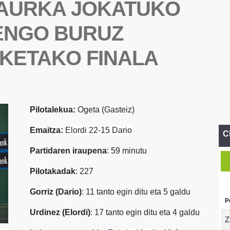
N AURKA JOKATUKO
ENGO BURUZ
KETAKO FINALA
Pilotalekua:
Ogeta (Gasteiz)
Emaitza:
Elordi 22-15 Dario
C
Partidaren iraupena
: 59 minutu
Pilotakadak
: 227
Gorriz (Dario)
: 11 tanto egin ditu eta 5 galdu
P
Urdinez (Elordi)
: 17 tanto egin ditu eta 4 galdu
Z