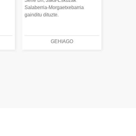
Serie Bn, Jaka-Eskuzak
Salaberria-Morgaetxebarria
gainditu dituzte.
GEHIAGO