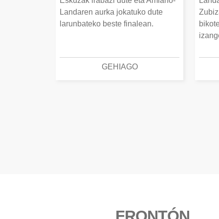
Eskuzak irabazi dute eta Amiano-
Landa
Landaren aurka jokatuko dute
Zubiz
larunbateko beste finalean.
bikot
izang
GEHIAGO
FRONTÓN