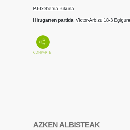
P
.Etxeberria-Bikuña
Hirugarren partida
:
Víctor-Arbizu 18-3 Egigur
AZKEN ALBISTEAK