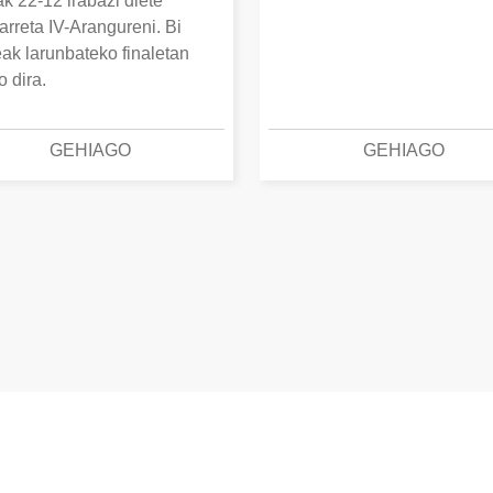
k 22-12 irabazi diete
arreta IV-Arangureni. Bi
eak larunbateko finaletan
o dira.
GEHIAGO
GEHIAGO