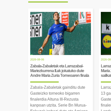
2026-08-06
2026-08
Zabala-Zabaletak eta Larrazabal-
Larraz
Mariezkurrena II.ak jokatuko dute
Maria 
Andre Maria Zuria Torneoaren finala
sailka
Zabala-Zabaletak gainditu dute
Larra
Gasteizko torneoko bigarren
13 ga
finalerdia Altuna III-Rezusta
Gaste
kanpoan utzita. Serie Bn Murua-
final