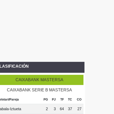
LASIFICACIÓN
CAIXABANK MASTERSA
CAIXABANK SERIE B MASTERSA
elotari/Pareja
PG
PJ
TF
TC
CO
abala-Iztueta
2
3
64
37
27