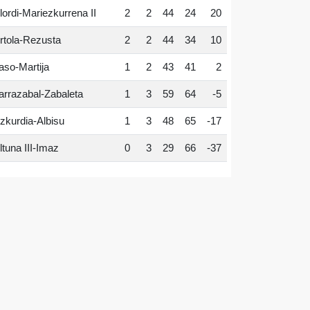
lordi-Mariezkurrena II
2
2
44
24
20
rtola-Rezusta
2
2
44
34
10
aso-Martija
1
2
43
41
2
arrazabal-Zabaleta
1
3
59
64
-5
zkurdia-Albisu
1
3
48
65
-17
ltuna III-Imaz
0
3
29
66
-37