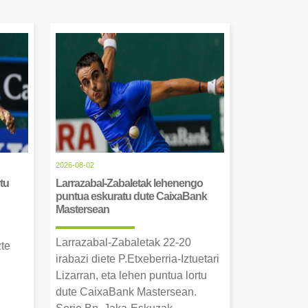
2026-08-02
tu
Larrazabal-Zabaletak lehenengo
puntua eskuratu dute CaixaBank
Mastersean
Larrazabal-Zabaletak 22-20
zte
irabazi diete P.Etxeberria-Iztuetari
Lizarran, eta lehen puntua lortu
dute CaixaBank Mastersean.