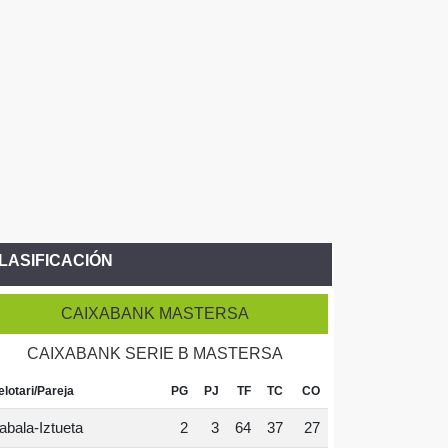
LASIFICACIÓN
CAIXABANK MASTERSA
CAIXABANK SERIE B MASTERSA
elotari/Pareja
PG
PJ
TF
TC
CO
abala-Iztueta
2
3
64
37
27