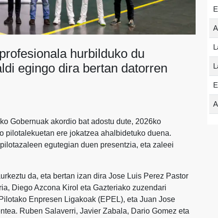
E
A
L
profesionala hurbilduko du
aldi egingo dira bertan datorren
L
E
A
ako Gobernuak akordio bat adostu dute, 2026ko
o pilotalekuetan ere jokatzea ahalbidetuko duena.
 pilotazaleen egutegian duen presentzia, eta zaleei
rkeztu da, eta bertan izan dira Jose Luis Perez Pastor
aria, Diego Azcona Kirol eta Gazteriako zuzendari
Pilotako Enpresen Ligakoak (EPEL), eta Juan Jose
ntea. Ruben Salaverri, Javier Zabala, Dario Gomez eta