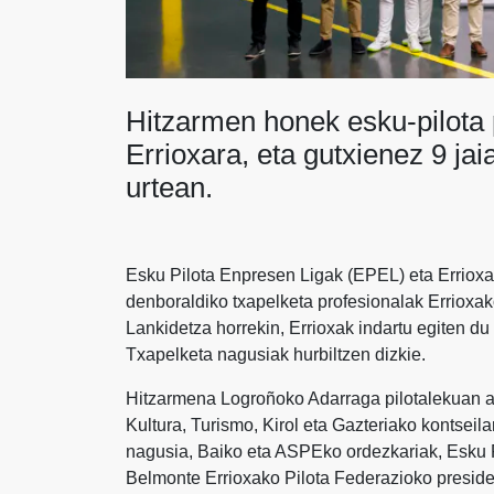
Hitzarmen honek esku-pilota 
Errioxara, eta gutxienez 9 jai
urtean.
Esku Pilota Enpresen Ligak (EPEL) eta Erriox
denboraldiko txapelketa profesionalak Errioxak
Lankidetza horrekin, Errioxak indartu egiten du
Txapelketa nagusiak hurbiltzen dizkie.
Hitzarmena Logroñoko Adarraga pilotalekuan au
Kultura, Turismo, Kirol eta Gazteriako kontseil
nagusia, Baiko eta ASPEko ordezkariak, Esku 
Belmonte Errioxako Pilota Federazioko preside