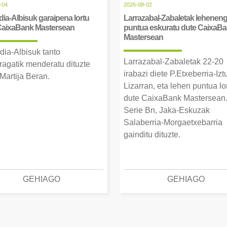
-04
2026-08-02
ia-Albisuk garaipena lortu
Larrazabal-Zabaletak lehenen
CaixaBank Mastersean
puntua eskuratu dute CaixaB
Mastersean
dia-Albisuk tanto
Larrazabal-Zabaletak 22-20
ragatik menderatu dituzte
irabazi diete P.Etxeberria-Izt
Martija Beran.
Lizarran, eta lehen puntua lo
dute CaixaBank Mastersean
Serie Bn, Jaka-Eskuzak
Salaberria-Morgaetxebarria
gainditu dituzte.
GEHIAGO
GEHIAGO