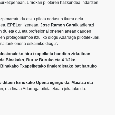
a aurkezpenean, Errioxan pilotaren hazkundea indartzen
zpimarratu du esku pilota nortasun ikurra dela
gunea. EPELen izenean,
Jose Ramon Garaik
adierazi
an du eta du, eta profesional onenen artean dauden
duen protagonismoa itzuliko diogu Adarraga pilotalekuari,
 mailarik onena eskainiko diogu”.
ofesionaleko hiru txapelketa handien zirkuitoan
o da Binakako, Buruz Buruko eta 4 1/2ko
k
Binakako Txapelketako finalerdietako bat hartuko
ko dituen Errioxako Opena egingo da
.
Maiatza eta
n, eta finala Adarraga pilotalekuan jokatuko da.