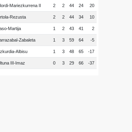
lordi-Mariezkurrena II
2
2
44
24
20
rtola-Rezusta
2
2
44
34
10
aso-Martija
1
2
43
41
2
arrazabal-Zabaleta
1
3
59
64
-5
zkurdia-Albisu
1
3
48
65
-17
ltuna III-Imaz
0
3
29
66
-37