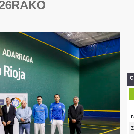
026RAKO
C
P
Z