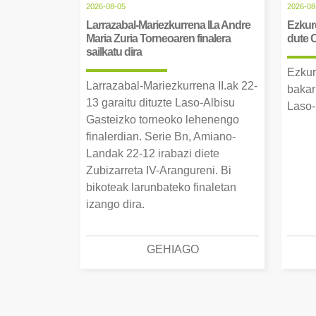
2026-08-05
2026-08
Larrazabal-Mariezkurrena II.a Andre
Ezkurd
Maria Zuria Torneoaren finalera
dute 
sailkatu dira
Ezkur
Larrazabal-Mariezkurrena II.ak 22-
bakar
13 garaitu dituzte Laso-Albisu
Laso-
Gasteizko torneoko lehenengo
finalerdian. Serie Bn, Amiano-
Landak 22-12 irabazi diete
Zubizarreta IV-Arangureni. Bi
bikoteak larunbateko finaletan
izango dira.
GEHIAGO