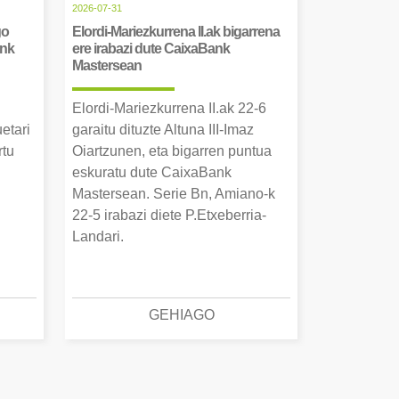
2026-07-31
go
Elordi-Mariezkurrena II.ak bigarrena
ank
ere irabazi dute CaixaBank
Mastersean
Elordi-Mariezkurrena II.ak 22-6
uetari
garaitu dituzte Altuna III-Imaz
rtu
Oiartzunen, eta bigarren puntua
.
eskuratu dute CaixaBank
Mastersean. Serie Bn, Amiano-k
22-5 irabazi diete P.Etxeberria-
Landari.
GEHIAGO