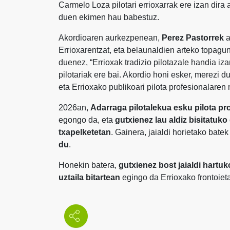
Carmelo Loza pilotari errioxarrak ere izan dir
duen ekimen hau babestuz.
Akordioaren aurkezpenean,
Perez Pastorrek
a
Errioxarentzat, eta belaunaldien arteko topa
duenez, “Errioxak tradizio pilotazale handia iz
pilotariak ere bai. Akordio honi esker, merezi 
eta Errioxako publikoari pilota profesionalaren
2026an,
Adarraga pilotalekua esku pilota pr
egongo da, eta
gutxienez lau aldiz bisitatuk
txapelketetan
. Gainera, jaialdi horietako bate
du
.
Honekin batera,
gutxienez bost jaialdi hartu
uztaila bitartean
egingo da Errioxako frontoieta