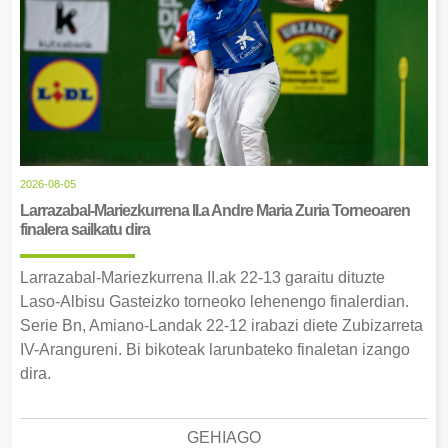
2026-08-05
Larrazabal-Mariezkurrena II.a Andre Maria Zuria Torneoaren
finalera sailkatu dira
Larrazabal-Mariezkurrena II.ak 22-13 garaitu dituzte
Laso-Albisu Gasteizko torneoko lehenengo finalerdian.
Serie Bn, Amiano-Landak 22-12 irabazi diete Zubizarreta
IV-Arangureni. Bi bikoteak larunbateko finaletan izango
dira.
GEHIAGO