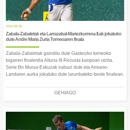
2026-08-06
Zabala-Zabaletak eta Larrazabal-Mariezkurrena II.ak jokatuko
dute Andre Maria Zuria Torneoaren finala
Zabala-Zabaletak gainditu dute Gasteizko torneoko
bigarren finalerdia Altuna III-Rezusta kanpoan utzita.
Serie Bn Murua-Eskuzak irabazi dute eta Amiano-
Landaren aurka jokatuko dute larunbateko beste finalean.
GEHIAGO