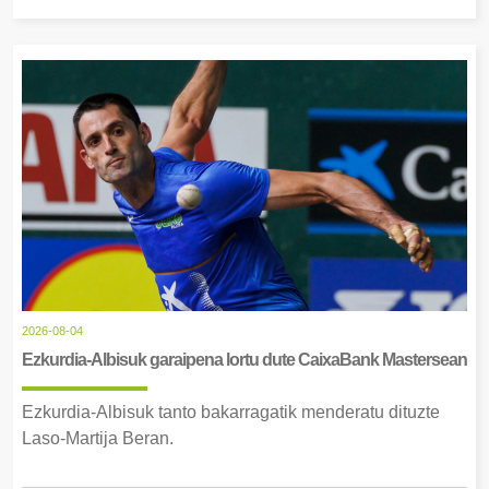
2026-08-04
Ezkurdia-Albisuk garaipena lortu dute CaixaBank Mastersean
Ezkurdia-Albisuk tanto bakarragatik menderatu dituzte
Laso-Martija Beran.