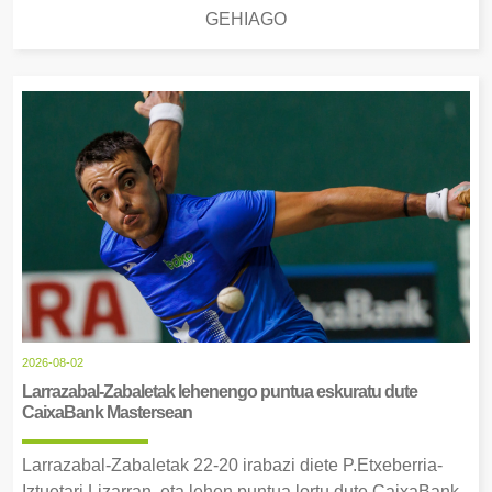
GEHIAGO
2026-08-02
Larrazabal-Zabaletak lehenengo puntua eskuratu dute
CaixaBank Mastersean
Larrazabal-Zabaletak 22-20 irabazi diete P.Etxeberria-
Iztuetari Lizarran, eta lehen puntua lortu dute CaixaBank