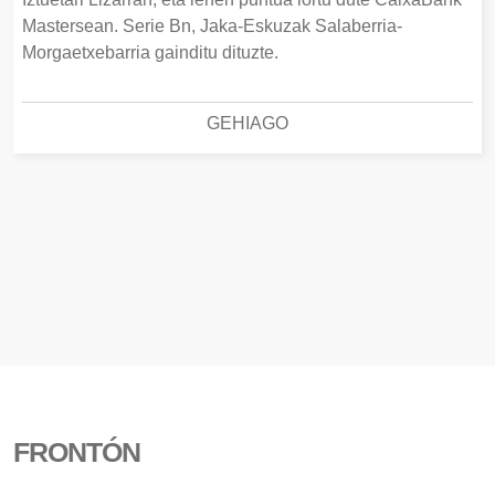
Mastersean. Serie Bn, Jaka-Eskuzak Salaberria-
Morgaetxebarria gainditu dituzte.
GEHIAGO
FRONTÓN