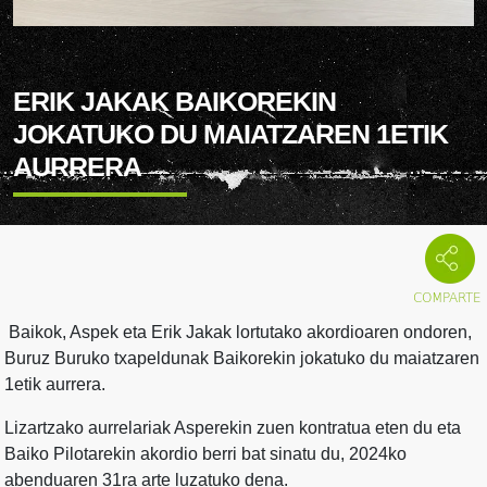
ERIK JAKAK BAIKOREKIN
JOKATUKO DU MAIATZAREN 1ETIK
AURRERA
Baikok, Aspek eta Erik Jakak lortutako akordioaren ondoren,
Buruz Buruko txapeldunak Baikorekin jokatuko du maiatzaren
1etik aurrera.
Lizartzako aurrelariak Asperekin zuen kontratua eten du eta
Baiko Pilotarekin akordio berri bat sinatu du, 2024ko
abenduaren 31ra arte luzatuko dena.