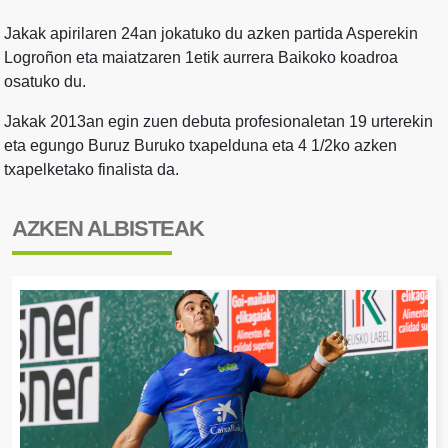
Jakak apirilaren 24an jokatuko du azken partida Asperekin
Logroñon eta maiatzaren 1etik aurrera Baikoko koadroa
osatuko du.
Jakak 2013an egin zuen debuta profesionaletan 19 urterekin
eta egungo Buruz Buruko txapelduna eta 4 1/2ko azken
txapelketako finalista da.
AZKEN ALBISTEAK