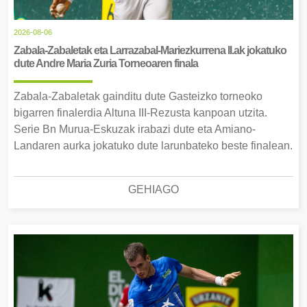
2026-08-06
Zabala-Zabaletak eta Larrazabal-Mariezkurrena II.ak jokatuko
dute Andre Maria Zuria Torneoaren finala
Zabala-Zabaletak gainditu dute Gasteizko torneoko
bigarren finalerdia Altuna III-Rezusta kanpoan utzita.
Serie Bn Murua-Eskuzak irabazi dute eta Amiano-
Landaren aurka jokatuko dute larunbateko beste finalean.
GEHIAGO