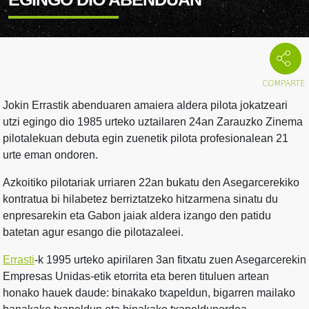
Jokin Errastik abenduaren amaiera aldera pilota jokatzeari
utzi egingo dio 1985 urteko uztailaren 24an Zarauzko Zinema
pilotalekuan debuta egin zuenetik pilota profesionalean 21
urte eman ondoren.
Azkoitiko pilotariak urriaren 22an bukatu den Asegarcerekiko
kontratua bi hilabetez berriztatzeko hitzarmena sinatu du
enpresarekin eta Gabon jaiak aldera izango den patidu
batetan agur esango die pilotazaleei.
Errasti
-k 1995 urteko apirilaren 3an fitxatu zuen Asegarcerekin
Empresas Unidas-etik etorrita eta beren tituluen artean
honako hauek daude: binakako txapeldun, bigarren mailako