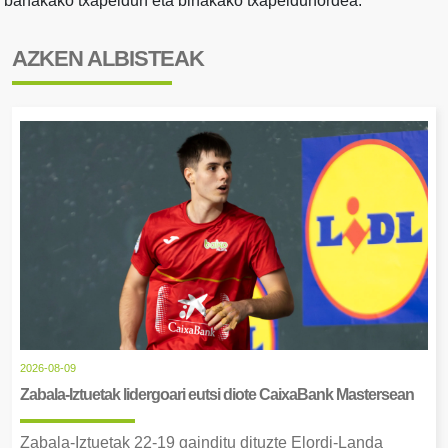
banakako txapeldun eta binakako txapeldunordea.
AZKEN ALBISTEAK
2026-08-09
Zabala-Iztuetak lidergoari eutsi diote CaixaBank Mastersean
Zabala-Iztuetak 22-19 gainditu dituzte Elordi-Landa