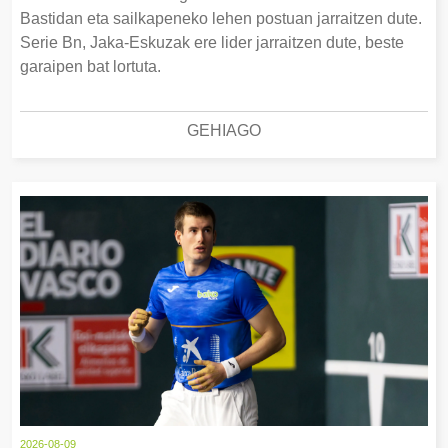
Bastidan eta sailkapeneko lehen postuan jarraitzen dute.
Serie Bn, Jaka-Eskuzak ere lider jarraitzen dute, beste
garaipen bat lortuta.
GEHIAGO
2026-08-09