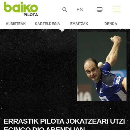
ES
ALBISTEAK
KARTELDEGIA
EMAITZAK
DENDA
ERRASTIK PILOTA JOKATZEARI UTZI
EGINGO DIO ABENDUAN