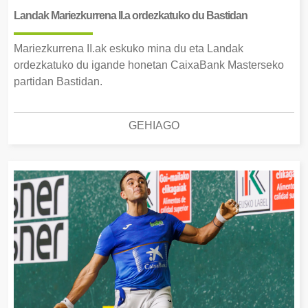
Landak Mariezkurrena II.a ordezkatuko du Bastidan
Mariezkurrena II.ak eskuko mina du eta Landak
ordezkatuko du igande honetan CaixaBank Masterseko
partidan Bastidan.
GEHIAGO