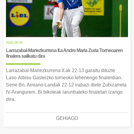
2026-08-05
Larrazabal-Mariezkurrena II.a Andre Maria Zuria Torneoaren
finalera sailkatu dira
Larrazabal-Mariezkurrena II.ak 22-13 garaitu dituzte
Laso-Albisu Gasteizko torneoko lehenengo finalerdian.
Serie Bn, Amiano-Landak 22-12 irabazi diete Zubizarreta
IV-Arangureni. Bi bikoteak larunbateko finaletan izango
dira.
GEHIAGO