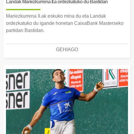
Landak Mariezkurrena II.a ordezkatuko du Bastidan
Mariezkurrena II.ak eskuko mina du eta Landak
ordezkatuko du igande honetan CaixaBank Masterseko
partidan Bastidan.
GEHIAGO