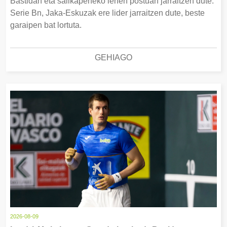
Bastidan eta sailkapeneko lehen postuan jarraitzen dute.
Serie Bn, Jaka-Eskuzak ere lider jarraitzen dute, beste
garaipen bat lortuta.
GEHIAGO
2026-08-09