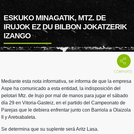
ESKUKO MINAGATIK, MTZ. DE
IRUJOK EZ DU BILBON JOKATZERIK
IZANGO
Mediante esta nota informativa, se informa de que la empresa
Aspe ha comunicado a esta entidad, la indisposición del
pelotari Mtz. de Irujo por mal de manos para jugar el sábado
día 29 en Vitoria-Gasteiz, en el partido del Campeonato de
Parejas que le debiera enfrentar junto con Barriola a Olaizola
II y Aretxabaleta.
Se determina que su suplente será Aritz Lasa.