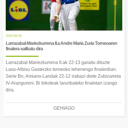
2026-08-05
Larrazabal-Mariezkurrena II.a Andre Maria Zuria Torneoaren
finalera sailkatu dira
Larrazabal-Mariezkurrena II.ak 22-13 garaitu dituzte
Laso-Albisu Gasteizko torneoko lehenengo finalerdian.
Serie Bn, Amiano-Landak 22-12 irabazi diete Zubizarreta
IV-Arangureni. Bi bikoteak larunbateko finaletan izango
dira.
GEHIAGO