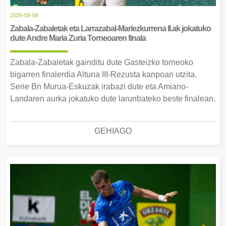
2026-08-06
Zabala-Zabaletak eta Larrazabal-Mariezkurrena II.ak jokatuko
dute Andre Maria Zuria Torneoaren finala
Zabala-Zabaletak gainditu dute Gasteizko torneoko
bigarren finalerdia Altuna III-Rezusta kanpoan utzita.
Serie Bn Murua-Eskuzak irabazi dute eta Amiano-
Landaren aurka jokatuko dute larunbateko beste finalean.
GEHIAGO