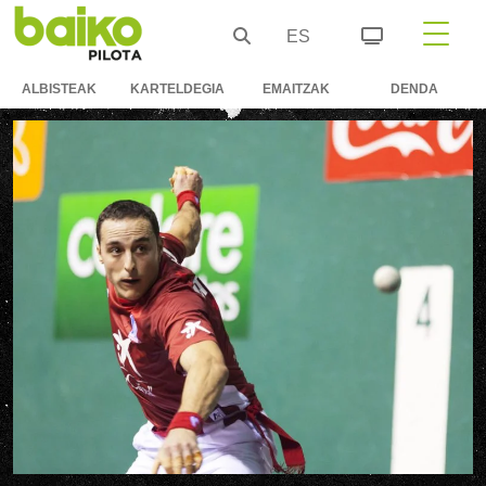
ES
ALBISTEAK
KARTELDEGIA
EMAITZAK
DENDA