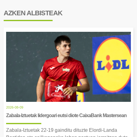
AZKEN ALBISTEAK
2026-08-09
Zabala-Iztuetak lidergoari eutsi diote CaixaBank Mastersean
Zabala-Iztuetak 22-19 gainditu dituzte Elordi-Landa