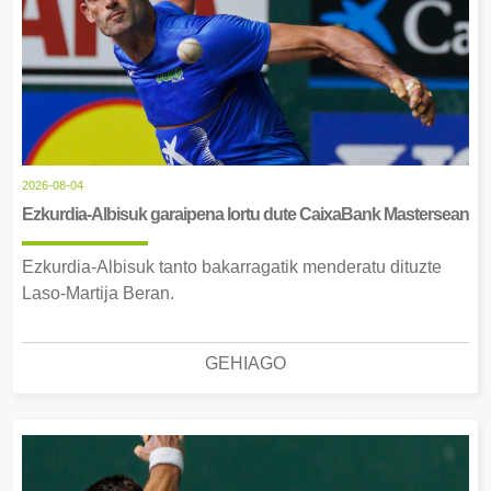
2026-08-04
Ezkurdia-Albisuk garaipena lortu dute CaixaBank Mastersean
Ezkurdia-Albisuk tanto bakarragatik menderatu dituzte
Laso-Martija Beran.
GEHIAGO