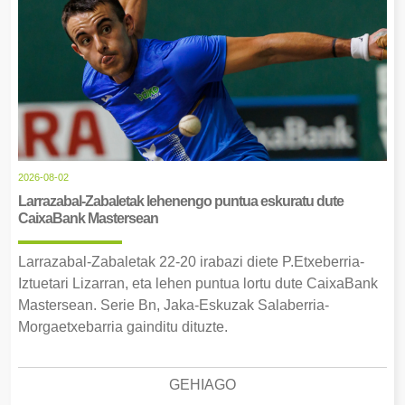
2026-08-02
Larrazabal-Zabaletak lehenengo puntua eskuratu dute
CaixaBank Mastersean
Larrazabal-Zabaletak 22-20 irabazi diete P.Etxeberria-
Iztuetari Lizarran, eta lehen puntua lortu dute CaixaBank
Mastersean. Serie Bn, Jaka-Eskuzak Salaberria-
Morgaetxebarria gainditu dituzte.
GEHIAGO