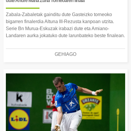
dute Andre Maria Zuria Torneoaren finala
Zabala-Zabaletak gainditu dute Gasteizko torneoko
bigarren finalerdia Altuna III-Rezusta kanpoan utzita.
Serie Bn Murua-Eskuzak irabazi dute eta Amiano-
Landaren aurka jokatuko dute larunbateko beste finalean.
GEHIAGO