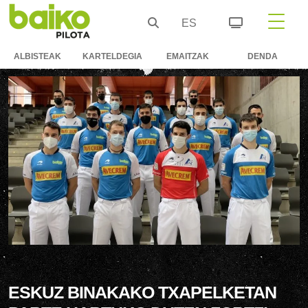
ES
ALBISTEAK
KARTELDEGIA
EMAITZAK
DENDA
ESKUZ BINAKAKO TXAPELKETAN