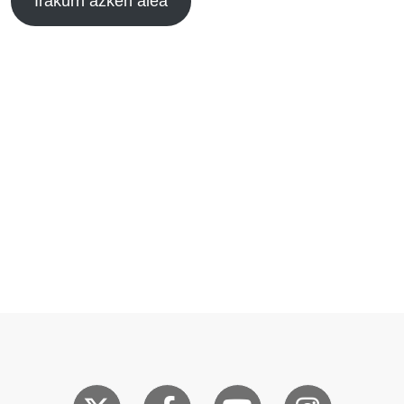
Irakurri azken alea