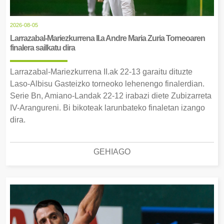
2026-08-05
Larrazabal-Mariezkurrena II.a Andre Maria Zuria Torneoaren
finalera sailkatu dira
Larrazabal-Mariezkurrena II.ak 22-13 garaitu dituzte
Laso-Albisu Gasteizko torneoko lehenengo finalerdian.
Serie Bn, Amiano-Landak 22-12 irabazi diete Zubizarreta
IV-Arangureni. Bi bikoteak larunbateko finaletan izango
dira.
GEHIAGO