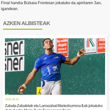
Final handia Bizkaia Frontoian jokatuko da apirilaren 3an,
igandean.
AZKEN ALBISTEAK
2026-08-06
Zabala-Zabaletak eta Larrazabal-Mariezkurrena II.ak jokatuko