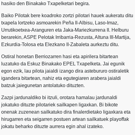
hasiko den Binakako Txapelketari begira.
Baiko Pilotak bere koadroko zortzi pilotari hauek aukeratu ditu
txapela lortzeko asmoarekin Peña II-Albisu, Laso-Imaz,
Urrutikoetxea-Aranguren eta Jaka-Mariezkurrena II. Helburu
berarekin, ASPE Pelotak Irribarria-Rezusta, Altuna III-Martija,
Ezkurdia-Tolosa eta Elezkano II-Zabaleta aurkeztu ditu.
Ostiral honetan Berriozarren hasi eta apirilera bitartean
luzatuko da Eskuz Binakako EPEL Txapelketa. Jai egunik
egon ezik, lau pilota jaialdi izango dira astebururo ostiraletik
igandera bitartean, nahiz eta egutegiaren arabera jaialdi
batzuk jaiegunetan antolatuko dituzten.
Zazpi jardunaldiko bi itzuli, orotara hamalau jardunaldi
jokatuko dituzte pilotariek sailkapen ligaxkan. Bi bikote
onenak zuzenean sailkatuko dira finalerdietako ligaxkara eta
hirugarren eta seigarren postuen artean sailkatuek playoffak
jokatu beharko dituzte aurrera egin ahal izateko.