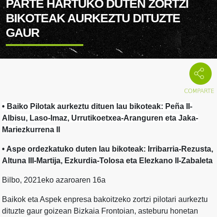
PARTE HARTUKO DUTEN ZORTZI
BIKOTEAK AURKEZTU DITUZTE
GAUR
• Baiko Pilotak aurkeztu dituen lau bikoteak: Peña II-
Albisu, Laso-Imaz, Urrutikoetxea-Aranguren eta Jaka-
Mariezkurrena II
• Aspe ordezkatuko duten lau bikoteak: Irribarria-Rezusta,
Altuna III-Martija, Ezkurdia-Tolosa eta Elezkano II-Zabaleta
Bilbo, 2021eko azaroaren 16a
Baikok eta Aspek enpresa bakoitzeko zortzi pilotari aurkeztu
dituzte gaur goizean Bizkaia Frontoian, asteburu honetan