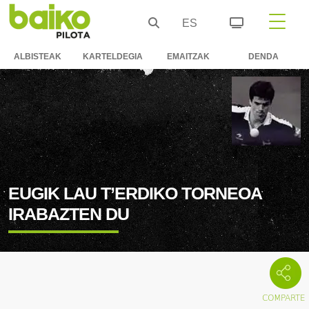
ES
ALBISTEAK
KARTELDEGIA
EMAITZAK
DENDA
EUGIK LAU T’ERDIKO TORNEOA
IRABAZTEN DU