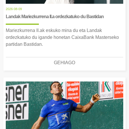
2026-08-09
Landak Mariezkurrena II.a ordezkatuko du Bastidan
Mariezkurrena II.ak eskuko mina du eta Landak
ordezkatuko du igande honetan CaixaBank Masterseko
partidan Bastidan.
GEHIAGO