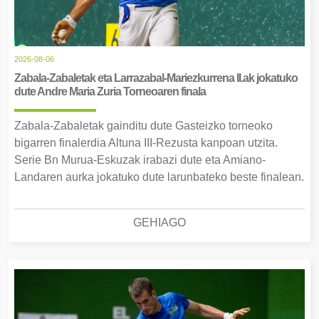
2026-08-06
Zabala-Zabaletak eta Larrazabal-Mariezkurrena II.ak jokatuko
dute Andre Maria Zuria Torneoaren finala
Zabala-Zabaletak gainditu dute Gasteizko torneoko
bigarren finalerdia Altuna III-Rezusta kanpoan utzita.
Serie Bn Murua-Eskuzak irabazi dute eta Amiano-
Landaren aurka jokatuko dute larunbateko beste finalean.
GEHIAGO