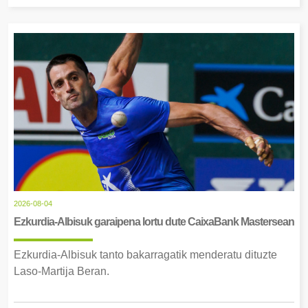
2026-08-04
Ezkurdia-Albisuk garaipena lortu dute CaixaBank Mastersean
Ezkurdia-Albisuk tanto bakarragatik menderatu dituzte
Laso-Martija Beran.