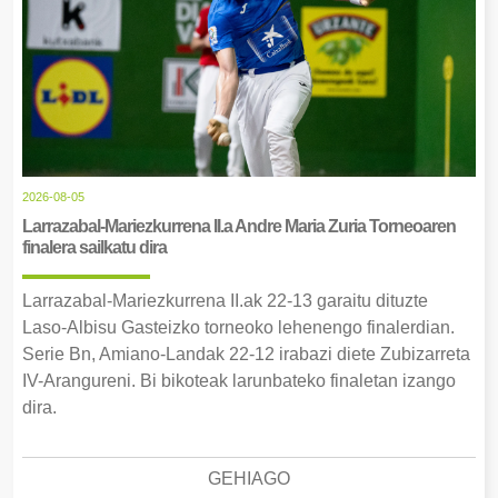
2026-08-05
Larrazabal-Mariezkurrena II.a Andre Maria Zuria Torneoaren
finalera sailkatu dira
Larrazabal-Mariezkurrena II.ak 22-13 garaitu dituzte
Laso-Albisu Gasteizko torneoko lehenengo finalerdian.
Serie Bn, Amiano-Landak 22-12 irabazi diete Zubizarreta
IV-Arangureni. Bi bikoteak larunbateko finaletan izango
dira.
GEHIAGO