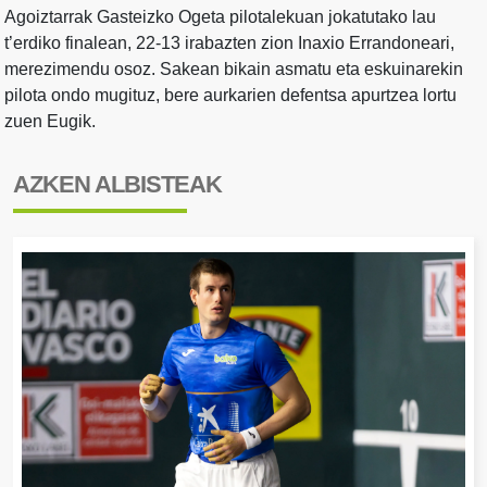
Agoiztarrak Gasteizko Ogeta pilotalekuan jokatutako lau
t’erdiko finalean, 22-13 irabazten zion Inaxio Errandoneari,
merezimendu osoz. Sakean bikain asmatu eta eskuinarekin
pilota ondo mugituz, bere aurkarien defentsa apurtzea lortu
zuen Eugik.
AZKEN ALBISTEAK