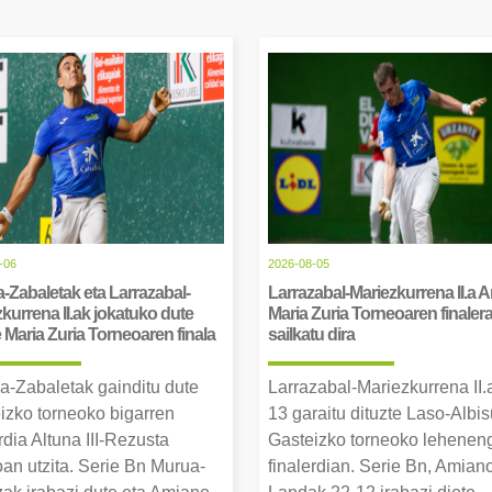
-06
2026-08-05
-Zabaletak eta Larrazabal-
Larrazabal-Mariezkurrena II.a 
kurrena II.ak jokatuko dute
Maria Zuria Torneoaren finaler
Maria Zuria Torneoaren finala
sailkatu dira
a-Zabaletak gainditu dute
Larrazabal-Mariezkurrena II.
izko torneoko bigarren
13 garaitu dituzte Laso-Albis
rdia Altuna III-Rezusta
Gasteizko torneoko lehenen
an utzita. Serie Bn Murua-
finalerdian. Serie Bn, Amian