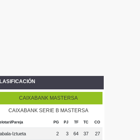
LASIFICACIÓN
CAIXABANK MASTERSA
CAIXABANK SERIE B MASTERSA
elotari/Pareja
PG
PJ
TF
TC
CO
abala-Iztueta
2
3
64
37
27