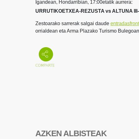
Igandean, Hondarribian, 17:00etatik aurrera:
URRUTIKOETXEA-REZUSTA vs ALTUNA III
Zestoarako sarrerak salgai daude
entradasfron
orrialdean eta Arma Plazako Turismo Bulegoan
AZKEN ALBISTEAK