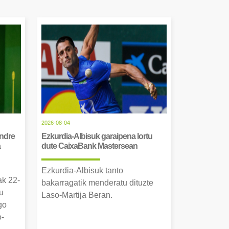
2026-08-04
Andre
Ezkurdia-Albisuk garaipena lortu
a
dute CaixaBank Mastersean
Ezkurdia-Albisuk tanto
ak 22-
bakarragatik menderatu dituzte
u
Laso-Martija Beran.
go
o-