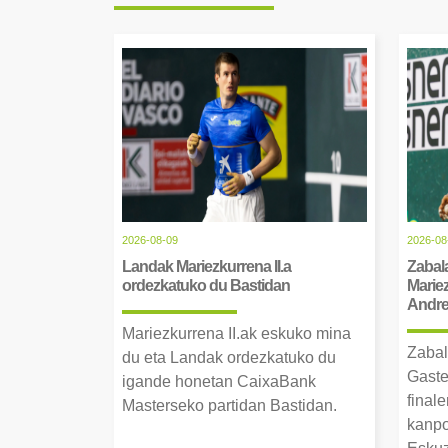
2026-08-09
2026-08
Landak Mariezkurrena II.a
Zabala
ordezkatuko du Bastidan
Mariez
Andre 
Mariezkurrena II.ak eskuko mina
Zabal
du eta Landak ordezkatuko du
Gaste
igande honetan CaixaBank
finale
Masterseko partidan Bastidan.
kanpo