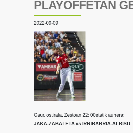
PLAYOFFETAN G
2022-09-09
Gaur, ostirala, Zestoan 22: 00etatik aurrera:
JAKA-ZABALETA vs IRRIBARRIA-ALBISU