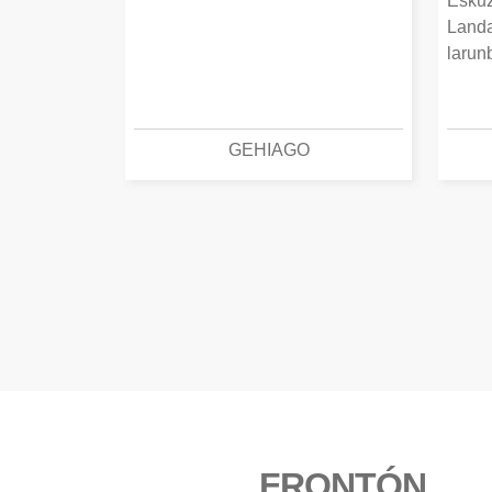
Eskuz
Landa
larun
GEHIAGO
FRONTÓN