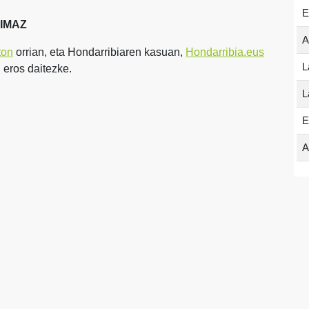
E
-IMAZ
A
ton
orrian, eta Hondarribiaren kasuan,
Hondarribia.eus
L
 eros daitezke.
L
E
A