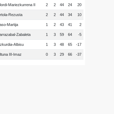
lordi-Mariezkurrena II
2
2
44
24
20
rtola-Rezusta
2
2
44
34
10
aso-Martija
1
2
43
41
2
arrazabal-Zabaleta
1
3
59
64
-5
zkurdia-Albisu
1
3
48
65
-17
ltuna III-Imaz
0
3
29
66
-37