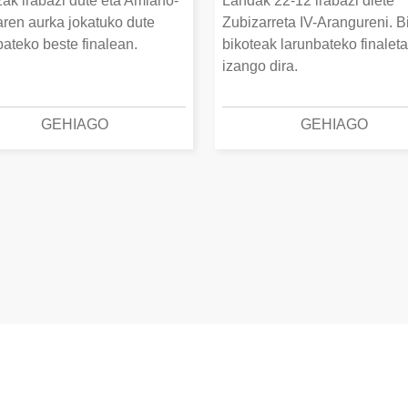
ak irabazi dute eta Amiano-
Landak 22-12 irabazi diete
ren aurka jokatuko dute
Zubizarreta IV-Arangureni. B
bateko beste finalean.
bikoteak larunbateko finalet
izango dira.
GEHIAGO
GEHIAGO