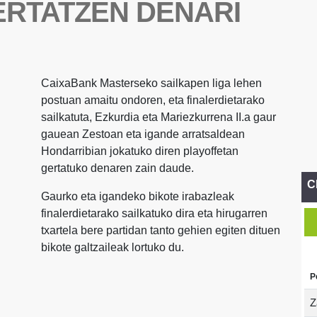
ERTATZEN DENARI
CaixaBank Masterseko sailkapen liga lehen
postuan amaitu ondoren, eta finalerdietarako
sailkatuta, Ezkurdia eta Mariezkurrena II.a gaur
gauean Zestoan eta igande arratsaldean
Hondarribian jokatuko diren playoffetan
gertatuko denaren zain daude.
C
Gaurko eta igandeko bikote irabazleak
finalerdietarako sailkatuko dira eta hirugarren
txartela bere partidan tanto gehien egiten dituen
bikote galtzaileak lortuko du.
P
Z