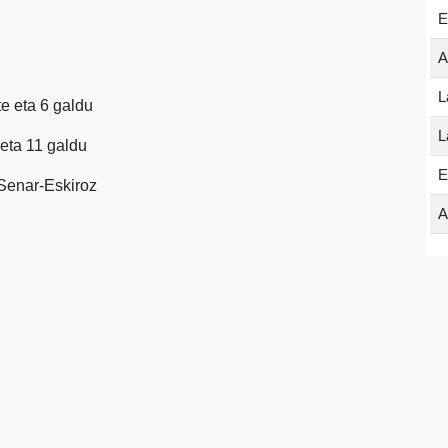
E
A
L
te eta 6 galdu
L
e eta 11 galdu
E
 Senar-Eskiroz
A