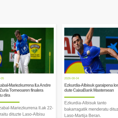
-05
2026-08-04
abal-Mariezkurrena II.a Andre
Ezkurdia-Albisuk garaipena lor
Zuria Torneoaren finalera
dute CaixaBank Mastersean
tu dira
Ezkurdia-Albisuk tanto
zabal-Mariezkurrena II.ak 22-
bakarragatik menderatu ditu
raitu dituzte Laso-Albisu
Laso-Martija Beran.