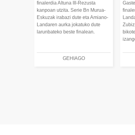
finalerdia Altuna III-Rezusta
Gaste
kanpoan utzita. Serie Bn Murua-
final
Eskuzak irabazi dute eta Amiano-
Landa
Landaren aurka jokatuko dute
Zubiz
larunbateko beste finalean.
bikot
izang
GEHIAGO