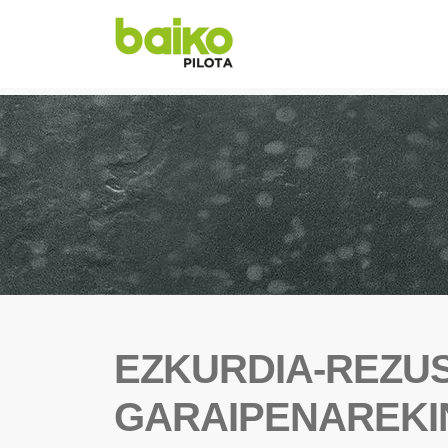
EZKURDIA-REZU
GARAIPENAREKI