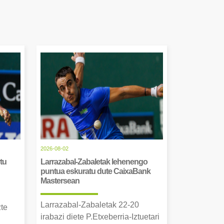
2026-08-02
tu
Larrazabal-Zabaletak lehenengo
puntua eskuratu dute CaixaBank
Mastersean
Larrazabal-Zabaletak 22-20
zte
irabazi diete P.Etxeberria-Iztuetari