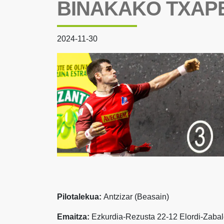
BINAKAKO TXAP
2024-11-30
Pilotalekua:
Antzizar (Beasain)
Emaitza:
Ezkurdia-Rezusta 22-12 Elordi-Zabal