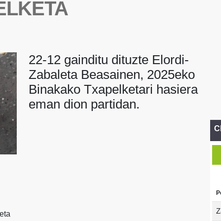
ELKETA
22-12 gainditu dituzte Elordi-
Zabaleta Beasainen, 2025eko
Binakako Txapelketari hasiera
eman dion partidan.
C
P
Z
eta