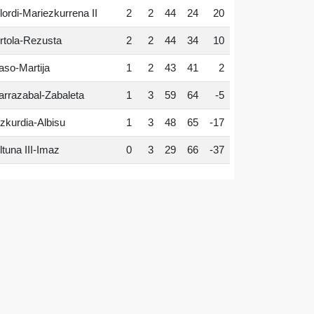
lordi-Mariezkurrena II
2
2
44
24
20
rtola-Rezusta
2
2
44
34
10
aso-Martija
1
2
43
41
2
arrazabal-Zabaleta
1
3
59
64
-5
zkurdia-Albisu
1
3
48
65
-17
ltuna III-Imaz
0
3
29
66
-37