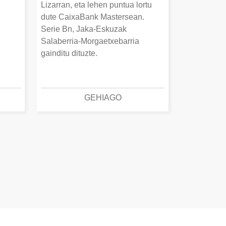
Lizarran, eta lehen puntua lortu
dute CaixaBank Mastersean.
Serie Bn, Jaka-Eskuzak
Salaberria-Morgaetxebarria
gainditu dituzte.
GEHIAGO