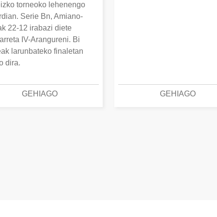
izko torneoko lehenengo
erdian. Serie Bn, Amiano-
k 22-12 irabazi diete
arreta IV-Arangureni. Bi
eak larunbateko finaletan
o dira.
GEHIAGO
GEHIAGO