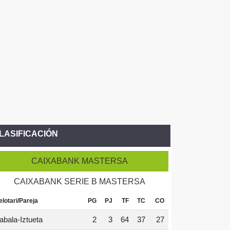
LASIFICACIÓN
CAIXABANK MASTERSA
CAIXABANK SERIE B MASTERSA
elotari/Pareja
PG
PJ
TF
TC
CO
abala-Iztueta
2
3
64
37
27