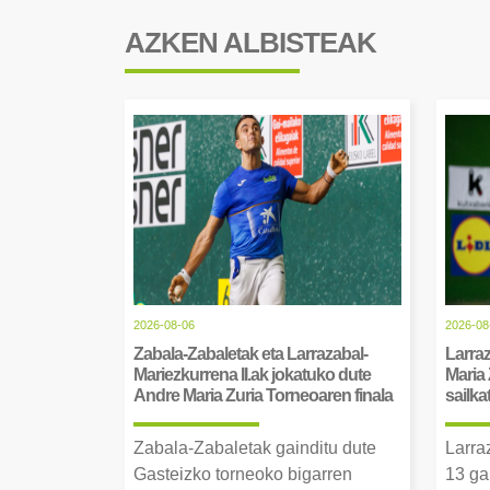
AZKEN ALBISTEAK
2026-08-06
2026-08
Zabala-Zabaletak eta Larrazabal-
Larraz
Mariezkurrena II.ak jokatuko dute
Maria 
Andre Maria Zuria Torneoaren finala
sailka
Zabala-Zabaletak gainditu dute
Larra
Gasteizko torneoko bigarren
13 ga