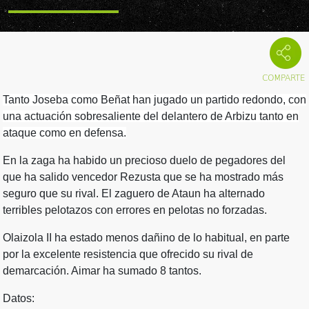
Tanto Joseba como Beñat han jugado un partido redondo, con
una actuación sobresaliente del delantero de Arbizu tanto en
ataque como en defensa.
En la zaga ha habido un precioso duelo de pegadores del
que ha salido vencedor Rezusta que se ha mostrado más
seguro que su rival. El zaguero de Ataun ha alternado
terribles pelotazos con errores en pelotas no forzadas.
Olaizola II ha estado menos dañino de lo habitual, en parte
por la excelente resistencia que ofrecido su rival de
demarcación. Aimar ha sumado 8 tantos.
Datos: