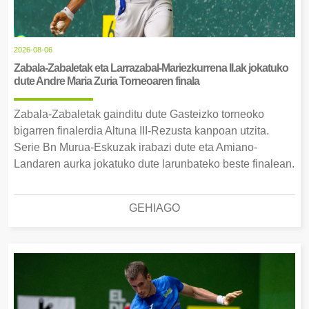
2026-08-06
Zabala-Zabaletak eta Larrazabal-Mariezkurrena II.ak jokatuko
dute Andre Maria Zuria Torneoaren finala
Zabala-Zabaletak gainditu dute Gasteizko torneoko
bigarren finalerdia Altuna III-Rezusta kanpoan utzita.
Serie Bn Murua-Eskuzak irabazi dute eta Amiano-
Landaren aurka jokatuko dute larunbateko beste finalean.
GEHIAGO