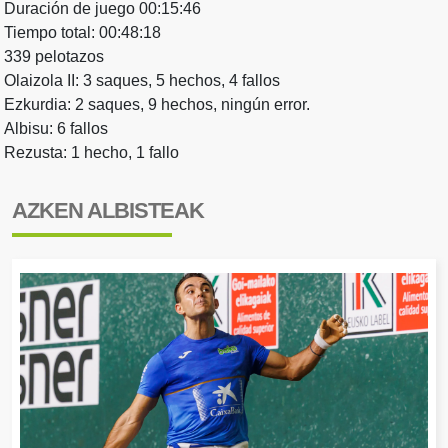
Duración de juego 00:15:46
Tiempo total: 00:48:18
339 pelotazos
Olaizola II: 3 saques, 5 hechos, 4 fallos
Ezkurdia: 2 saques, 9 hechos, ningún error.
Albisu: 6 fallos
Rezusta: 1 hecho, 1 fallo
AZKEN ALBISTEAK