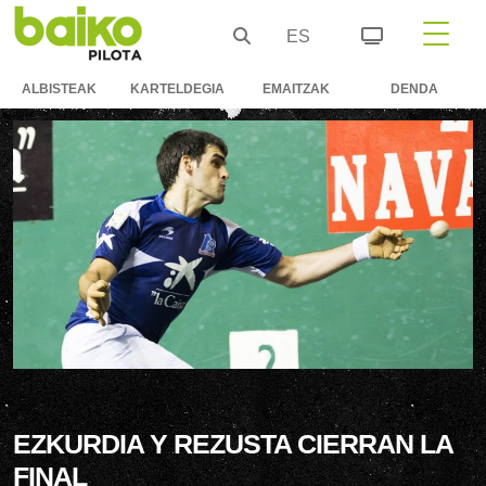
ES
ALBISTEAK
KARTELDEGIA
EMAITZAK
DENDA
EZKURDIA Y REZUSTA CIERRAN LA
FINAL