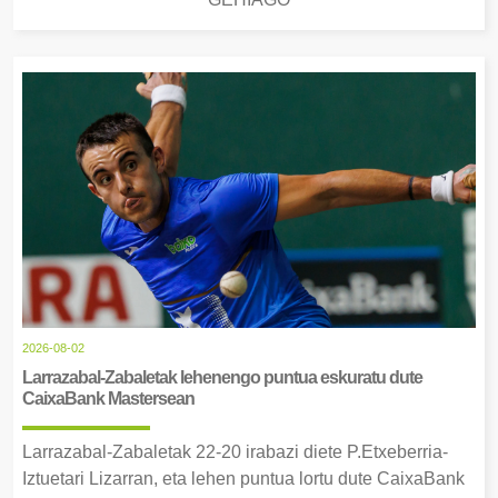
2026-08-02
Larrazabal-Zabaletak lehenengo puntua eskuratu dute
CaixaBank Mastersean
Larrazabal-Zabaletak 22-20 irabazi diete P.Etxeberria-
Iztuetari Lizarran, eta lehen puntua lortu dute CaixaBank