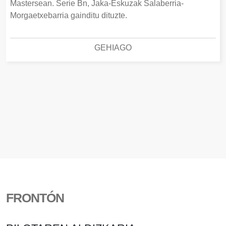
Mastersean. Serie Bn, Jaka-Eskuzak Salaberria-
Morgaetxebarria gainditu dituzte.
GEHIAGO
FRONTÓN