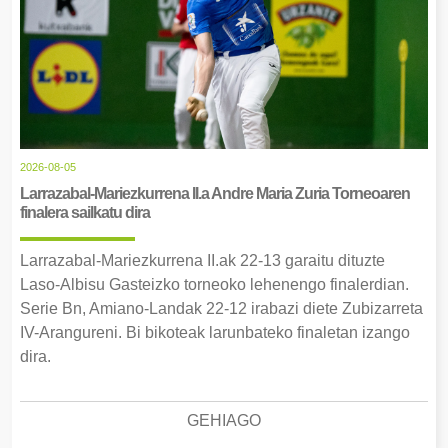
2026-08-05
Larrazabal-Mariezkurrena II.a Andre Maria Zuria Torneoaren
finalera sailkatu dira
Larrazabal-Mariezkurrena II.ak 22-13 garaitu dituzte
Laso-Albisu Gasteizko torneoko lehenengo finalerdian.
Serie Bn, Amiano-Landak 22-12 irabazi diete Zubizarreta
IV-Arangureni. Bi bikoteak larunbateko finaletan izango
dira.
GEHIAGO