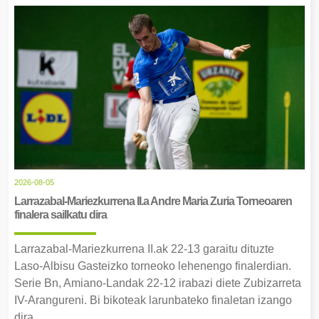
2026-08-05
Larrazabal-Mariezkurrena II.a Andre Maria Zuria Torneoaren
finalera sailkatu dira
Larrazabal-Mariezkurrena II.ak 22-13 garaitu dituzte
Laso-Albisu Gasteizko torneoko lehenengo finalerdian.
Serie Bn, Amiano-Landak 22-12 irabazi diete Zubizarreta
IV-Arangureni. Bi bikoteak larunbateko finaletan izango
dira.