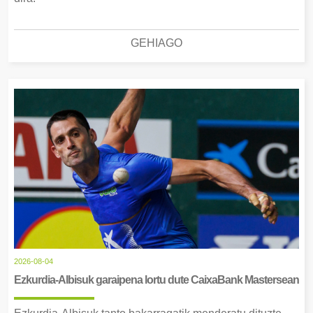
GEHIAGO
2026-08-04
Ezkurdia-Albisuk garaipena lortu dute CaixaBank Mastersean