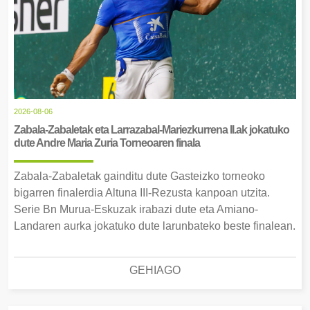
2026-08-06
Zabala-Zabaletak eta Larrazabal-Mariezkurrena II.ak jokatuko
dute Andre Maria Zuria Torneoaren finala
Zabala-Zabaletak gainditu dute Gasteizko torneoko
bigarren finalerdia Altuna III-Rezusta kanpoan utzita.
Serie Bn Murua-Eskuzak irabazi dute eta Amiano-
Landaren aurka jokatuko dute larunbateko beste finalean.
GEHIAGO