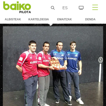
ES
ALBISTEAK
KARTELDEGIA
EMAITZAK
DENDA