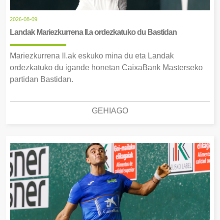
2026-08-09
Landak Mariezkurrena II.a ordezkatuko du Bastidan
Mariezkurrena II.ak eskuko mina du eta Landak
ordezkatuko du igande honetan CaixaBank Masterseko
partidan Bastidan.
GEHIAGO