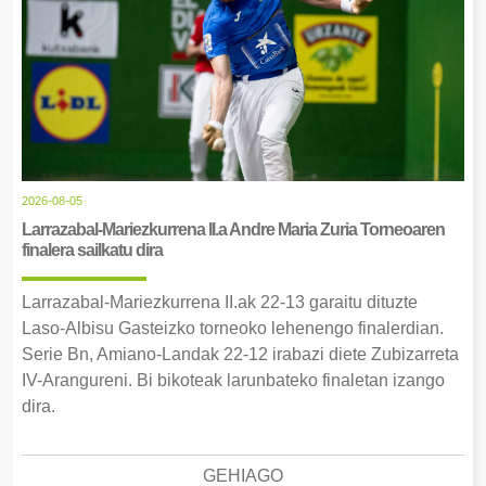
2026-08-05
Larrazabal-Mariezkurrena II.a Andre Maria Zuria Torneoaren
finalera sailkatu dira
Larrazabal-Mariezkurrena II.ak 22-13 garaitu dituzte
Laso-Albisu Gasteizko torneoko lehenengo finalerdian.
Serie Bn, Amiano-Landak 22-12 irabazi diete Zubizarreta
IV-Arangureni. Bi bikoteak larunbateko finaletan izango
dira.
GEHIAGO