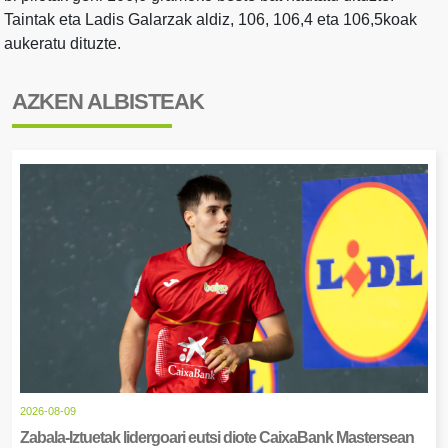
Taintak eta Ladis Galarzak aldiz, 106, 106,4 eta 106,5koak
aukeratu dituzte.
AZKEN ALBISTEAK
2026-08-09
Zabala-Iztuetak lidergoari eutsi diote CaixaBank Mastersean