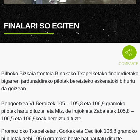
FINALARI SO EGITEN
Bilboko Bizkaia frontoia Binakako Txapelketako finalerdietako
bigarren jardunaldirako pilotak bereizteko eskenatoki bihurtu
da goizean.
Bengoetxea VI-Beroizek 105 – 105,3 eta 106,9 gramoko
pilotak hartu dituzte eta Mtz. de Irujok eta Zabaletak 105,8 –
106,5 eta 106,9koak bereiztu dituzte.
Promozioko Txapelketan, Gorkak eta Ceciliok 106,8 gramoko
bi pilotak gehi 106,6 gramoko beste bat hautatu dituzte.