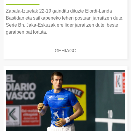
Zabala-Iztuetak 22-19 gainditu dituzte Elordi-Landa
Bastidan eta sailkapeneko lehen postuan jarraitzen dute.
Serie Bn, Jaka-Eskuzak ere lider jarraitzen dute, beste
garaipen bat lortuta.
GEHIAGO