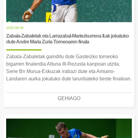
2026-08-06
Zabala-Zabaletak eta Larrazabal-Mariezkurrena II.ak jokatuko
dute Andre Maria Zuria Torneoaren finala
Zabala-Zabaletak gainditu dute Gasteizko torneoko
bigarren finalerdia Altuna III-Rezusta kanpoan utzita.
Serie Bn Murua-Eskuzak irabazi dute eta Amiano-
Landaren aurka jokatuko dute larunbateko beste finalean.
GEHIAGO