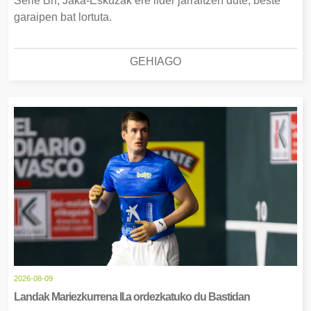
Serie Bn, Jaka-Eskuzak ere lider jarraitzen dute, beste
garaipen bat lortuta.
GEHIAGO
2026-08-09
Landak Mariezkurrena II.a ordezkatuko du Bastidan