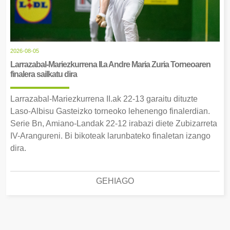
2026-08-05
Larrazabal-Mariezkurrena II.a Andre Maria Zuria Torneoaren
finalera sailkatu dira
Larrazabal-Mariezkurrena II.ak 22-13 garaitu dituzte
Laso-Albisu Gasteizko torneoko lehenengo finalerdian.
Serie Bn, Amiano-Landak 22-12 irabazi diete Zubizarreta
IV-Arangureni. Bi bikoteak larunbateko finaletan izango
dira.
GEHIAGO