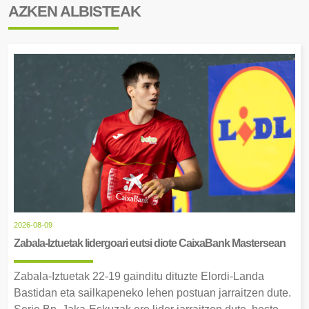
AZKEN ALBISTEAK
2026-08-09
Zabala-Iztuetak lidergoari eutsi diote CaixaBank Mastersean
Zabala-Iztuetak 22-19 gainditu dituzte Elordi-Landa
Bastidan eta sailkapeneko lehen postuan jarraitzen dute.