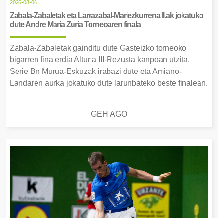
2026-08-06
Zabala-Zabaletak eta Larrazabal-Mariezkurrena II.ak jokatuko
dute Andre Maria Zuria Torneoaren finala
Zabala-Zabaletak gainditu dute Gasteizko torneoko
bigarren finalerdia Altuna III-Rezusta kanpoan utzita.
Serie Bn Murua-Eskuzak irabazi dute eta Amiano-
Landaren aurka jokatuko dute larunbateko beste finalean.
GEHIAGO