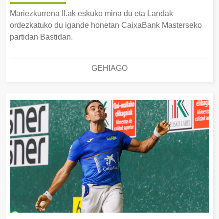
Mariezkurrena II.ak eskuko mina du eta Landak
ordezkatuko du igande honetan CaixaBank Masterseko
partidan Bastidan.
GEHIAGO