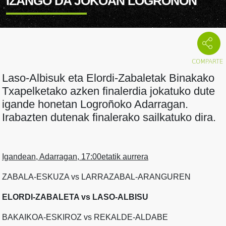
IZANGO DA JOKOAN LOGROÑON
Laso-Albisuk eta Elordi-Zabaletak Binakako
Txapelketako azken finalerdia jokatuko dute
igande honetan Logroñoko Adarragan.
Irabazten dutenak finalerako sailkatuko dira.
Igandean, Adarragan, 17:00etatik aurrera
ZABALA-ESKUZA vs LARRAZABAL-ARANGUREN
ELORDI-ZABALETA vs
LASO-ALBISU
BAKAIKOA-ESKIROZ vs REKALDE-ALDABE