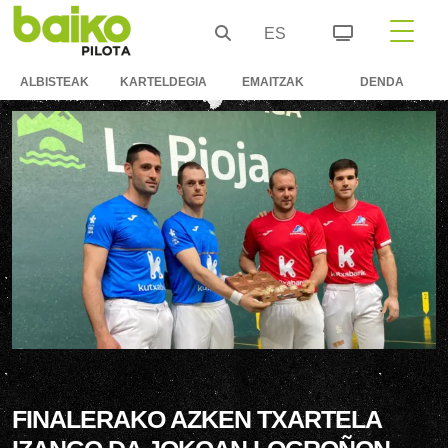
ES
ALBISTEAK
KARTELDEGIA
EMAITZAK
DENDA
FINALERAKO AZKEN TXARTELA