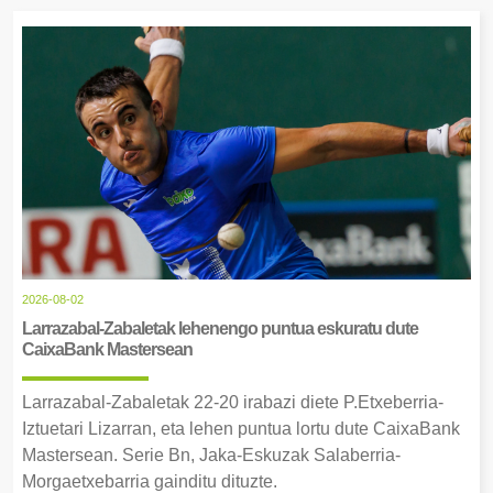
2026-08-02
Larrazabal-Zabaletak lehenengo puntua eskuratu dute
CaixaBank Mastersean
Larrazabal-Zabaletak 22-20 irabazi diete P.Etxeberria-
Iztuetari Lizarran, eta lehen puntua lortu dute CaixaBank
Mastersean. Serie Bn, Jaka-Eskuzak Salaberria-
Morgaetxebarria gainditu dituzte.