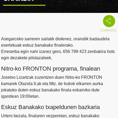
Asegarceko sarreren sailatik diotenez, oraindik badaudela
eserlekuak eskuz banakako finalerako.
Erreserba egin nahi izanez gero, 656 799 423 zenbakira hots
egin dezakete pilotazaleek.
Nitro-ko FRONTON programa, finalean
Josetxo Lizartzak zuzentzen duen Nitro-ko FRONTON
kamarek Olazola II.ak eta Mtz. de Irukok elkarren aurka
jokatuko duten eskuz banakako finala eskainiko dute
igandean 19:00etan.
Eskuz Banakako txapeldunen bazkaria
Urtero bezala, finalaren vezperetan, eskuz banakako