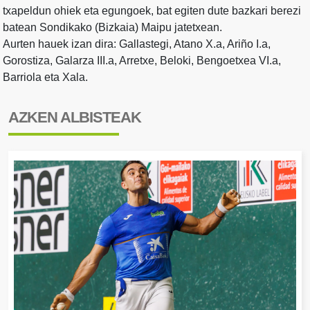
txapeldun ohiek eta egungoek, bat egiten dute bazkari berezi
batean Sondikako (Bizkaia) Maipu jatetxean.
Aurten hauek izan dira: Gallastegi, Atano X.a, Ariño I.a,
Gorostiza, Galarza III.a, Arretxe, Beloki, Bengoetxea VI.a,
Barriola eta Xala.
AZKEN ALBISTEAK