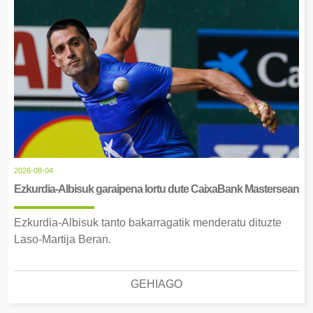
2026-08-04
Ezkurdia-Albisuk garaipena lortu dute CaixaBank Mastersean
Ezkurdia-Albisuk tanto bakarragatik menderatu dituzte
Laso-Martija Beran.
GEHIAGO