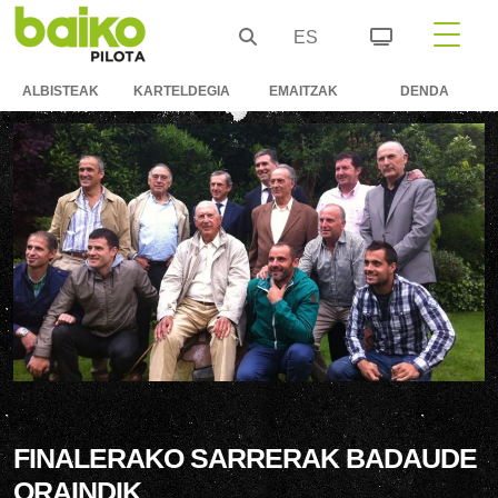
ES
ALBISTEAK
KARTELDEGIA
EMAITZAK
DENDA
FINALERAKO SARRERAK BADAUDE
ORAINDIK