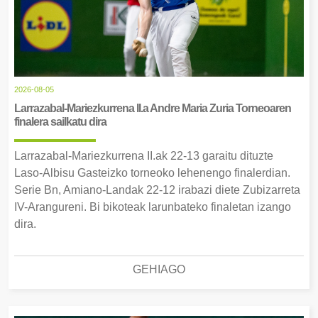
2026-08-05
Larrazabal-Mariezkurrena II.a Andre Maria Zuria Torneoaren
finalera sailkatu dira
Larrazabal-Mariezkurrena II.ak 22-13 garaitu dituzte
Laso-Albisu Gasteizko torneoko lehenengo finalerdian.
Serie Bn, Amiano-Landak 22-12 irabazi diete Zubizarreta
IV-Arangureni. Bi bikoteak larunbateko finaletan izango
dira.
GEHIAGO