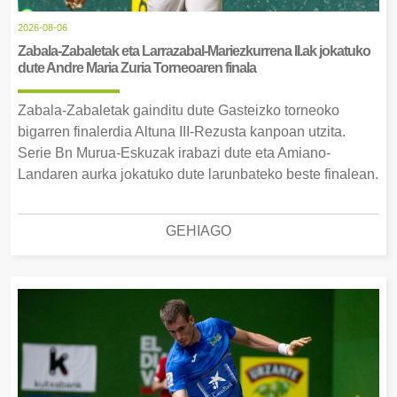
2026-08-06
Zabala-Zabaletak eta Larrazabal-Mariezkurrena II.ak jokatuko
dute Andre Maria Zuria Torneoaren finala
Zabala-Zabaletak gainditu dute Gasteizko torneoko
bigarren finalerdia Altuna III-Rezusta kanpoan utzita.
Serie Bn Murua-Eskuzak irabazi dute eta Amiano-
Landaren aurka jokatuko dute larunbateko beste finalean.
GEHIAGO