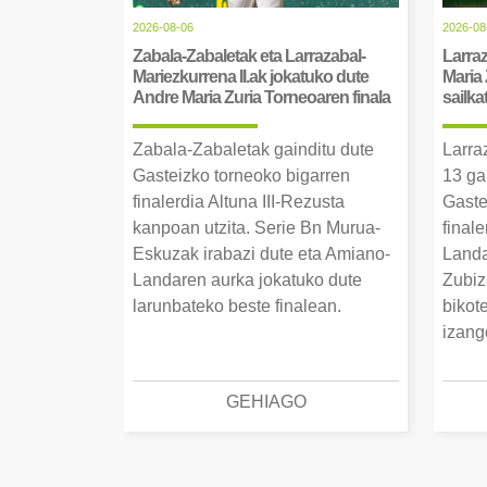
2026-08-06
2026-08
Zabala-Zabaletak eta Larrazabal-
Larraz
Mariezkurrena II.ak jokatuko dute
Maria 
Andre Maria Zuria Torneoaren finala
sailka
Zabala-Zabaletak gainditu dute
Larra
Gasteizko torneoko bigarren
13 ga
finalerdia Altuna III-Rezusta
Gaste
kanpoan utzita. Serie Bn Murua-
final
Eskuzak irabazi dute eta Amiano-
Landa
Landaren aurka jokatuko dute
Zubiz
larunbateko beste finalean.
bikot
izang
GEHIAGO