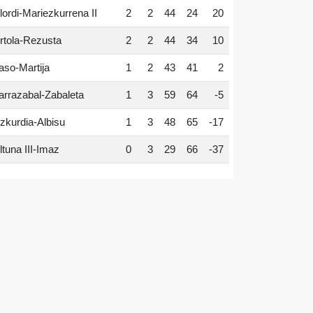
lordi-Mariezkurrena II
2
2
44
24
20
rtola-Rezusta
2
2
44
34
10
aso-Martija
1
2
43
41
2
arrazabal-Zabaleta
1
3
59
64
-5
zkurdia-Albisu
1
3
48
65
-17
ltuna III-Imaz
0
3
29
66
-37