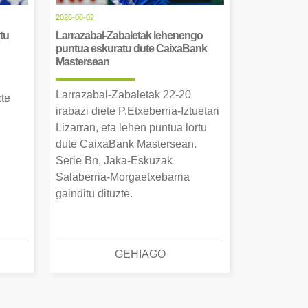
2026-08-02
tu
Larrazabal-Zabaletak lehenengo
puntua eskuratu dute CaixaBank
Mastersean
Larrazabal-Zabaletak 22-20
zte
irabazi diete P.Etxeberria-Iztuetari
Lizarran, eta lehen puntua lortu
dute CaixaBank Mastersean.
Serie Bn, Jaka-Eskuzak
Salaberria-Morgaetxebarria
gainditu dituzte.
GEHIAGO