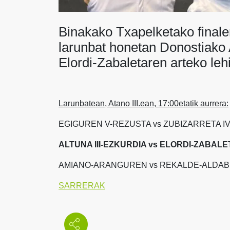
Binakako Txapelketako finale
larunbat honetan Donostiako At
Elordi-Zabaletaren arteko leh
Larunbatean, Atano III.ean, 17:00etatik aurrera:
EGIGUREN V-REZUSTA vs ZUBIZARRETA IV
ALTUNA III-EZKURDIA vs ELORDI-ZABALE
AMIANO-ARANGUREN vs REKALDE-ALDAB
SARRERAK