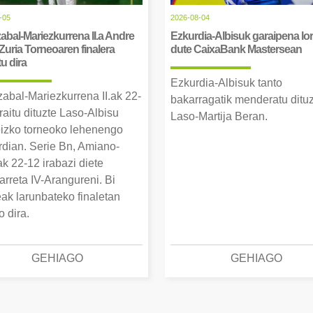
-05
2026-08-04
abal-Mariezkurrena II.a Andre
Ezkurdia-Albisuk garaipena lor
Zuria Torneoaren finalera
dute CaixaBank Mastersean
tu dira
Ezkurdia-Albisuk tanto
zabal-Mariezkurrena II.ak 22-
bakarragatik menderatu ditu
raitu dituzte Laso-Albisu
Laso-Martija Beran.
izko torneoko lehenengo
erdian. Serie Bn, Amiano-
k 22-12 irabazi diete
arreta IV-Arangureni. Bi
eak larunbateko finaletan
o dira.
GEHIAGO
GEHIAGO