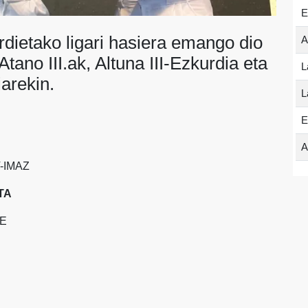
E
rdietako ligari hasiera emango dio
A
ano III.ak, Altuna III-Ezkurdia eta
L
iarekin.
L
E
A
-IMAZ
TA
E