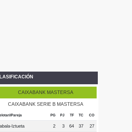
LASIFICACIÓN
CAIXABANK MASTERSA
CAIXABANK SERIE B MASTERSA
elotari/Pareja
PG
PJ
TF
TC
CO
abala-Iztueta
2
3
64
37
27