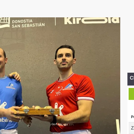
C
P
Z