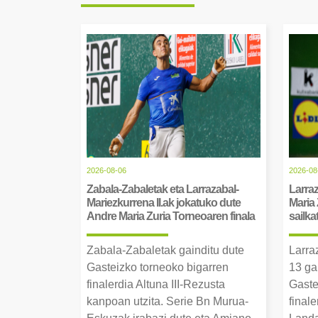
2026-08-06
2026-08
Zabala-Zabaletak eta Larrazabal-
Larraz
Mariezkurrena II.ak jokatuko dute
Maria 
Andre Maria Zuria Torneoaren finala
sailka
Zabala-Zabaletak gainditu dute
Larra
Gasteizko torneoko bigarren
13 ga
finalerdia Altuna III-Rezusta
Gaste
kanpoan utzita. Serie Bn Murua-
final