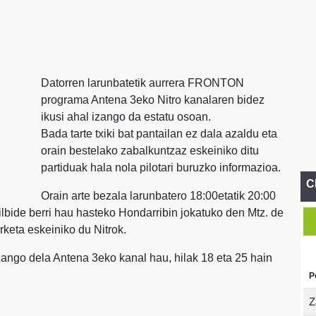
Datorren larunbatetik aurrera FRONTON
programa Antena 3eko Nitro kanalaren bidez
ikusi ahal izango da estatu osoan.
Bada tarte txiki bat pantailan ez dala azaldu eta
orain bestelako zabalkuntzaz eskeiniko ditu
partiduak hala nola pilotari buruzko informazioa.
C
Orain arte bezala larunbatero 18:00etatik 20:00
bilbide berri hau hasteko Hondarribin jokatuko den Mtz. de
urketa eskeiniko du Nitrok.
ango dela Antena 3eko kanal hau, hilak 18 eta 25 hain
P
Z