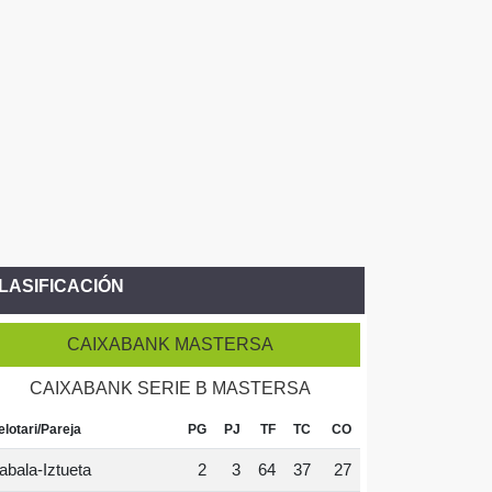
LASIFICACIÓN
CAIXABANK MASTERSA
CAIXABANK SERIE B MASTERSA
elotari/Pareja
PG
PJ
TF
TC
CO
abala-Iztueta
2
3
64
37
27