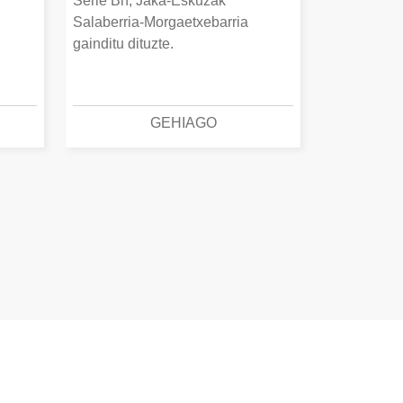
Serie Bn, Jaka-Eskuzak
Salaberria-Morgaetxebarria
gainditu dituzte.
GEHIAGO