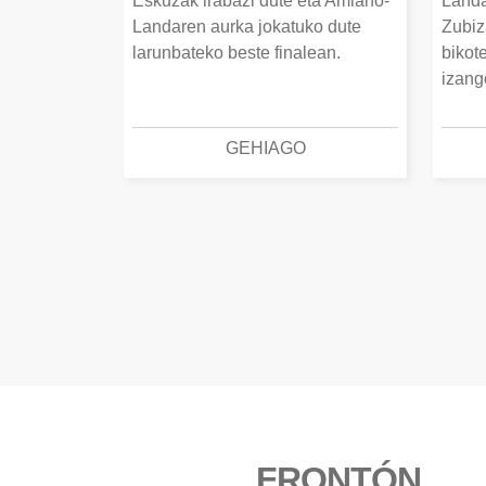
Eskuzak irabazi dute eta Amiano-
Landa
Landaren aurka jokatuko dute
Zubiz
larunbateko beste finalean.
bikot
izang
GEHIAGO
FRONTÓN