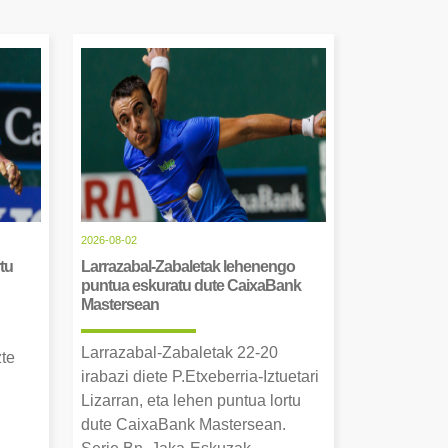
2026-08-02
tu
Larrazabal-Zabaletak lehenengo
puntua eskuratu dute CaixaBank
Mastersean
Larrazabal-Zabaletak 22-20
zte
irabazi diete P.Etxeberria-Iztuetari
Lizarran, eta lehen puntua lortu
dute CaixaBank Mastersean.