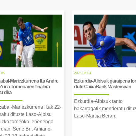
-05
2026-08-04
abal-Mariezkurrena II.a Andre
Ezkurdia-Albisuk garaipena lor
Zuria Torneoaren finalera
dute CaixaBank Mastersean
tu dira
Ezkurdia-Albisuk tanto
zabal-Mariezkurrena II.ak 22-
bakarragatik menderatu ditu
raitu dituzte Laso-Albisu
Laso-Martija Beran.
izko torneoko lehenengo
erdian. Serie Bn, Amiano-