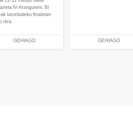
k 22-12 irabazi diete
arreta IV-Arangureni. Bi
eak larunbateko finaletan
o dira.
GEHIAGO
GEHIAGO