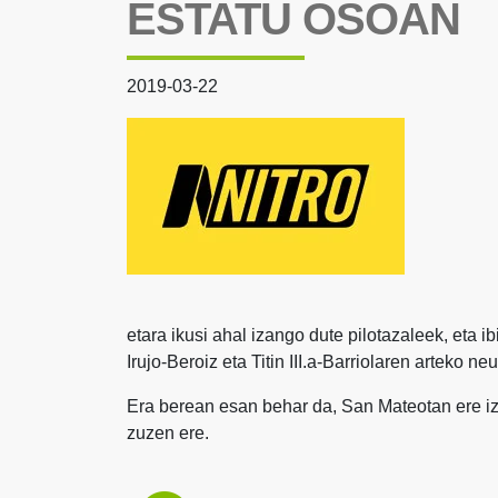
ESTATU OSOAN
2019-03-22
etara ikusi ahal izango dute pilotazaleek, eta i
Irujo-Beroiz eta Titin III.a-Barriolaren arteko ne
Era berean esan behar da, San Mateotan ere iz
zuzen ere.