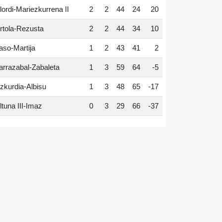
lordi-Mariezkurrena II
2
2
44
24
20
rtola-Rezusta
2
2
44
34
10
aso-Martija
1
2
43
41
2
arrazabal-Zabaleta
1
3
59
64
-5
zkurdia-Albisu
1
3
48
65
-17
ltuna III-Imaz
0
3
29
66
-37