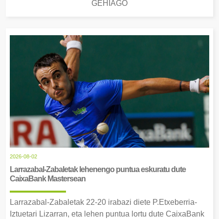
GEHIAGO
2026-08-02
Larrazabal-Zabaletak lehenengo puntua eskuratu dute
CaixaBank Mastersean
Larrazabal-Zabaletak 22-20 irabazi diete P.Etxeberria-
Iztuetari Lizarran, eta lehen puntua lortu dute CaixaBank