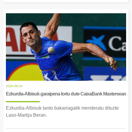
2026-08-04
Ezkurdia-Albisuk garaipena lortu dute CaixaBank Mastersean
Ezkurdia-Albisuk tanto bakarragatik menderatu dituzte
Laso-Martija Beran.