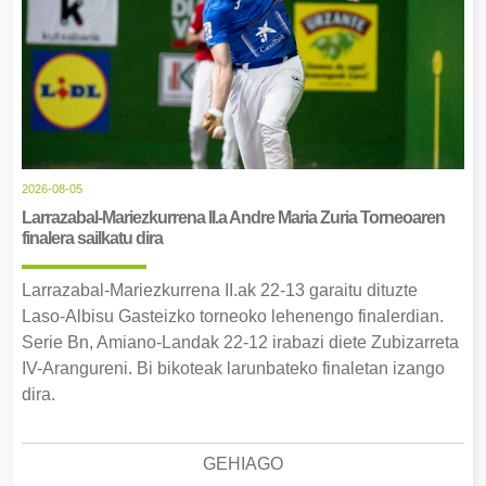
2026-08-05
Larrazabal-Mariezkurrena II.a Andre Maria Zuria Torneoaren
finalera sailkatu dira
Larrazabal-Mariezkurrena II.ak 22-13 garaitu dituzte
Laso-Albisu Gasteizko torneoko lehenengo finalerdian.
Serie Bn, Amiano-Landak 22-12 irabazi diete Zubizarreta
IV-Arangureni. Bi bikoteak larunbateko finaletan izango
dira.
GEHIAGO