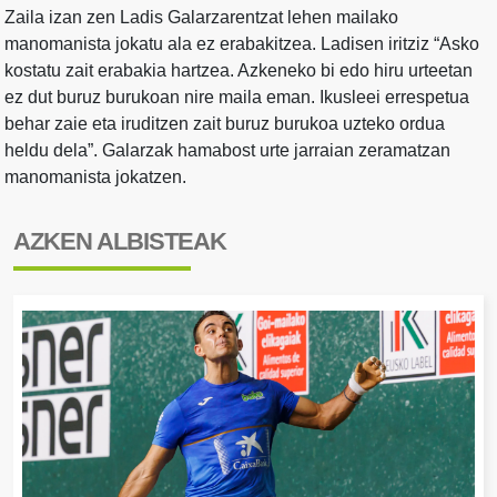
Zaila izan zen Ladis Galarzarentzat lehen mailako
manomanista jokatu ala ez erabakitzea. Ladisen iritziz “Asko
kostatu zait erabakia hartzea. Azkeneko bi edo hiru urteetan
ez dut buruz burukoan nire maila eman. Ikusleei errespetua
behar zaie eta iruditzen zait buruz burukoa uzteko ordua
heldu dela”. Galarzak hamabost urte jarraian zeramatzan
manomanista jokatzen.
AZKEN ALBISTEAK