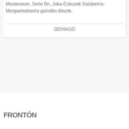
Mastersean. Serie Bn, Jaka-Eskuzak Salaberria-
Morgaetxebarria gainditu dituzte.
GEHIAGO
FRONTÓN