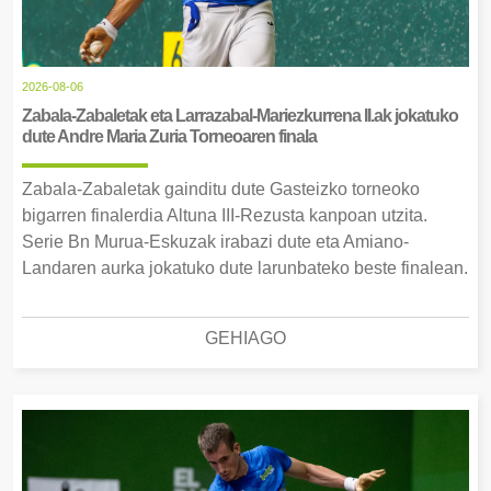
2026-08-06
Zabala-Zabaletak eta Larrazabal-Mariezkurrena II.ak jokatuko
dute Andre Maria Zuria Torneoaren finala
Zabala-Zabaletak gainditu dute Gasteizko torneoko
bigarren finalerdia Altuna III-Rezusta kanpoan utzita.
Serie Bn Murua-Eskuzak irabazi dute eta Amiano-
Landaren aurka jokatuko dute larunbateko beste finalean.
GEHIAGO