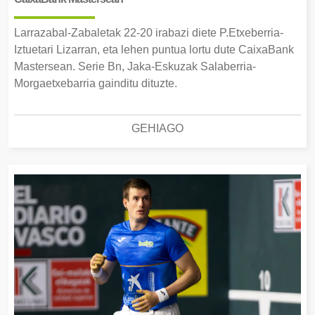
Larrazabal-Zabaletak 22-20 irabazi diete P.Etxeberria-
Iztuetari Lizarran, eta lehen puntua lortu dute CaixaBank
Mastersean. Serie Bn, Jaka-Eskuzak Salaberria-
Morgaetxebarria gainditu dituzte.
GEHIAGO