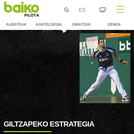
ES
ALBISTEAK
KARTELDEGIA
EMAITZAK
DENDA
GILTZAPEKO ESTRATEGIA