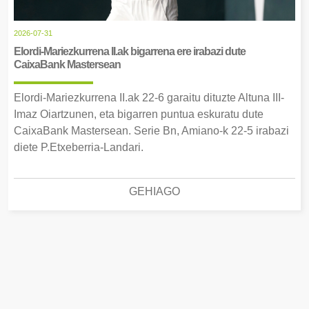
2026-07-31
Elordi-Mariezkurrena II.ak bigarrena ere irabazi dute
CaixaBank Mastersean
Elordi-Mariezkurrena II.ak 22-6 garaitu dituzte Altuna III-
Imaz Oiartzunen, eta bigarren puntua eskuratu dute
CaixaBank Mastersean. Serie Bn, Amiano-k 22-5 irabazi
diete P.Etxeberria-Landari.
GEHIAGO