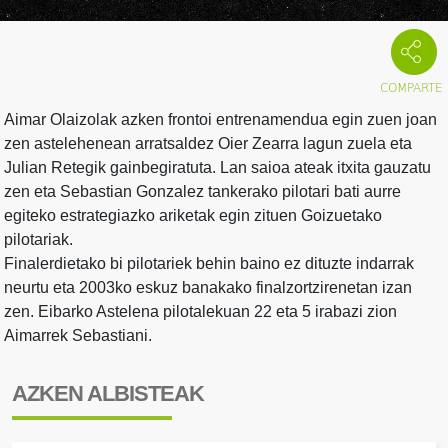
Aimar Olaizolak azken frontoi entrenamendua egin zuen joan
zen astelehenean arratsaldez Oier Zearra lagun zuela eta
Julian Retegik gainbegiratuta. Lan saioa ateak itxita gauzatu
zen eta Sebastian Gonzalez tankerako pilotari bati aurre
egiteko estrategiazko ariketak egin zituen Goizuetako
pilotariak.
Finalerdietako bi pilotariek behin baino ez dituzte indarrak
neurtu eta 2003ko eskuz banakako finalzortzirenetan izan
zen. Eibarko Astelena pilotalekuan 22 eta 5 irabazi zion
Aimarrek Sebastiani.
AZKEN ALBISTEAK