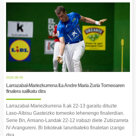
2026-08-05
Larrazabal-Mariezkurrena II.a Andre Maria Zuria Torneoaren
finalera sailkatu dira
Larrazabal-Mariezkurrena II.ak 22-13 garaitu dituzte
Laso-Albisu Gasteizko torneoko lehenengo finalerdian.
Serie Bn, Amiano-Landak 22-12 irabazi diete Zubizarreta
IV-Arangureni. Bi bikoteak larunbateko finaletan izango
dira.