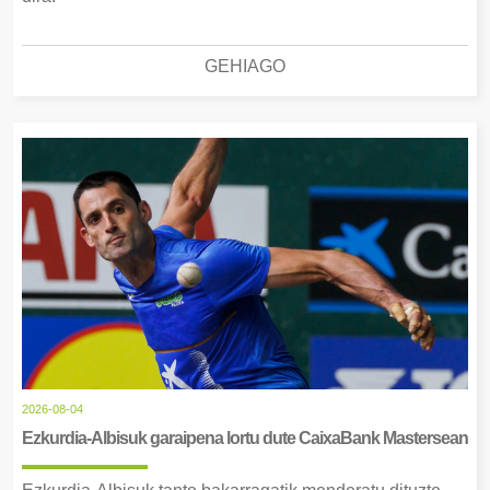
GEHIAGO
2026-08-04
Ezkurdia-Albisuk garaipena lortu dute CaixaBank Mastersean