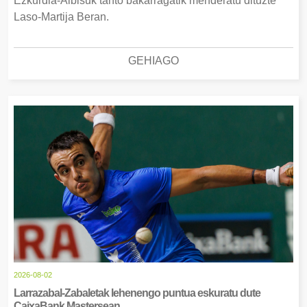
Ezkurdia-Albisuk tanto bakarragatik menderatu dituzte
Laso-Martija Beran.
GEHIAGO
2026-08-02
Larrazabal-Zabaletak lehenengo puntua eskuratu dute
CaixaBank Mastersean