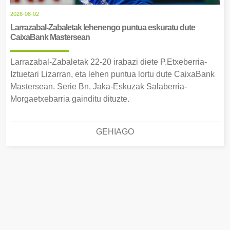
2026-08-02
Larrazabal-Zabaletak lehenengo puntua eskuratu dute
CaixaBank Mastersean
Larrazabal-Zabaletak 22-20 irabazi diete P.Etxeberria-
Iztuetari Lizarran, eta lehen puntua lortu dute CaixaBank
Mastersean. Serie Bn, Jaka-Eskuzak Salaberria-
Morgaetxebarria gainditu dituzte.
GEHIAGO