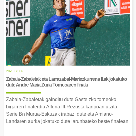
2026-08-06
Zabala-Zabaletak eta Larrazabal-Mariezkurrena II.ak jokatuko
dute Andre Maria Zuria Torneoaren finala
Zabala-Zabaletak gainditu dute Gasteizko torneoko
bigarren finalerdia Altuna III-Rezusta kanpoan utzita.
Serie Bn Murua-Eskuzak irabazi dute eta Amiano-
Landaren aurka jokatuko dute larunbateko beste finalean.