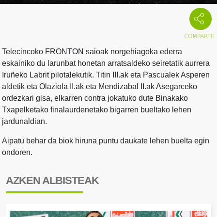
Telecincoko FRONTON saioak norgehiagoka ederra
eskainiko du larunbat honetan arratsaldeko seiretatik aurrera
Iruñeko Labrit pilotalekutik. Titin III.ak eta Pascualek Asperen
aldetik eta Olaziola II.ak eta Mendizabal II.ak Asegarceko
ordezkari gisa, elkarren contra jokatuko dute Binakako
Txapelketako finalaurdenetako bigarren bueltako lehen
jardunaldian.
Aipatu behar da biok hiruna puntu daukate lehen buelta egin
ondoren.
AZKEN ALBISTEAK