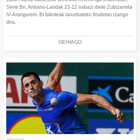
Serie Bn, Amiano-Landak 22-12 irabazi diete Zubizarreta
IV-Arangureni. Bi bikoteak larunbateko finaletan izango
dira.
GEHIAGO
2026-08-04