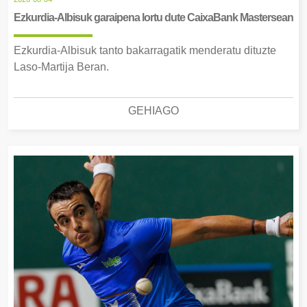
Ezkurdia-Albisuk garaipena lortu dute CaixaBank Mastersean
Ezkurdia-Albisuk tanto bakarragatik menderatu dituzte
Laso-Martija Beran.
GEHIAGO