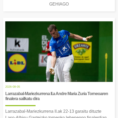
GEHIAGO
2026-08-05
Larrazabal-Mariezkurrena II.a Andre Maria Zuria Torneoaren
finalera sailkatu dira
Larrazabal-Mariezkurrena II.ak 22-13 garaitu dituzte
Laso-Albisu Gasteizko torneoko lehenengo finalerdian.