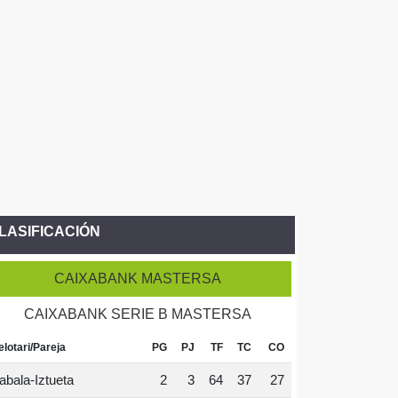
LASIFICACIÓN
CAIXABANK MASTERSA
CAIXABANK SERIE B MASTERSA
elotari/Pareja
PG
PJ
TF
TC
CO
abala-Iztueta
2
3
64
37
27