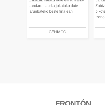
Eskuzak irabazi dute eta Amiano-
Landa
Landaren aurka jokatuko dute
Zubiz
larunbateko beste finalean.
bikot
izang
GEHIAGO
FRONTÓN