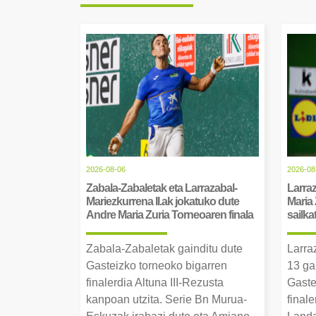
2026-08-06
2026-08
Zabala-Zabaletak eta Larrazabal-
Larraz
Mariezkurrena II.ak jokatuko dute
Maria 
Andre Maria Zuria Torneoaren finala
sailka
Zabala-Zabaletak gainditu dute
Larra
Gasteizko torneoko bigarren
13 ga
finalerdia Altuna III-Rezusta
Gaste
kanpoan utzita. Serie Bn Murua-
final