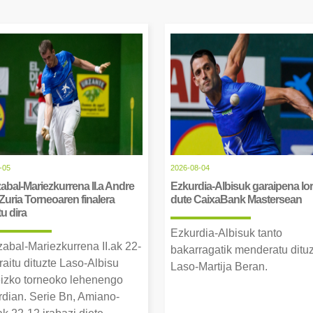
-05
2026-08-04
abal-Mariezkurrena II.a Andre
Ezkurdia-Albisuk garaipena lor
Zuria Torneoaren finalera
dute CaixaBank Mastersean
tu dira
Ezkurdia-Albisuk tanto
zabal-Mariezkurrena II.ak 22-
bakarragatik menderatu ditu
raitu dituzte Laso-Albisu
Laso-Martija Beran.
izko torneoko lehenengo
erdian. Serie Bn, Amiano-