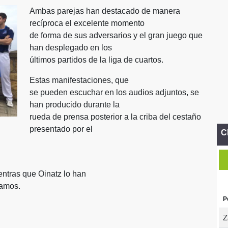
Ambas parejas han destacado de manera
recíproca el excelente momento
de forma de sus adversarios y el gran juego que
han desplegado en los
últimos partidos de la liga de cuartos.
Estas manifestaciones, que
se pueden escuchar en los audios adjuntos, se
han producido durante la
rueda de prensa posterior a la criba del cestaño
presentado por el
C
entras que Oinatz lo han
ramos.
P
Z