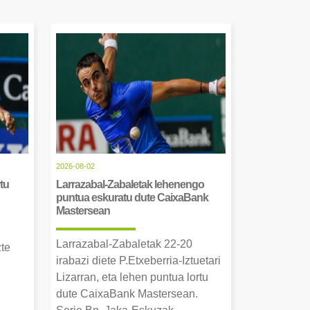
2026-08-02
tu
Larrazabal-Zabaletak lehenengo
puntua eskuratu dute CaixaBank
Mastersean
Larrazabal-Zabaletak 22-20
zte
irabazi diete P.Etxeberria-Iztuetari
Lizarran, eta lehen puntua lortu
dute CaixaBank Mastersean.