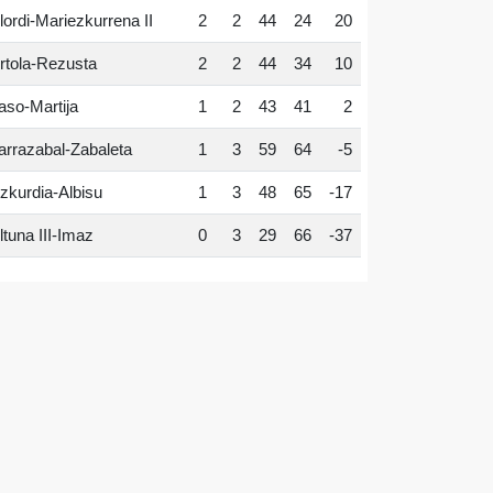
lordi-Mariezkurrena II
2
2
44
24
20
rtola-Rezusta
2
2
44
34
10
aso-Martija
1
2
43
41
2
arrazabal-Zabaleta
1
3
59
64
-5
zkurdia-Albisu
1
3
48
65
-17
ltuna III-Imaz
0
3
29
66
-37