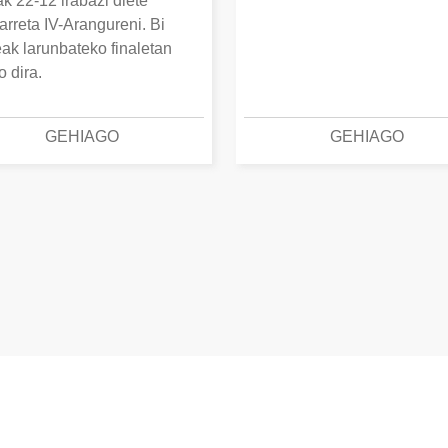
k 22-12 irabazi diete
arreta IV-Arangureni. Bi
eak larunbateko finaletan
o dira.
GEHIAGO
GEHIAGO