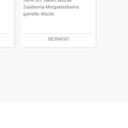
Serie Bn, Jaka-Eskuzak
Salaberria-Morgaetxebarria
gainditu dituzte.
GEHIAGO