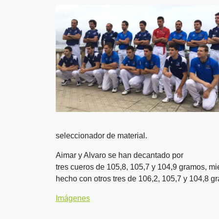
seleccionador de material.
Aimar y Alvaro se han decantado por
tres cueros de 105,8, 105,7 y 104,9 gramos, mi
hecho con otros tres de 106,2, 105,7 y 104,8 g
Imágenes