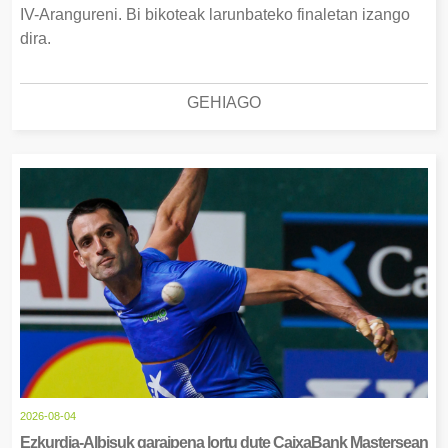
IV-Arangureni. Bi bikoteak larunbateko finaletan izango
dira.
GEHIAGO
2026-08-04
Ezkurdia-Albisuk garaipena lortu dute CaixaBank Mastersean