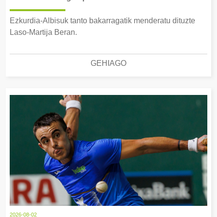
Ezkurdia-Albisuk tanto bakarragatik menderatu dituzte
Laso-Martija Beran.
GEHIAGO
2026-08-02