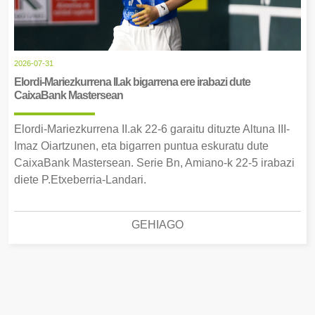
2026-07-31
Elordi-Mariezkurrena II.ak bigarrena ere irabazi dute
CaixaBank Mastersean
Elordi-Mariezkurrena II.ak 22-6 garaitu dituzte Altuna III-
Imaz Oiartzunen, eta bigarren puntua eskuratu dute
CaixaBank Mastersean. Serie Bn, Amiano-k 22-5 irabazi
diete P.Etxeberria-Landari.
GEHIAGO