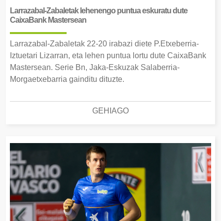
Larrazabal-Zabaletak lehenengo puntua eskuratu dute
CaixaBank Mastersean
Larrazabal-Zabaletak 22-20 irabazi diete P.Etxeberria-
Iztuetari Lizarran, eta lehen puntua lortu dute CaixaBank
Mastersean. Serie Bn, Jaka-Eskuzak Salaberria-
Morgaetxebarria gainditu dituzte.
GEHIAGO