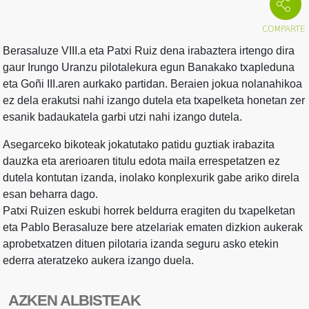
Berasaluze VIII.a eta Patxi Ruiz dena irabaztera irtengo dira
gaur Irungo Uranzu pilotalekura egun Banakako txapleduna
eta Goñi III.aren aurkako partidan. Beraien jokua nolanahikoa
ez dela erakutsi nahi izango dutela eta txapelketa honetan zer
esanik badaukatela garbi utzi nahi izango dutela.
Asegarceko bikoteak jokatutako patidu guztiak irabazita
dauzka eta arerioaren titulu edota maila errespetatzen ez
dutela kontutan izanda, inolako konplexurik gabe ariko direla
esan beharra dago.
Patxi Ruizen eskubi horrek beldurra eragiten du txapelketan
eta Pablo Berasaluze bere atzelariak ematen dizkion aukerak
aprobetxatzen dituen pilotaria izanda seguru asko etekin
ederra ateratzeko aukera izango duela.
AZKEN ALBISTEAK