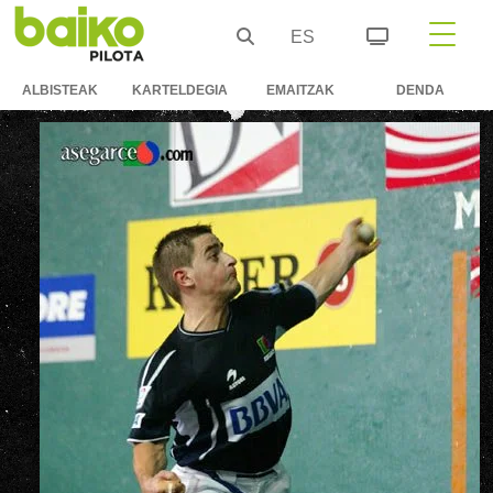
ES
ALBISTEAK
KARTELDEGIA
EMAITZAK
DENDA