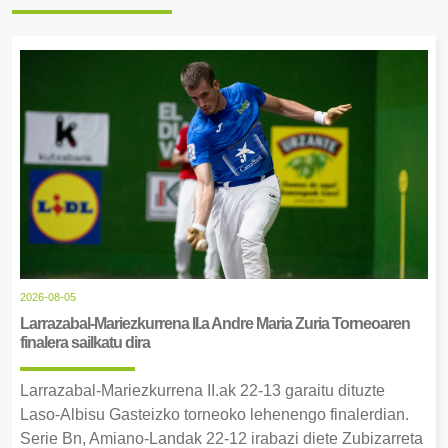
2026-08-05
Larrazabal-Mariezkurrena II.a Andre Maria Zuria Torneoaren
finalera sailkatu dira
Larrazabal-Mariezkurrena II.ak 22-13 garaitu dituzte
Laso-Albisu Gasteizko torneoko lehenengo finalerdian.
Serie Bn, Amiano-Landak 22-12 irabazi diete Zubizarreta