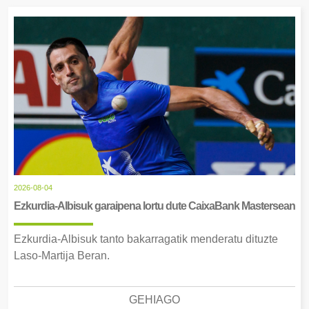
2026-08-04
Ezkurdia-Albisuk garaipena lortu dute CaixaBank Mastersean
Ezkurdia-Albisuk tanto bakarragatik menderatu dituzte
Laso-Martija Beran.
GEHIAGO