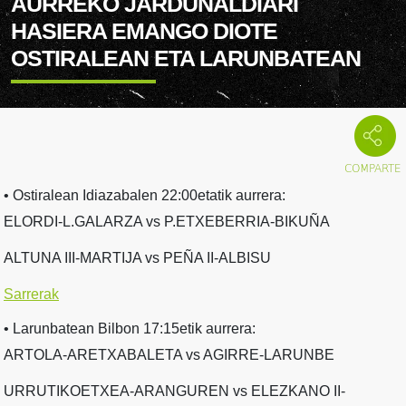
AURREKO JARDUNALDIARI
HASIERA EMANGO DIOTE
OSTIRALEAN ETA LARUNBATEAN
• Ostiralean Idiazabalen 22:00etatik aurrera:
ELORDI-L.GALARZA vs P.ETXEBERRIA-BIKUÑA
ALTUNA III-MARTIJA vs PEÑA II-ALBISU
Sarrerak
• Larunbatean Bilbon 17:15etik aurrera:
ARTOLA-ARETXABALETA vs AGIRRE-LARUNBE
URRUTIKOETXEA-ARANGUREN vs ELEZKANO II-