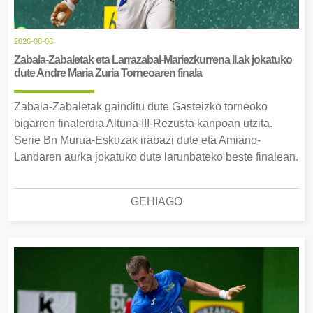
2026-08-06
Zabala-Zabaletak eta Larrazabal-Mariezkurrena II.ak jokatuko
dute Andre Maria Zuria Torneoaren finala
Zabala-Zabaletak gainditu dute Gasteizko torneoko
bigarren finalerdia Altuna III-Rezusta kanpoan utzita.
Serie Bn Murua-Eskuzak irabazi dute eta Amiano-
Landaren aurka jokatuko dute larunbateko beste finalean.
GEHIAGO