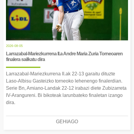
2026-08-05
Larrazabal-Mariezkurrena II.a Andre Maria Zuria Torneoaren
finalera sailkatu dira
Larrazabal-Mariezkurrena II.ak 22-13 garaitu dituzte
Laso-Albisu Gasteizko torneoko lehenengo finalerdian.
Serie Bn, Amiano-Landak 22-12 irabazi diete Zubizarreta
IV-Arangureni. Bi bikoteak larunbateko finaletan izango
dira.
GEHIAGO