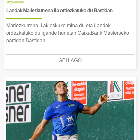
2026-08-09
Landak Mariezkurrena II.a ordezkatuko du Bastidan
Mariezkurrena II.ak eskuko mina du eta Landak
ordezkatuko du igande honetan CaixaBank Masterseko
partidan Bastidan.
GEHIAGO