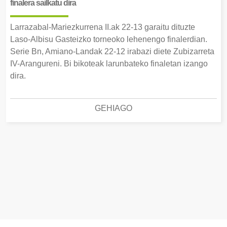
finalera sailkatu dira
Larrazabal-Mariezkurrena II.ak 22-13 garaitu dituzte
Laso-Albisu Gasteizko torneoko lehenengo finalerdian.
Serie Bn, Amiano-Landak 22-12 irabazi diete Zubizarreta
IV-Arangureni. Bi bikoteak larunbateko finaletan izango
dira.
GEHIAGO