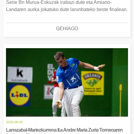
Serie Bn Murua-Eskuzak irabazi dute eta Amiano-
Landaren aurka jokatuko dute larunbateko beste finalean.
GEHIAGO
2026-08-05
Larrazabal-Mariezkurrena II.a Andre Maria Zuria Torneoaren