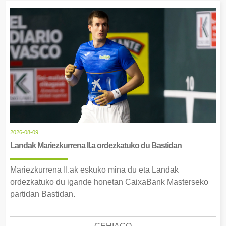
2026-08-09
Landak Mariezkurrena II.a ordezkatuko du Bastidan
Mariezkurrena II.ak eskuko mina du eta Landak
ordezkatuko du igande honetan CaixaBank Masterseko
partidan Bastidan.