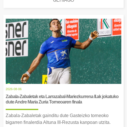
GEHIAGO
2026-08-06
Zabala-Zabaletak eta Larrazabal-Mariezkurrena II.ak jokatuko
dute Andre Maria Zuria Torneoaren finala
Zabala-Zabaletak gainditu dute Gasteizko torneoko
bigarren finalerdia Altuna III-Rezusta kanpoan utzita.