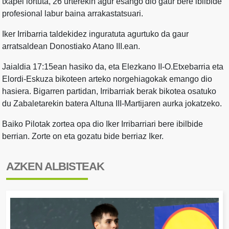
txapel lortuta, 26 urterekin agur esango dio gaur bere ibilbide
profesional labur baina arrakastatsuari.
Iker Irribarria taldekidez inguratuta agurtuko da gaur
arratsaldean Donostiako Atano III.ean.
Jaialdia 17:15ean hasiko da, eta Elezkano II-O.Etxebarria eta
Elordi-Eskuza bikoteen arteko norgehiagokak emango dio
hasiera. Bigarren partidan, Irribarriak berak bikotea osatuko
du Zabaletarekin batera Altuna III-Martijaren aurka jokatzeko.
Baiko Pilotak zortea opa dio Iker Irribarriari bere ibilbide
berrian. Zorte on eta gozatu bide berriaz Iker.
AZKEN ALBISTEAK