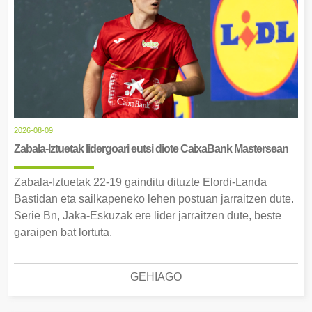
2026-08-09
Zabala-Iztuetak lidergoari eutsi diote CaixaBank Mastersean
Zabala-Iztuetak 22-19 gainditu dituzte Elordi-Landa
Bastidan eta sailkapeneko lehen postuan jarraitzen dute.
Serie Bn, Jaka-Eskuzak ere lider jarraitzen dute, beste
garaipen bat lortuta.
GEHIAGO