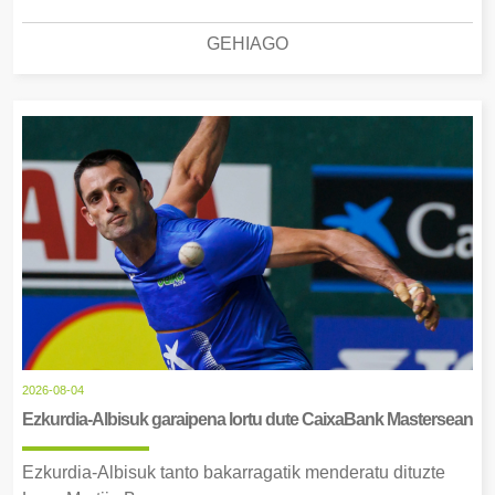
GEHIAGO
2026-08-04
Ezkurdia-Albisuk garaipena lortu dute CaixaBank Mastersean
Ezkurdia-Albisuk tanto bakarragatik menderatu dituzte