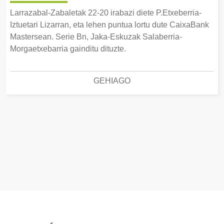
Larrazabal-Zabaletak 22-20 irabazi diete P.Etxeberria-
Iztuetari Lizarran, eta lehen puntua lortu dute CaixaBank
Mastersean. Serie Bn, Jaka-Eskuzak Salaberria-
Morgaetxebarria gainditu dituzte.
GEHIAGO