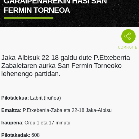
GARAIPENAREKIN HASI SAN
FERMIN TORNEOA
Jaka-Albisuk 22-18 galdu dute P.Etxeberria-
Zabaletaren aurka San Fermin Torneoko
lehenengo partidan.
Pilotalekua:
Labrit (Iruñea)
Emaitza:
P.Etxeberria-Zabaleta 22-18 Jaka-Albisu
Iraupena
: Ordu 1 eta 17 minutu
Pilotakadak
: 608