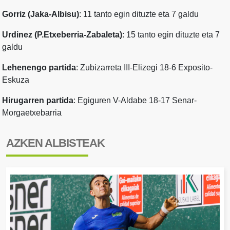
Gorriz (Jaka-Albisu)
: 11 tanto egin dituzte eta 7 galdu
Urdinez (P.Etxeberria-Zabaleta)
: 15 tanto egin dituzte eta 7
galdu
Lehenengo partida
: Zubizarreta III-Elizegi 18-6 Exposito-
Eskuza
Hirugarren partida
: Egiguren V-Aldabe 18-17 Senar-
Morgaetxebarria
AZKEN ALBISTEAK