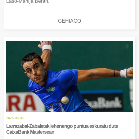
Laso-Martija Beran.
GEHIAGO
2026-08-02
Larrazabal-Zabaletak lehenengo puntua eskuratu dute
CaixaBank Mastersean