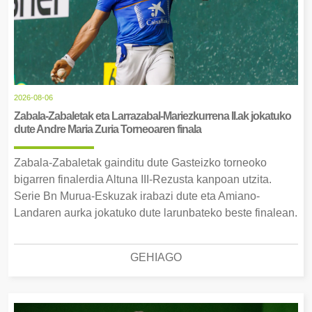
2026-08-06
Zabala-Zabaletak eta Larrazabal-Mariezkurrena II.ak jokatuko
dute Andre Maria Zuria Torneoaren finala
Zabala-Zabaletak gainditu dute Gasteizko torneoko
bigarren finalerdia Altuna III-Rezusta kanpoan utzita.
Serie Bn Murua-Eskuzak irabazi dute eta Amiano-
Landaren aurka jokatuko dute larunbateko beste finalean.
GEHIAGO