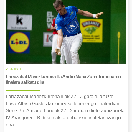
2026-08-05
Larrazabal-Mariezkurrena II.a Andre Maria Zuria Torneoaren
finalera sailkatu dira
Larrazabal-Mariezkurrena II.ak 22-13 garaitu dituzte
Laso-Albisu Gasteizko torneoko lehenengo finalerdian.
Serie Bn, Amiano-Landak 22-12 irabazi diete Zubizarreta
IV-Arangureni. Bi bikoteak larunbateko finaletan izango
dira.