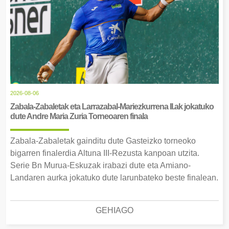
2026-08-06
Zabala-Zabaletak eta Larrazabal-Mariezkurrena II.ak jokatuko
dute Andre Maria Zuria Torneoaren finala
Zabala-Zabaletak gainditu dute Gasteizko torneoko
bigarren finalerdia Altuna III-Rezusta kanpoan utzita.
Serie Bn Murua-Eskuzak irabazi dute eta Amiano-
Landaren aurka jokatuko dute larunbateko beste finalean.
GEHIAGO