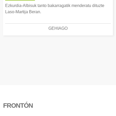
Ezkurdia-Albisuk tanto bakarragatik menderatu dituzte
Laso-Martija Beran.
GEHIAGO
FRONTÓN