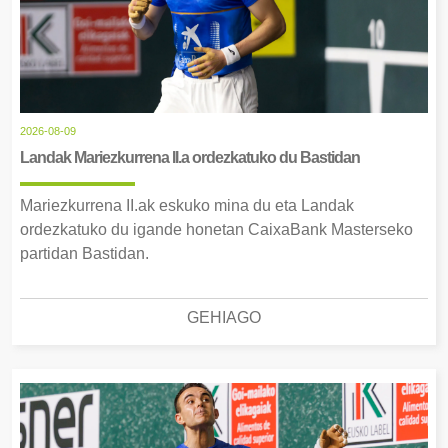
2026-08-09
Landak Mariezkurrena II.a ordezkatuko du Bastidan
Mariezkurrena II.ak eskuko mina du eta Landak
ordezkatuko du igande honetan CaixaBank Masterseko
partidan Bastidan.
GEHIAGO