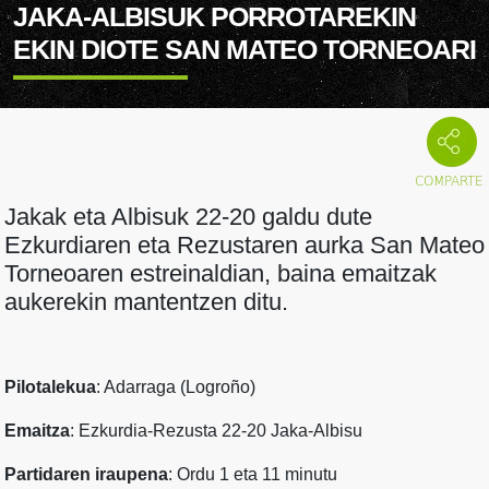
JAKA-ALBISUK PORROTAREKIN
EKIN DIOTE SAN MATEO TORNEOARI
Jakak eta Albisuk 22-20 galdu dute
Ezkurdiaren eta Rezustaren aurka San Mateo
Torneoaren estreinaldian, baina emaitzak
aukerekin mantentzen ditu.
Pilotalekua
: Adarraga (Logroño)
Emaitza
: Ezkurdia-Rezusta 22-20 Jaka-Albisu
Partidaren iraupena
: Ordu 1 eta 11 minutu