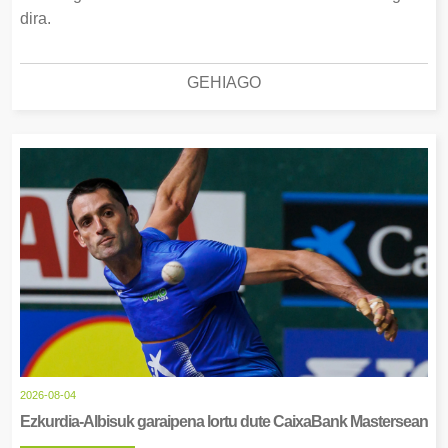
dira.
GEHIAGO
2026-08-04
Ezkurdia-Albisuk garaipena lortu dute CaixaBank Mastersean