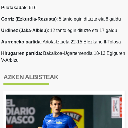
Pilotakadak
: 616
Gorriz (Ezkurdia-Rezusta)
: 5 tanto egin dituzte eta 8 galdu
Urdinez (Jaka-Albisu)
: 12 tanto egin dituzte eta 17 galdu
Aurreneko partida
: Artola-Iztueta 22-15 Elezkano II-Tolosa
Hirugarren partida
: Bakaikoa-Ugartemendia 18-13 Egiguren
V-Arbizu
AZKEN ALBISTEAK