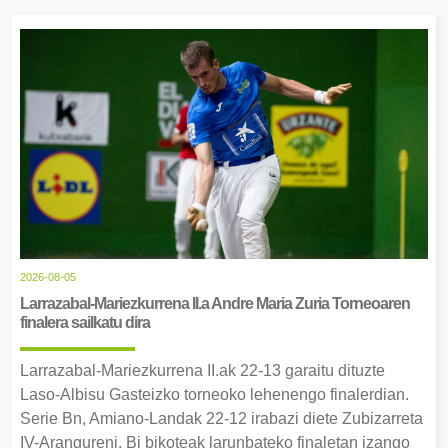
2026-08-05
Larrazabal-Mariezkurrena II.a Andre Maria Zuria Torneoaren
finalera sailkatu dira
Larrazabal-Mariezkurrena II.ak 22-13 garaitu dituzte
Laso-Albisu Gasteizko torneoko lehenengo finalerdian.
Serie Bn, Amiano-Landak 22-12 irabazi diete Zubizarreta
IV-Arangureni. Bi bikoteak larunbateko finaletan izango