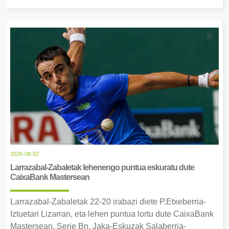
2026-08-02
Larrazabal-Zabaletak lehenengo puntua eskuratu dute
CaixaBank Mastersean
Larrazabal-Zabaletak 22-20 irabazi diete P.Etxeberria-
Iztuetari Lizarran, eta lehen puntua lortu dute CaixaBank
Mastersean. Serie Bn, Jaka-Eskuzak Salaberria-