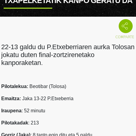
TXAPELKETATIK KANPO GERATU DA
22-13 galdu du P.Etxeberriaren aurka Tolosan
jokatu duten final-zortzirenetako
kanporaketan.
Pilotalekua:
Beotibar (Tolosa)
Emaitza:
Jaka 13-22 P.Etxeberria
Iraupena
: 52 minutu
Pilotakadak
: 213
Gorriz (Jaka)
: 8 tanto egin ditu eta 5 galdu