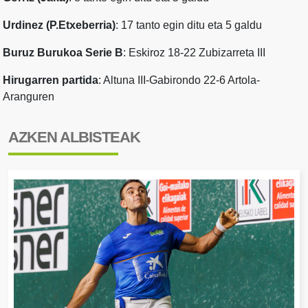
Urdinez (P.Etxeberria)
: 17 tanto egin ditu eta 5 galdu
Buruz Burukoa Serie B
: Eskiroz 18-22 Zubizarreta III
Hirugarren partida
: Altuna III-Gabirondo 22-6 Artola-
Aranguren
AZKEN ALBISTEAK