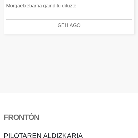
Morgaetxebarria gainditu dituzte.
GEHIAGO
FRONTÓN
PILOTAREN ALDIZKARIA