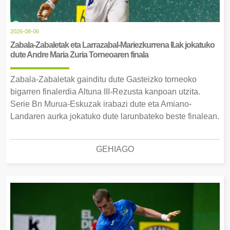
2026-08-06
Zabala-Zabaletak eta Larrazabal-Mariezkurrena II.ak jokatuko
dute Andre Maria Zuria Torneoaren finala
Zabala-Zabaletak gainditu dute Gasteizko torneoko
bigarren finalerdia Altuna III-Rezusta kanpoan utzita.
Serie Bn Murua-Eskuzak irabazi dute eta Amiano-
Landaren aurka jokatuko dute larunbateko beste finalean.
GEHIAGO