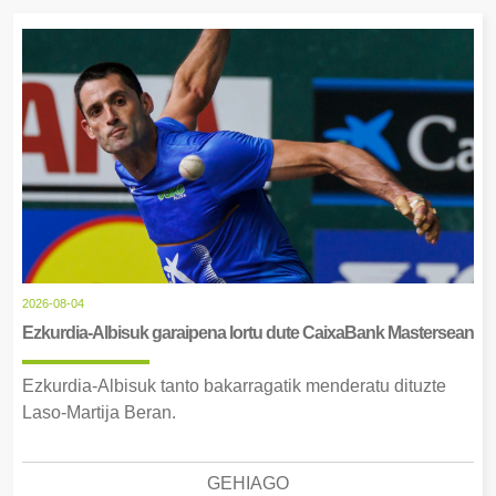
2026-08-04
Ezkurdia-Albisuk garaipena lortu dute CaixaBank Mastersean
Ezkurdia-Albisuk tanto bakarragatik menderatu dituzte
Laso-Martija Beran.
GEHIAGO