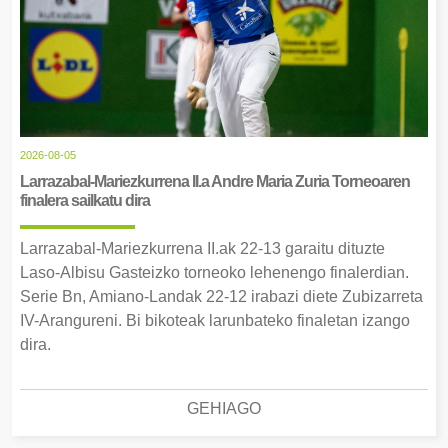
2026-08-05
Larrazabal-Mariezkurrena II.a Andre Maria Zuria Torneoaren
finalera sailkatu dira
Larrazabal-Mariezkurrena II.ak 22-13 garaitu dituzte
Laso-Albisu Gasteizko torneoko lehenengo finalerdian.
Serie Bn, Amiano-Landak 22-12 irabazi diete Zubizarreta
IV-Arangureni. Bi bikoteak larunbateko finaletan izango
dira.
GEHIAGO