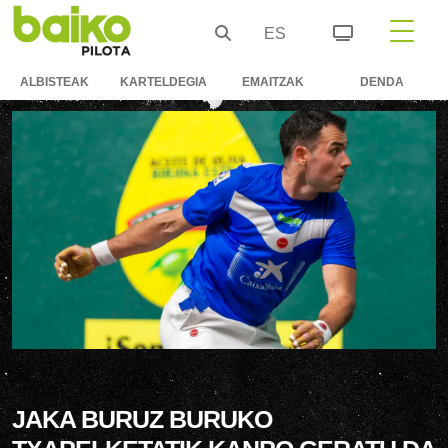
ES
ALBISTEAK
KARTELDEGIA
EMAITZAK
DENDA
JAKA BURUZ BURUKO